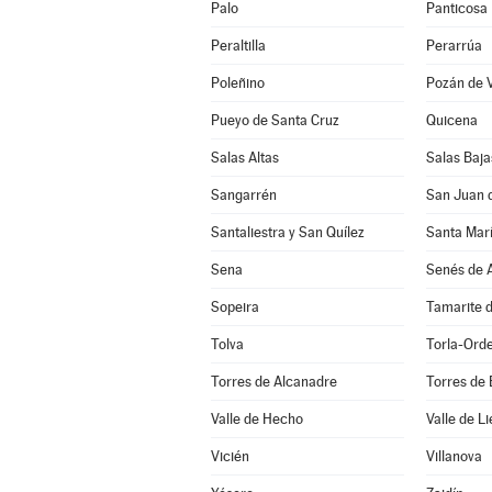
Palo
Panticosa
Peraltilla
Perarrúa
Poleñino
Pozán de 
Pueyo de Santa Cruz
Quicena
Salas Altas
Salas Baja
Sangarrén
San Juan 
Santaliestra y San Quílez
Santa Marí
Sena
Senés de A
Sopeira
Tamarite d
Tolva
Torla-Ord
Torres de Alcanadre
Torres de
Valle de Hecho
Valle de Li
Vicién
Villanova