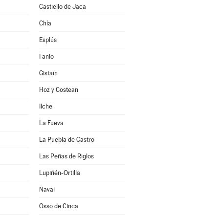
Castiello de Jaca
Chía
Esplús
Fanlo
Gistaín
Hoz y Costean
Ilche
La Fueva
La Puebla de Castro
Las Peñas de Riglos
Lupiñén-Ortilla
Naval
Osso de Cinca