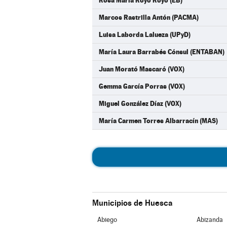
Rosa María Royo Royo (EB)
Marcos Rastrilla Antón (PACMA)
Luisa Laborda Lalueza (UPyD)
María Laura Barrabés Cónsul (ENTABAN)
Juan Morató Mascaró (VOX)
Gemma García Porras (VOX)
Miguel González Díaz (VOX)
María Carmen Torres Albarracín (MAS)
Municipios de Huesca
Abiego
Abizanda