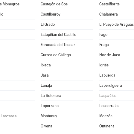
de Monegros
Castejón de Sos
Castelflorite
lo
Castillonroy
Chalamera
El Grado
El Pueyo de Araguás
Estopiñán del Castillo
Fago
Foradada del Toscar
Fraga
Gurrea de Gállego
Hoz de Jaca
Ibieca
Igriés
Jasa
Labuerda
Lanaja
Laperdiguera
La Sotonera
Laspaúles
Loporzano
Loscorrales
e-Lascasas
Montanuy
Monzón
Olvena
Ontiñena