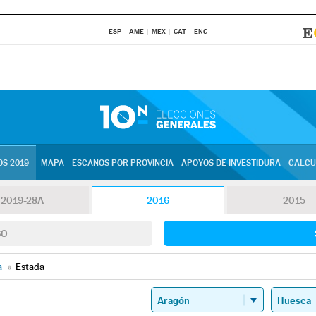
ESP
AME
MEX
CAT
ENG
S 2019
MAPA
ESCAÑOS POR PROVINCIA
APOYOS DE INVESTIDURA
CALCU
2019-28A
2016
2015
SO
a
»
Estada