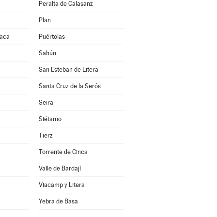
Peralta de Calasanz
Plan
Jaca
Puértolas
Sahún
San Esteban de Litera
Santa Cruz de la Serós
Seira
Siétamo
Tierz
Torrente de Cinca
Valle de Bardají
Viacamp y Litera
a
Yebra de Basa