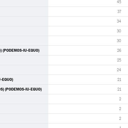
45
37
34
30
30
S) (PODEMOS-IU-EQUO)
26
25
24
U-EQUO)
21
OS) (PODEMOS-IU-EQUO)
21
2
2
2