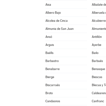
Aisa
Albalate d
Albero Bajo
Alberuela 
Alcolea de Cinca
Alcubierre
Almunia de San Juan
Almunient
Ansó
Antillón
Arguis
Ayerbe
Baélls
Bailo
Barbastro
Barbués
Benabarre
Benasque
Bierge
Biescas
Biscarrués
Blecua y T
Broto
Caldearen
Candasnos
Canfranc