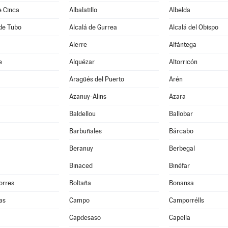
e Cinca
Albalatillo
Albelda
de Tubo
Alcalá de Gurrea
Alcalá del Obispo
Alerre
Alfántega
e
Alquézar
Altorricón
Aragüés del Puerto
Arén
Azanuy-Alins
Azara
Baldellou
Ballobar
Barbuñales
Bárcabo
Beranuy
Berbegal
Binaced
Binéfar
orres
Boltaña
Bonansa
as
Campo
Camporrélls
Capdesaso
Capella