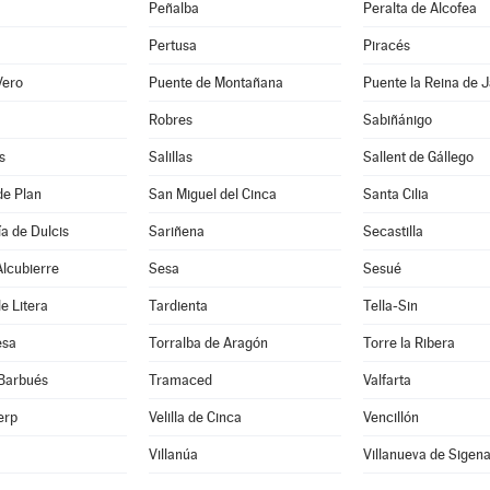
Peñalba
Peralta de Alcofea
Pertusa
Piracés
Vero
Puente de Montañana
Puente la Reina de 
Robres
Sabiñánigo
s
Salillas
Sallent de Gállego
de Plan
San Miguel del Cinca
Santa Cilia
a de Dulcis
Sariñena
Secastilla
lcubierre
Sesa
Sesué
e Litera
Tardienta
Tella-Sin
esa
Torralba de Aragón
Torre la Ribera
 Barbués
Tramaced
Valfarta
erp
Velilla de Cinca
Vencillón
Villanúa
Villanueva de Sigen