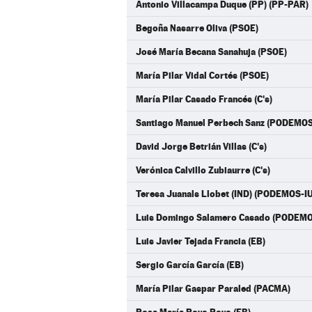
Antonio Villacampa Duque (PP) (PP-PAR)
Begoña Nasarre Oliva (PSOE)
José María Becana Sanahuja (PSOE)
María Pilar Vidal Cortés (PSOE)
María Pilar Casado Francés (C's)
Santiago Manuel Perbech Sanz (PODEMO
David Jorge Betrián Villas (C's)
Verónica Calvillo Zubiaurre (C's)
Teresa Juanals Llobet (IND) (PODEMOS-I
Luis Domingo Salamero Casado (PODEM
Luis Javier Tejada Francia (EB)
Sergio García García (EB)
María Pilar Gaspar Paraled (PACMA)