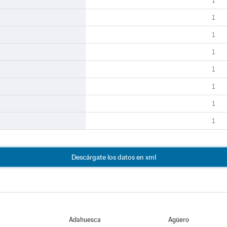
1
1
1
1
1
1
1
1
Descárgate los datos en xml
Adahuesca
Agüero