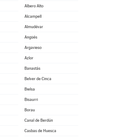
Albero Alto
Alcampell
Almudévar
Angüés
Argavieso
Azlor
Banastás
Belver de Cinca
Bielsa
Bisaurri
Borau
Canal de Berdún
Casbas de Huesca