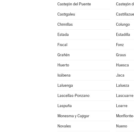
Castejón del Puente
Castejón 
Castigaleu
Castillazue
Chimillas
Colungo
Estada
Estadilla
Fiscal
Fonz
Grañén
Graus
Huerto
Huesca
Isábena
Jaca
Laluenga
Lalueza
Lascellas-Ponzano
Lascuarre
Laspuña
Loarre
Monesma y Cajigar
Monflorit
Novales
Nueno