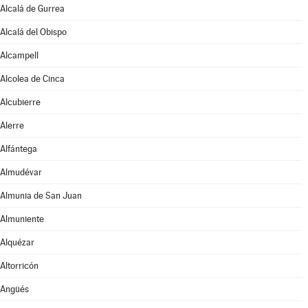
Alcalá de Gurrea
Alcalá del Obispo
Alcampell
Alcolea de Cinca
Alcubierre
Alerre
Alfántega
Almudévar
Almunia de San Juan
Almuniente
Alquézar
Altorricón
Angüés