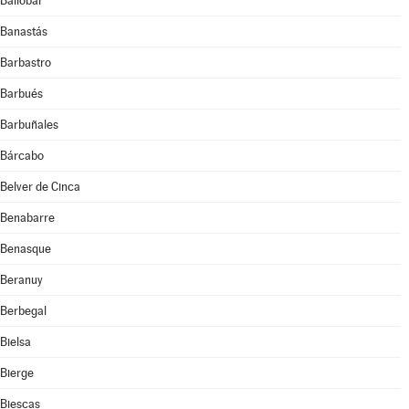
Ballobar
Banastás
Barbastro
Barbués
Barbuñales
Bárcabo
Belver de Cinca
Benabarre
Benasque
Beranuy
Berbegal
Bielsa
Bierge
Biescas