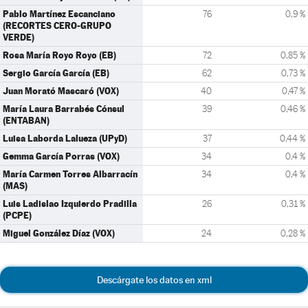
Pablo Martínez Escanciano
76
0,9 %
(RECORTES CERO-GRUPO
VERDE)
Rosa María Royo Royo (EB)
72
0,85 %
Sergio García García (EB)
62
0,73 %
Juan Morató Mascaró (VOX)
40
0,47 %
María Laura Barrabés Cónsul
39
0,46 %
(ENTABAN)
Luisa Laborda Lalueza (UPyD)
37
0,44 %
Gemma García Porras (VOX)
34
0,4 %
María Carmen Torres Albarracín
34
0,4 %
(MAS)
Luis Ladislao Izquierdo Pradilla
26
0,31 %
(PCPE)
Miguel González Díaz (VOX)
24
0,28 %
Descárgate los datos en xml