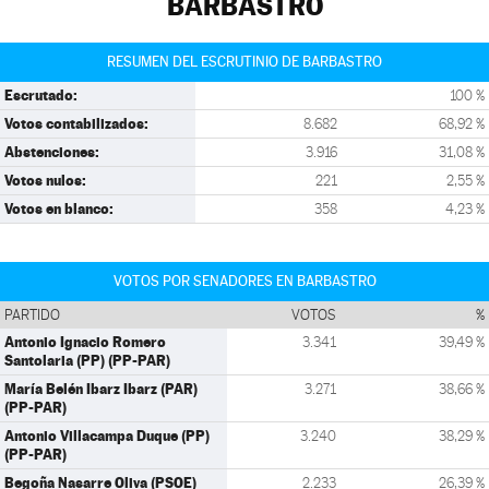
BARBASTRO
RESUMEN DEL ESCRUTINIO DE BARBASTRO
Escrutado:
100 %
Votos contabilizados:
8.682
68,92 %
Abstenciones:
3.916
31,08 %
Votos nulos:
221
2,55 %
Votos en blanco:
358
4,23 %
VOTOS POR SENADORES EN BARBASTRO
PARTIDO
VOTOS
%
Antonio Ignacio Romero
3.341
39,49 %
Santolaria (PP) (PP-PAR)
María Belén Ibarz Ibarz (PAR)
3.271
38,66 %
(PP-PAR)
Antonio Villacampa Duque (PP)
3.240
38,29 %
(PP-PAR)
Begoña Nasarre Oliva (PSOE)
2.233
26,39 %