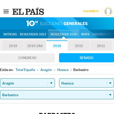
SUSCRÍBETE
10N | Eleccion
NOTICIAS
RESULTADOS 2023
RESULTADOS 2019
MAPA
ESCAÑOS POR 
2019
2019-28A
2016
2015
2011
CONGRESO
SENADO
Estás en:
Total España
»
Aragón
»
Huesca
»
Barbastro