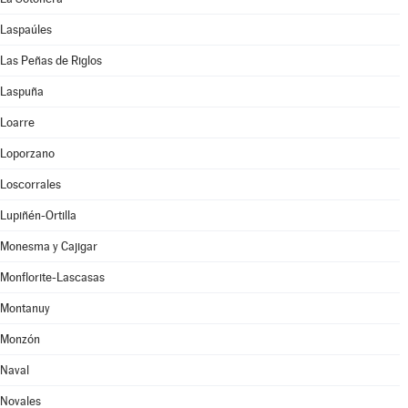
Laspaúles
Las Peñas de Riglos
Laspuña
Loarre
Loporzano
Loscorrales
Lupiñén-Ortilla
Monesma y Cajigar
Monflorite-Lascasas
Montanuy
Monzón
Naval
Novales