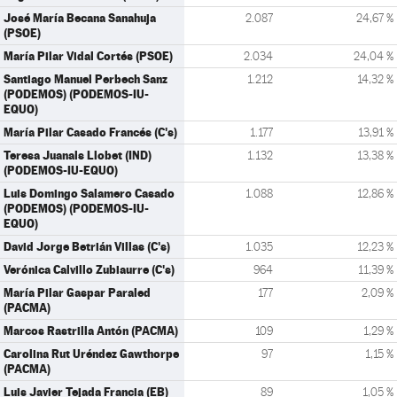
José María Becana Sanahuja
2.087
24,67 %
(PSOE)
María Pilar Vidal Cortés (PSOE)
2.034
24,04 %
Santiago Manuel Perbech Sanz
1.212
14,32 %
(PODEMOS) (PODEMOS-IU-
EQUO)
María Pilar Casado Francés (C's)
1.177
13,91 %
Teresa Juanals Llobet (IND)
1.132
13,38 %
(PODEMOS-IU-EQUO)
Luis Domingo Salamero Casado
1.088
12,86 %
(PODEMOS) (PODEMOS-IU-
EQUO)
David Jorge Betrián Villas (C's)
1.035
12,23 %
Verónica Calvillo Zubiaurre (C's)
964
11,39 %
María Pilar Gaspar Paraled
177
2,09 %
(PACMA)
Marcos Rastrilla Antón (PACMA)
109
1,29 %
Carolina Rut Uréndez Gawthorpe
97
1,15 %
(PACMA)
Luis Javier Tejada Francia (EB)
89
1,05 %