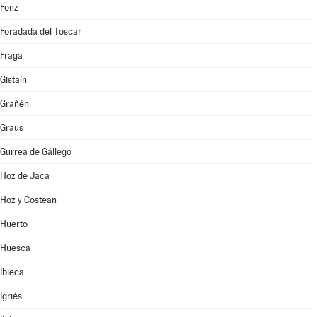
Fonz
Foradada del Toscar
Fraga
Gistaín
Grañén
Graus
Gurrea de Gállego
Hoz de Jaca
Hoz y Costean
Huerto
Huesca
Ibieca
Igriés