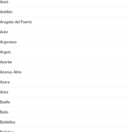
Ansó
Antillón
Aragüés del Puerto
Arén
Argavieso
Arguis
Ayerbe
Azanuy-Alins
Azara
Azlor
Baélls
Bailo
Baldellou