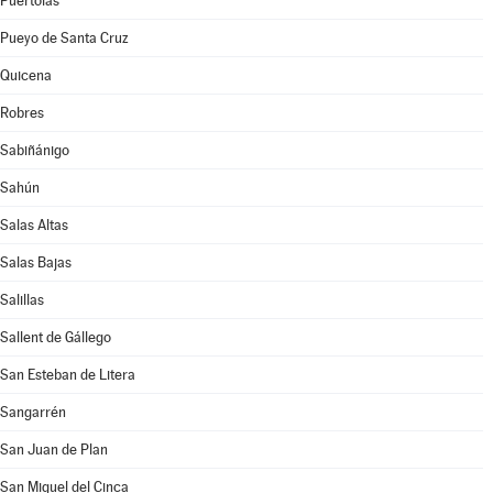
Puértolas
Pueyo de Santa Cruz
Quicena
Robres
Sabiñánigo
Sahún
Salas Altas
Salas Bajas
Salillas
Sallent de Gállego
San Esteban de Litera
Sangarrén
San Juan de Plan
San Miguel del Cinca