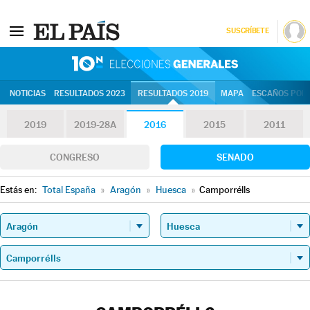
SUSCRÍBETE
10N | Eleccion
NOTICIAS
RESULTADOS 2023
RESULTADOS 2019
MAPA
ESCAÑOS POR 
2019
2019-28A
2016
2015
2011
CONGRESO
SENADO
Estás en:
Total España
»
Aragón
»
Huesca
»
Camporrélls