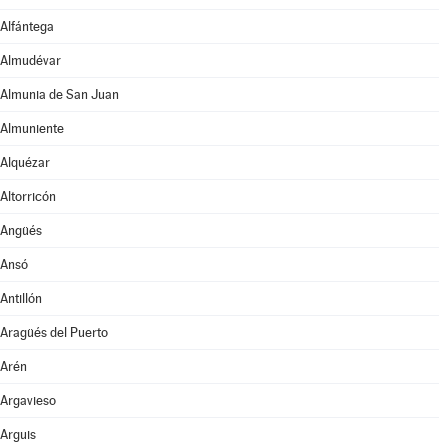
Alfántega
Almudévar
Almunia de San Juan
Almuniente
Alquézar
Altorricón
Angüés
Ansó
Antillón
Aragüés del Puerto
Arén
Argavieso
Arguis