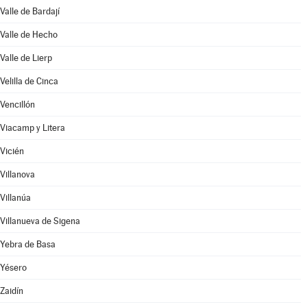
Valle de Bardají
Valle de Hecho
Valle de Lierp
Velilla de Cinca
Vencillón
Viacamp y Litera
Vicién
Villanova
Villanúa
Villanueva de Sigena
Yebra de Basa
Yésero
Zaidín