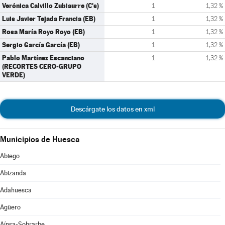
Verónica Calvillo Zubiaurre (C's)
1
1,32 %
Luis Javier Tejada Francia (EB)
1
1,32 %
Rosa María Royo Royo (EB)
1
1,32 %
Sergio García García (EB)
1
1,32 %
Pablo Martínez Escanciano
1
1,32 %
(RECORTES CERO-GRUPO
VERDE)
Descárgate los datos en xml
Municipios de Huesca
Abiego
Abizanda
Adahuesca
Agüero
Aínsa-Sobrarbe