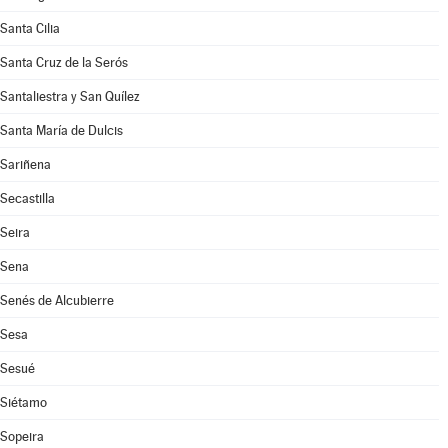
Santa Cilia
Santa Cruz de la Serós
Santaliestra y San Quílez
Santa María de Dulcis
Sariñena
Secastilla
Seira
Sena
Senés de Alcubierre
Sesa
Sesué
Siétamo
Sopeira