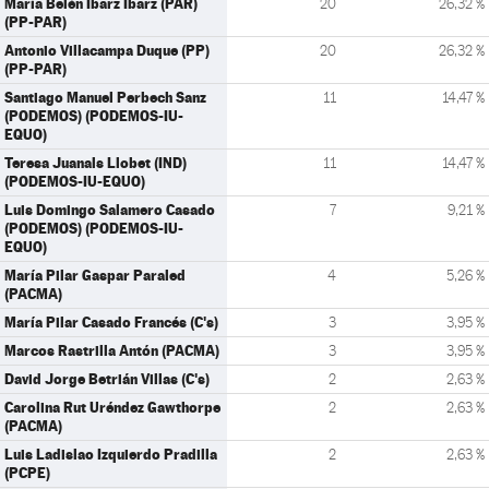
María Belén Ibarz Ibarz (PAR)
20
26,32 %
(PP-PAR)
Antonio Villacampa Duque (PP)
20
26,32 %
(PP-PAR)
Santiago Manuel Perbech Sanz
11
14,47 %
(PODEMOS) (PODEMOS-IU-
EQUO)
Teresa Juanals Llobet (IND)
11
14,47 %
(PODEMOS-IU-EQUO)
Luis Domingo Salamero Casado
7
9,21 %
(PODEMOS) (PODEMOS-IU-
EQUO)
María Pilar Gaspar Paraled
4
5,26 %
(PACMA)
María Pilar Casado Francés (C's)
3
3,95 %
Marcos Rastrilla Antón (PACMA)
3
3,95 %
David Jorge Betrián Villas (C's)
2
2,63 %
Carolina Rut Uréndez Gawthorpe
2
2,63 %
(PACMA)
Luis Ladislao Izquierdo Pradilla
2
2,63 %
(PCPE)