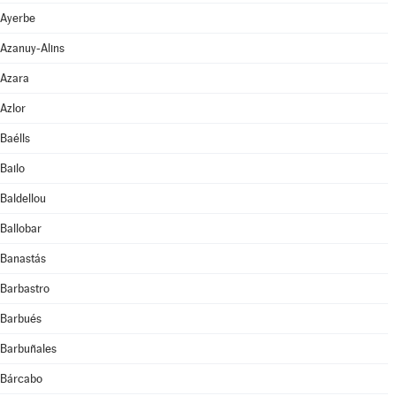
Ayerbe
Azanuy-Alins
Azara
Azlor
Baélls
Bailo
Baldellou
Ballobar
Banastás
Barbastro
Barbués
Barbuñales
Bárcabo