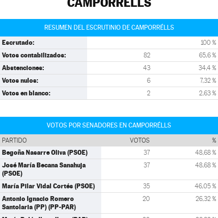
CAMPORRÉLLS
RESUMEN DEL ESCRUTINIO DE CAMPORRÉLLS
Escrutado:
100 %
Votos contabilizados:
82
65,6 %
Abstenciones:
43
34,4 %
Votos nulos:
6
7,32 %
Votos en blanco:
2
2,63 %
VOTOS POR SENADORES EN CAMPORRÉLLS
PARTIDO
VOTOS
%
Begoña Nasarre Oliva (PSOE)
37
48,68 %
José María Becana Sanahuja
37
48,68 %
(PSOE)
María Pilar Vidal Cortés (PSOE)
35
46,05 %
Antonio Ignacio Romero
20
26,32 %
Santolaria (PP) (PP-PAR)