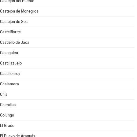
Castejón del Puente
Castejón de Monegros
Castejón de Sos
Castelflorite
Castiello de Jaca
Castigaleu
Castillazuelo
Castillonroy
Chalamera
Chía
Chimillas
Colungo
El Grado
El Pueyo de Araguás