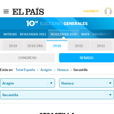
SUSCRÍBETE
10N | Eleccion
NOTICIAS
RESULTADOS 2023
RESULTADOS 2019
MAPA
ESCAÑOS POR 
2019
2019-28A
2016
2015
2011
CONGRESO
SENADO
Estás en:
Total España
»
Aragón
»
Huesca
»
Secastilla