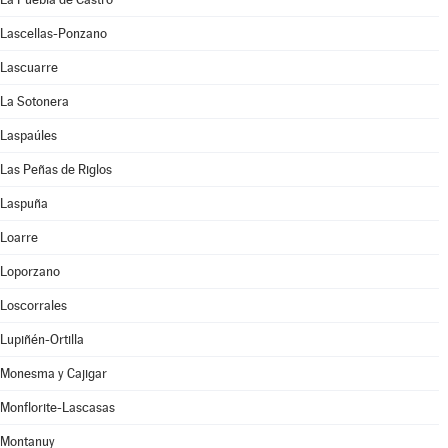
Lascellas-Ponzano
Lascuarre
La Sotonera
Laspaúles
Las Peñas de Riglos
Laspuña
Loarre
Loporzano
Loscorrales
Lupiñén-Ortilla
Monesma y Cajigar
Monflorite-Lascasas
Montanuy