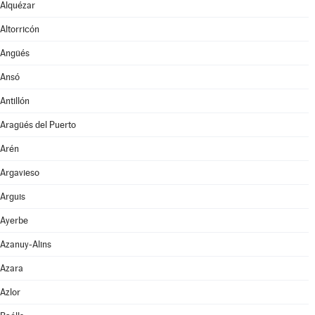
Alquézar
Altorricón
Angüés
Ansó
Antillón
Aragüés del Puerto
Arén
Argavieso
Arguis
Ayerbe
Azanuy-Alins
Azara
Azlor