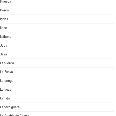
Huesca
Ibieca
Igriés
Ilche
Isábena
Jaca
Jasa
Labuerda
La Fueva
Laluenga
Lalueza
Lanaja
Laperdiguera
La Puebla de Castro