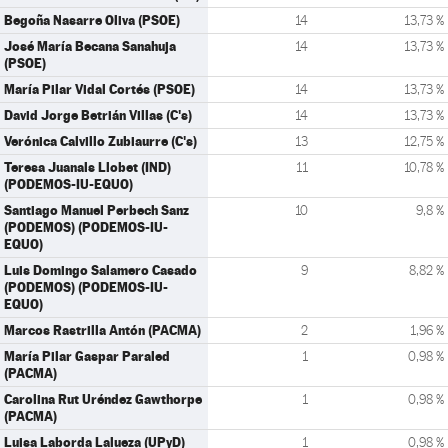
Begoña Nasarre Oliva (PSOE)
14
13,73 %
José María Becana Sanahuja
14
13,73 %
(PSOE)
María Pilar Vidal Cortés (PSOE)
14
13,73 %
David Jorge Betrián Villas (C's)
14
13,73 %
Verónica Calvillo Zubiaurre (C's)
13
12,75 %
Teresa Juanals Llobet (IND)
11
10,78 %
(PODEMOS-IU-EQUO)
Santiago Manuel Perbech Sanz
10
9,8 %
(PODEMOS) (PODEMOS-IU-
EQUO)
Luis Domingo Salamero Casado
9
8,82 %
(PODEMOS) (PODEMOS-IU-
EQUO)
Marcos Rastrilla Antón (PACMA)
2
1,96 %
María Pilar Gaspar Paraled
1
0,98 %
(PACMA)
Carolina Rut Uréndez Gawthorpe
1
0,98 %
(PACMA)
Luisa Laborda Lalueza (UPyD)
1
0,98 %