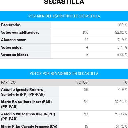
SECASTILLA
RESUMEN DEL ESCRUTINIO DE SECASTILLA
Escrutado:
100 %
Votos contabilizados:
106
82,81 %
Abstenciones:
22
17,19 %
Votos nulos:
4
3,77 %
Votos en blanco:
6
5,88 %
VOTOS POR SENADORES EN SECASTILLA
PARTIDO
VOTOS
%
Antonio Ignacio Romero
56
54,9 %
Santolaria (PP) (PP-PAR)
María Belén Ibarz Ibarz (PAR)
54
52,94 %
(PP-PAR)
Antonio Villacampa Duque (PP)
53
51,96 %
(PP-PAR)
María Pilar Casado Francés (C's)
15
14,71 %