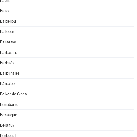
Baélls
Bailo
Baldellou
Ballobar
Banastás
Barbastro
Barbués
Barbuñales
Bárcabo
Belver de Cinca
Benabarre
Benasque
Beranuy
Berbegal