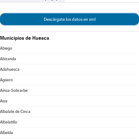
Descárgate los datos en xml
Municipios de Huesca
Abiego
Abizanda
Adahuesca
Agüero
Aínsa-Sobrarbe
Aisa
Albalate de Cinca
Albalatillo
Albelda