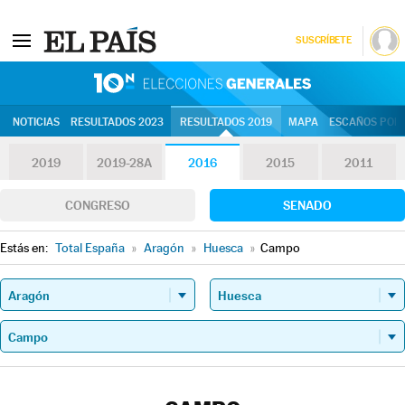
SUSCRÍBETE
10N | Eleccion
NOTICIAS
RESULTADOS 2023
RESULTADOS 2019
MAPA
ESCAÑOS POR 
2019
2019-28A
2016
2015
2011
CONGRESO
SENADO
Estás en:
Total España
»
Aragón
»
Huesca
»
Campo