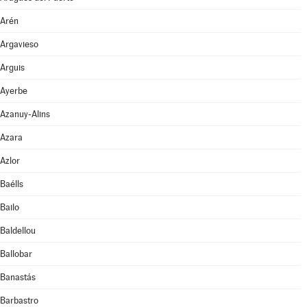
Arén
Argavieso
Arguis
Ayerbe
Azanuy-Alins
Azara
Azlor
Baélls
Bailo
Baldellou
Ballobar
Banastás
Barbastro