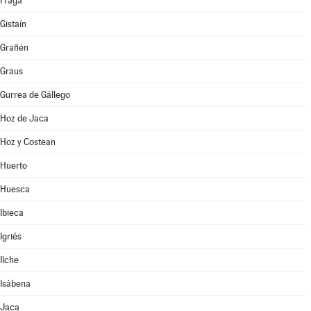
Fraga
Gistaín
Grañén
Graus
Gurrea de Gállego
Hoz de Jaca
Hoz y Costean
Huerto
Huesca
Ibieca
Igriés
Ilche
Isábena
Jaca