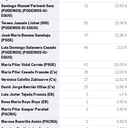
Santiago Manuel Perbech Sanz
51
23,83 %
(PODEMOS) (PODEMOS-IU-
EQUO)
Teresa Juanals Llobet (IND)
50
23,36 %
(PODEMOS-IU-EQUO)
José María Becana Sanahuja
47
21,96 %
(PSOE)
Luis Domingo Salamero Casado
46
21,5 %
(PODEMOS) (PODEMOS-IU-
EQUO)
María Pilar Vidal Cortés (PSOE)
43
20,09 %
María Pilar Casado Francés (C's)
28
13,08 %
Verónica Calvillo Zubiaurre (C's)
27
12,62 %
David Jorge Betrián Villas (C's)
25
11,68 %
Luis Javier Tejada Francia (EB)
3
1,4 %
Rosa María Royo Royo (EB)
2
0,93 %
María Pilar Gaspar Paraled
2
0,93 %
(PACMA)
Marcos Rastrilla Antón (PACMA)
2
0,93 %