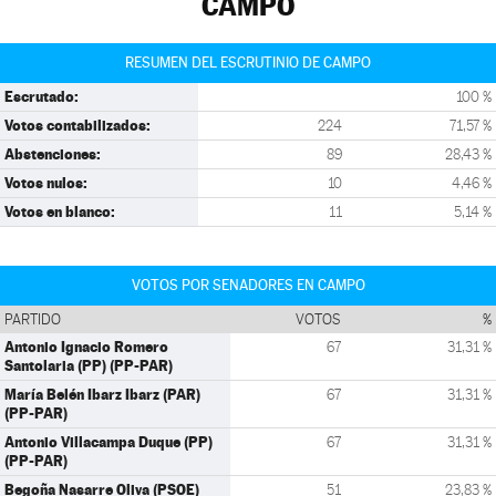
CAMPO
RESUMEN DEL ESCRUTINIO DE CAMPO
Escrutado:
100 %
Votos contabilizados:
224
71,57 %
Abstenciones:
89
28,43 %
Votos nulos:
10
4,46 %
Votos en blanco:
11
5,14 %
VOTOS POR SENADORES EN CAMPO
PARTIDO
VOTOS
%
Antonio Ignacio Romero
67
31,31 %
Santolaria (PP) (PP-PAR)
María Belén Ibarz Ibarz (PAR)
67
31,31 %
(PP-PAR)
Antonio Villacampa Duque (PP)
67
31,31 %
(PP-PAR)
Begoña Nasarre Oliva (PSOE)
51
23,83 %