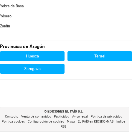
Yebra de Basa
Yésero
Zaidín
Provincias de Aragón
Huesca
Teruel
Zaragoza
EDICIONES EL PAÍS S.L.
©
Contacto
Venta de contenidos
Publicidad
Aviso legal
Política de privacidad
Política cookies
Configuración de cookies
Mapa
EL PAÍS en KIOSKOyMÁS
Índice
RSS