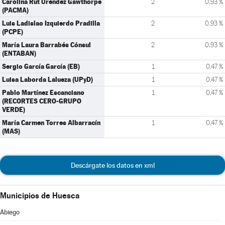
Carolina Rut Uréndez Gawthorpe
2
0,93 %
(PACMA)
Luis Ladislao Izquierdo Pradilla
2
0,93 %
(PCPE)
María Laura Barrabés Cónsul
2
0,93 %
(ENTABAN)
Sergio García García (EB)
1
0,47 %
Luisa Laborda Lalueza (UPyD)
1
0,47 %
Pablo Martínez Escanciano
1
0,47 %
(RECORTES CERO-GRUPO
VERDE)
María Carmen Torres Albarracín
1
0,47 %
(MAS)
Descárgate los datos en xml
Municipios de Huesca
Abiego