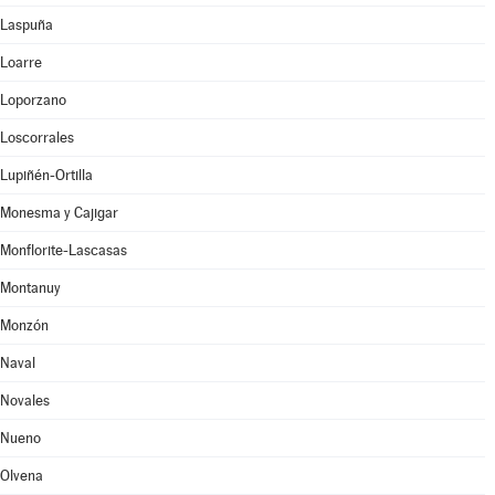
Laspuña
Loarre
Loporzano
Loscorrales
Lupiñén-Ortilla
Monesma y Cajigar
Monflorite-Lascasas
Montanuy
Monzón
Naval
Novales
Nueno
Olvena