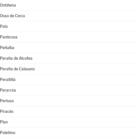
Ontiñena
Osso de Cinca
Palo
Panticosa
Peñalba
Peralta de Alcofea
Peralta de Calasanz
Peraltilla
Perarrúa
Pertusa
Piracés
Plan
Poleñino