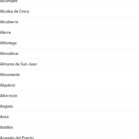
Alcampell
Alcolea de Cinca
Alcubierre
Alerre
Alfántega
Almudévar
Almunia de San Juan
Almuniente
Alquézar
Altorricón
Angüés
Ansó
Antillón
Aragüés del Puerto