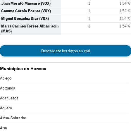
Juan Morató Mascaró (VOX)
1
1,54 %
Gemma García Porras (VOX)
1
1,54 %
Miguel González Díaz (VOX)
1
1,54 %
María Carmen Torres Albarracín
1
1,54 %
(MAS)
Descárgate los datos en xml
Municipios de Huesca
Abiego
Abizanda
Adahuesca
Agüero
Aínsa-Sobrarbe
Aisa