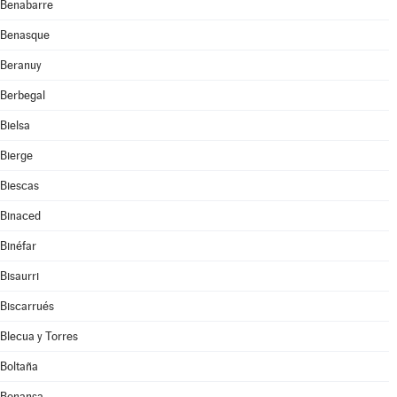
Benabarre
Benasque
Beranuy
Berbegal
Bielsa
Bierge
Biescas
Binaced
Binéfar
Bisaurri
Biscarrués
Blecua y Torres
Boltaña
Bonansa