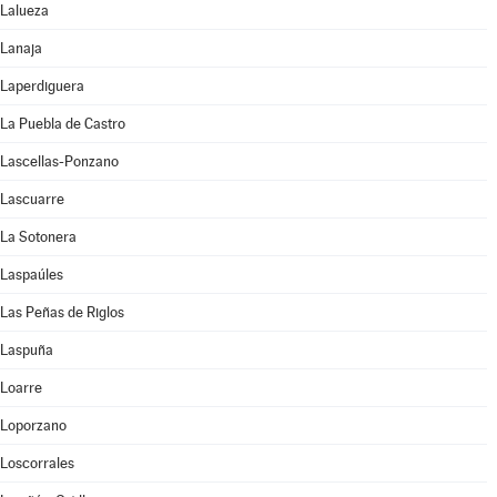
Lalueza
Lanaja
Laperdiguera
La Puebla de Castro
Lascellas-Ponzano
Lascuarre
La Sotonera
Laspaúles
Las Peñas de Riglos
Laspuña
Loarre
Loporzano
Loscorrales