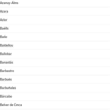
Azanuy-Alins
Azara
Azlor
Baélls
Bailo
Baldellou
Ballobar
Banastás
Barbastro
Barbués
Barbuñales
Bárcabo
Belver de Cinca