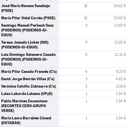
José María Becana Sanahuja
16
24,62 %
(PSOE)
María Pilar Vidal Cortés (PSOE)
16
24,62 %
Santiago Manuel Perbech Sanz
9
13,85 %
(PODEMOS) (PODEMOS-IU-
EQUO)
Teresa Juanals Llobet (IND)
9
13,85 %
(PODEMOS-IU-EQUO)
Luis Domingo Salamero Casado
8
12,31 %
(PODEMOS) (PODEMOS-IU-
EQUO)
María Pilar Casado Francés (C's)
6
9,23 %
David Jorge Betrián Villas (C's)
3
4,62 %
Verónica Calvillo Zubiaurre (C's)
2
3,08 %
Luisa Laborda Lalueza (UPyD)
1
1,54 %
Pablo Martínez Escanciano
1
1,54 %
(RECORTES CERO-GRUPO
VERDE)
María Laura Barrabés Cónsul
1
1,54 %
(ENTABAN)