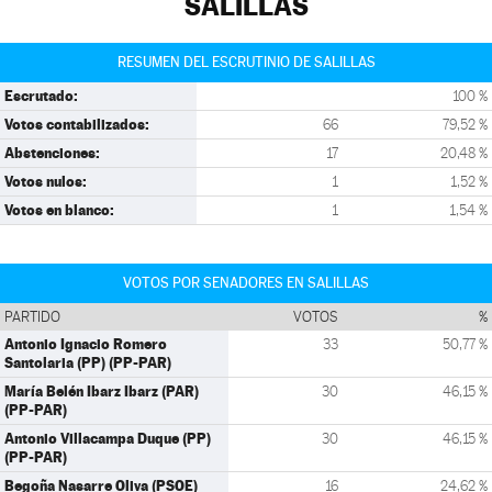
SALILLAS
RESUMEN DEL ESCRUTINIO DE SALILLAS
Escrutado:
100 %
Votos contabilizados:
66
79,52 %
Abstenciones:
17
20,48 %
Votos nulos:
1
1,52 %
Votos en blanco:
1
1,54 %
VOTOS POR SENADORES EN SALILLAS
PARTIDO
VOTOS
%
Antonio Ignacio Romero
33
50,77 %
Santolaria (PP) (PP-PAR)
María Belén Ibarz Ibarz (PAR)
30
46,15 %
(PP-PAR)
Antonio Villacampa Duque (PP)
30
46,15 %
(PP-PAR)
Begoña Nasarre Oliva (PSOE)
16
24,62 %