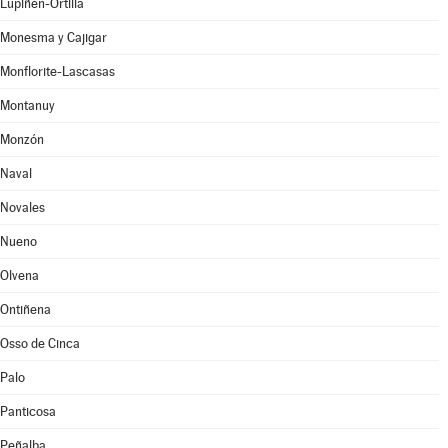
Lupiñén-Ortilla
Monesma y Cajigar
Monflorite-Lascasas
Montanuy
Monzón
Naval
Novales
Nueno
Olvena
Ontiñena
Osso de Cinca
Palo
Panticosa
Peñalba