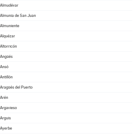
Almudévar
Almunia de San Juan
Almuniente
Alquézar
Altorricón
Angüés
Ansó
Antillón
Aragüés del Puerto
Arén
Argavieso
Arguis
Ayerbe