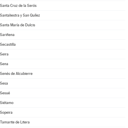
Santa Cruz de la Serós
Santaliestra y San Quílez
Santa María de Dulcis
Sariñena
Secastilla
Seira
Sena
Senés de Alcubierre
Sesa
Sesué
Siétamo
Sopeira
Tamarite de Litera