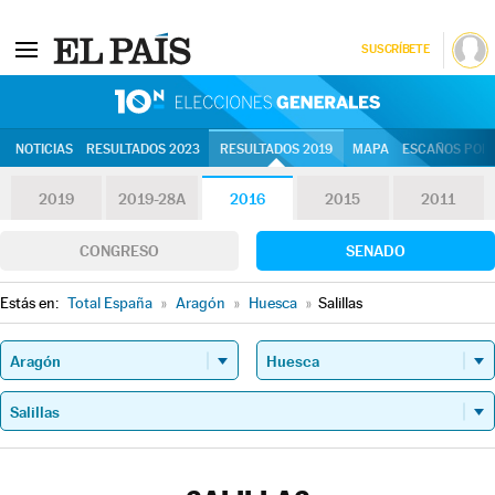
SUSCRÍBETE
10N | Eleccion
NOTICIAS
RESULTADOS 2023
RESULTADOS 2019
MAPA
ESCAÑOS POR 
2019
2019-28A
2016
2015
2011
CONGRESO
SENADO
Estás en:
Total España
»
Aragón
»
Huesca
»
Salillas