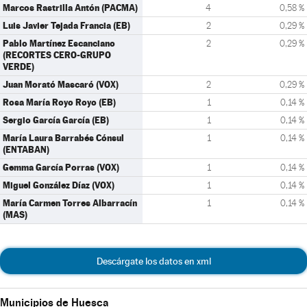
Marcos Rastrilla Antón (PACMA)
4
0,58 %
Luis Javier Tejada Francia (EB)
2
0,29 %
Pablo Martínez Escanciano
2
0,29 %
(RECORTES CERO-GRUPO
VERDE)
Juan Morató Mascaró (VOX)
2
0,29 %
Rosa María Royo Royo (EB)
1
0,14 %
Sergio García García (EB)
1
0,14 %
María Laura Barrabés Cónsul
1
0,14 %
(ENTABAN)
Gemma García Porras (VOX)
1
0,14 %
Miguel González Díaz (VOX)
1
0,14 %
María Carmen Torres Albarracín
1
0,14 %
(MAS)
Descárgate los datos en xml
Municipios de Huesca