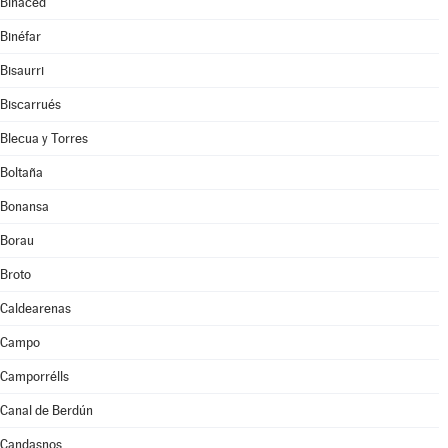
Binaced
Binéfar
Bisaurri
Biscarrués
Blecua y Torres
Boltaña
Bonansa
Borau
Broto
Caldearenas
Campo
Camporrélls
Canal de Berdún
Candasnos