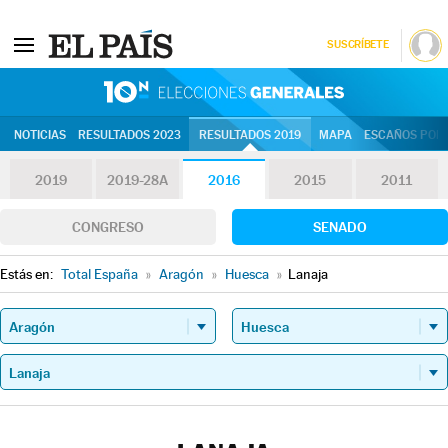
SUSCRÍBETE
10N | Eleccion
NOTICIAS
RESULTADOS 2023
RESULTADOS 2019
MAPA
ESCAÑOS POR 
2019
2019-28A
2016
2015
2011
CONGRESO
SENADO
Estás en:
Total España
»
Aragón
»
Huesca
»
Lanaja