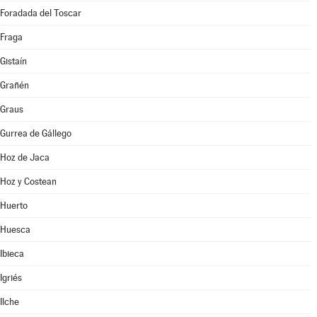
Foradada del Toscar
Fraga
Gistaín
Grañén
Graus
Gurrea de Gállego
Hoz de Jaca
Hoz y Costean
Huerto
Huesca
Ibieca
Igriés
Ilche