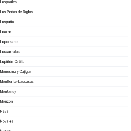
Laspaúles
Las Peñas de Riglos
Laspuña
Loarre
Loporzano
Loscorrales
Lupiñén-Ortilla
Monesma y Cajigar
Monflorite-Lascasas
Montanuy
Monzón
Naval
Novales