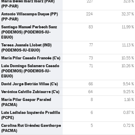
María Belén Ibarz Ibarz (PAR)
227
32,8 %
(PP-PAR)
Antonio Villacampa Duque (PP)
224
32,37 %
(PP-PAR)
Santiago Manuel Perbech Sanz
83
11,99 %
(PODEMOS) (PODEMOS-IU-
EQUO)
Teresa Juanals Llobet (IND)
77
11,13 %
(PODEMOS-IU-EQUO)
María Pilar Casado Francés (C's)
73
10,55 %
Luis Domingo Salamero Casado
71
10,26 %
(PODEMOS) (PODEMOS-IU-
EQUO)
David Jorge Betrián Villas (C's)
66
9,54 %
Verónica Calvillo Zubiaurre (C's)
64
9,25 %
María Pilar Gaspar Paraled
8
1,16 %
(PACMA)
Luis Ladislao Izquierdo Pradilla
6
0,87 %
(PCPE)
Carolina Rut Uréndez Gawthorpe
5
0,72 %
(PACMA)