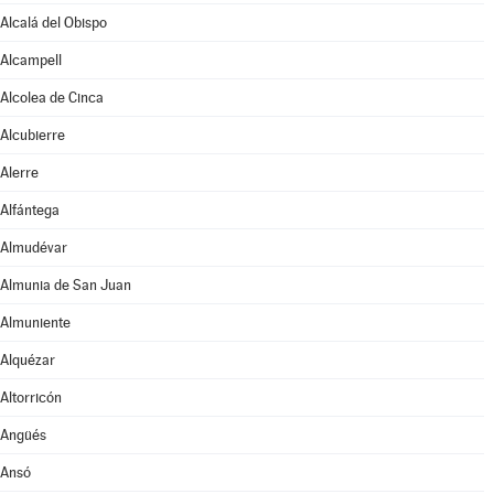
Alcalá del Obispo
Alcampell
Alcolea de Cinca
Alcubierre
Alerre
Alfántega
Almudévar
Almunia de San Juan
Almuniente
Alquézar
Altorricón
Angüés
Ansó