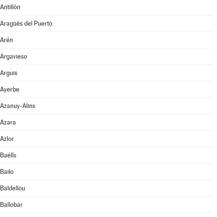
Antillón
Aragüés del Puerto
Arén
Argavieso
Arguis
Ayerbe
Azanuy-Alins
Azara
Azlor
Baélls
Bailo
Baldellou
Ballobar