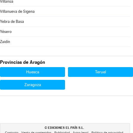
Villanúa
Villanueva de Sigena
Yebra de Basa
Yésero
Zaidín
Provincias de Aragón
Huesca
Teruel
Zaragoza
EDICIONES EL PAÍS S.L.
©
Contacto
Venta de contenidos
Publicidad
Aviso legal
Política de privacidad