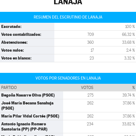
LANAJA
RESUMEN DEL ESCRUTINIO DE LANAJA
Escrutado:
100 %
Votos contabilizados:
709
66,32 %
Abstenciones:
360
33,68 %
Votos nulos:
17
2,4 %
Votos en blanco:
23
3,32 %
VOTOS POR SENADORES EN LANAJA
PARTIDO
VOTOS
%
Begoña Nasarre Oliva (PSOE)
275
39,74 %
José María Becana Sanahuja
262
37,86 %
(PSOE)
María Pilar Vidal Cortés (PSOE)
262
37,86 %
Antonio Ignacio Romero
234
33,82 %
Santolaria (PP) (PP-PAR)