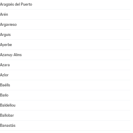
Aragüés del Puerto
Arén
Argavieso
Arguis
Ayerbe
Azanuy-Alins
Azara
Azlor
Baélls
Bailo
Baldellou
Ballobar
Banastás