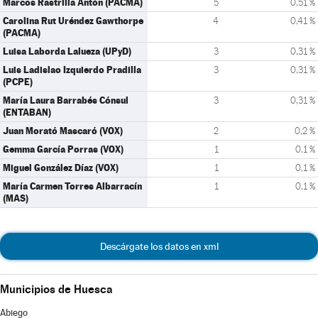
Marcos Rastrilla Antón (PACMA)
5
0,51 %
Carolina Rut Uréndez Gawthorpe
4
0,41 %
(PACMA)
Luisa Laborda Lalueza (UPyD)
3
0,31 %
Luis Ladislao Izquierdo Pradilla
3
0,31 %
(PCPE)
María Laura Barrabés Cónsul
3
0,31 %
(ENTABAN)
Juan Morató Mascaró (VOX)
2
0,2 %
Gemma García Porras (VOX)
1
0,1 %
Miguel González Díaz (VOX)
1
0,1 %
María Carmen Torres Albarracín
1
0,1 %
(MAS)
Descárgate los datos en xml
Municipios de Huesca
Abiego