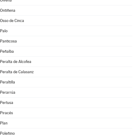
Olvena
Ontiñena
Osso de Cinca
Palo
Panticosa
Peñalba
Peralta de Alcofea
Peralta de Calasanz
Peraltilla
Perarrúa
Pertusa
Piracés
Plan
Poleñino