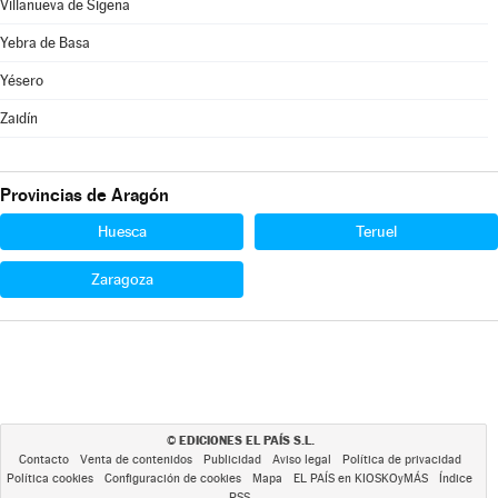
Villanueva de Sigena
Yebra de Basa
Yésero
Zaidín
Provincias de Aragón
Huesca
Teruel
Zaragoza
EDICIONES EL PAÍS S.L.
©
Contacto
Venta de contenidos
Publicidad
Aviso legal
Política de privacidad
Política cookies
Configuración de cookies
Mapa
EL PAÍS en KIOSKOyMÁS
Índice
RSS