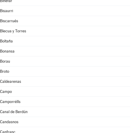
Binéfar
Bisaurri
Biscarrués
Blecua y Torres
Boltaña
Bonansa
Borau
Broto
Caldearenas
Campo
Camporrélls
Canal de Berdún
Candasnos
Canfranc