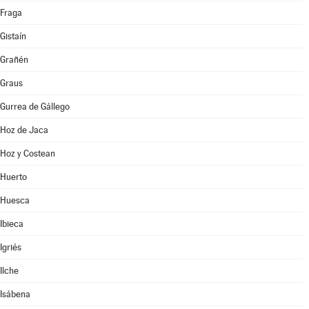
Fraga
Gistaín
Grañén
Graus
Gurrea de Gállego
Hoz de Jaca
Hoz y Costean
Huerto
Huesca
Ibieca
Igriés
Ilche
Isábena