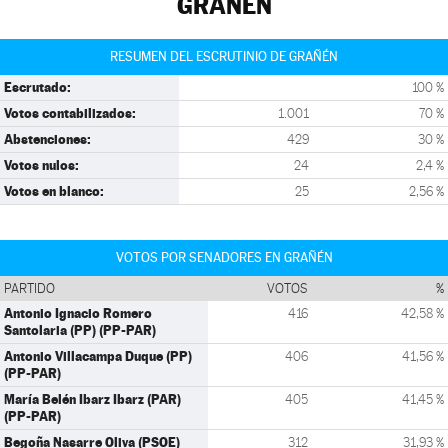
GRAÑÉN
RESUMEN DEL ESCRUTINIO DE GRAÑÉN
Escrutado:
100 %
Votos contabilizados:
1.001
70 %
Abstenciones:
429
30 %
Votos nulos:
24
2,4 %
Votos en blanco:
25
2,56 %
VOTOS POR SENADORES EN GRAÑÉN
PARTIDO
VOTOS
%
Antonio Ignacio Romero
416
42,58 %
Santolaria (PP) (PP-PAR)
Antonio Villacampa Duque (PP)
406
41,56 %
(PP-PAR)
María Belén Ibarz Ibarz (PAR)
405
41,45 %
(PP-PAR)
Begoña Nasarre Oliva (PSOE)
312
31,93 %