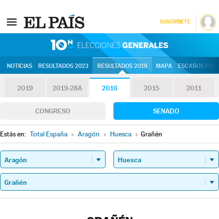
SUSCRÍBETE
10N | Eleccion
NOTICIAS
RESULTADOS 2023
RESULTADOS 2019
MAPA
ESCAÑOS POR 
2019
2019-28A
2016
2015
2011
CONGRESO
SENADO
Estás en:
Total España
»
Aragón
»
Huesca
»
Grañén