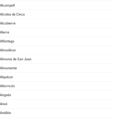
Alcampell
Alcolea de Cinca
Alcubierre
Alerre
Alfántega
Almudévar
Almunia de San Juan
Almuniente
Alquézar
Altorricón
Angüés
Ansó
Antillón