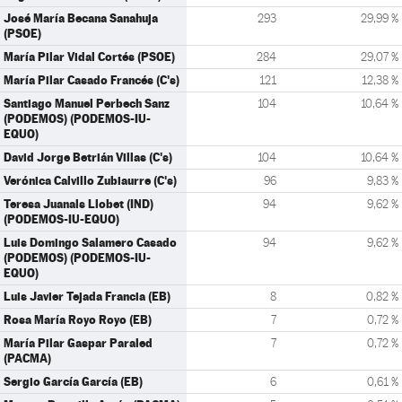
José María Becana Sanahuja
293
29,99 %
(PSOE)
María Pilar Vidal Cortés (PSOE)
284
29,07 %
María Pilar Casado Francés (C's)
121
12,38 %
Santiago Manuel Perbech Sanz
104
10,64 %
(PODEMOS) (PODEMOS-IU-
EQUO)
David Jorge Betrián Villas (C's)
104
10,64 %
Verónica Calvillo Zubiaurre (C's)
96
9,83 %
Teresa Juanals Llobet (IND)
94
9,62 %
(PODEMOS-IU-EQUO)
Luis Domingo Salamero Casado
94
9,62 %
(PODEMOS) (PODEMOS-IU-
EQUO)
Luis Javier Tejada Francia (EB)
8
0,82 %
Rosa María Royo Royo (EB)
7
0,72 %
María Pilar Gaspar Paraled
7
0,72 %
(PACMA)
Sergio García García (EB)
6
0,61 %