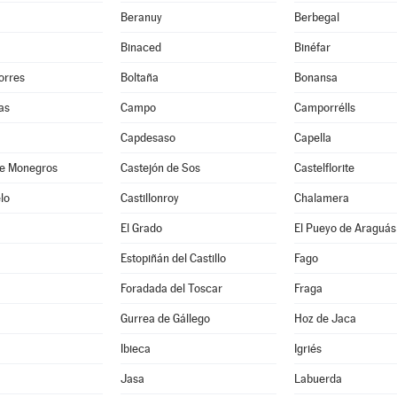
Beranuy
Berbegal
Binaced
Binéfar
orres
Boltaña
Bonansa
as
Campo
Camporrélls
Capdesaso
Capella
de Monegros
Castejón de Sos
Castelflorite
lo
Castillonroy
Chalamera
El Grado
El Pueyo de Araguás
Estopiñán del Castillo
Fago
Foradada del Toscar
Fraga
Gurrea de Gállego
Hoz de Jaca
Ibieca
Igriés
Jasa
Labuerda