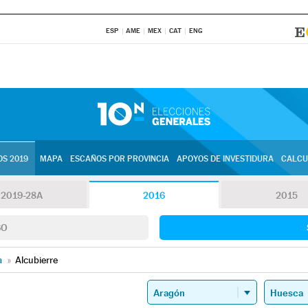
ESP
AME
MEX
CAT
ENG
S 2019
MAPA
ESCAÑOS POR PROVINCIA
APOYOS DE INVESTIDURA
CALCU
2019-28A
2016
2015
SO
a
»
Alcubierre