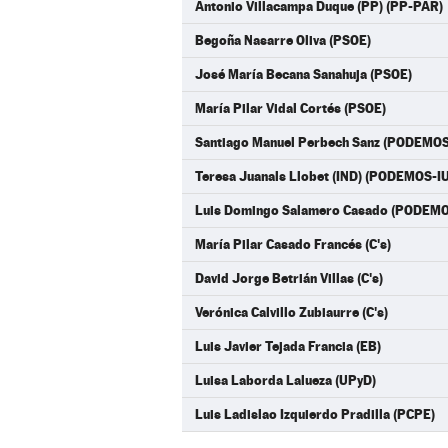
Antonio Villacampa Duque (PP) (PP-PAR)
Begoña Nasarre Oliva (PSOE)
José María Becana Sanahuja (PSOE)
María Pilar Vidal Cortés (PSOE)
Santiago Manuel Perbech Sanz (PODEMO
Teresa Juanals Llobet (IND) (PODEMOS-I
Luis Domingo Salamero Casado (PODEM
María Pilar Casado Francés (C's)
David Jorge Betrián Villas (C's)
Verónica Calvillo Zubiaurre (C's)
Luis Javier Tejada Francia (EB)
Luisa Laborda Lalueza (UPyD)
Luis Ladislao Izquierdo Pradilla (PCPE)