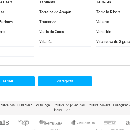
e Litera
Tardienta
Tella-Sin
esa
Torralba de Aragón
Torre la Ribera
 Barbués
Tramaced
Valfarta
erp
Velilla de Cinca
Vencillón
Villanúa
Villanueva de Sigen
Teruel
Zaragoza
contenidos
Publicidad
Aviso legal
Política de privacidad
Política cookies
Configuraci
Índice
RSS