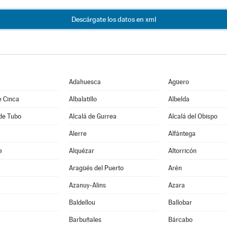
Descárgate los datos en xml
Adahuesca
Agüero
e Cinca
Albalatillo
Albelda
de Tubo
Alcalá de Gurrea
Alcalá del Obispo
Alerre
Alfántega
e
Alquézar
Altorricón
Aragüés del Puerto
Arén
Azanuy-Alins
Azara
Baldellou
Ballobar
Barbuñales
Bárcabo