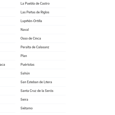
La Puebla de Castro
Las Peñas de Riglos
Lupiñén-Ortilla
Naval
Osso de Cinca
Peralta de Calasanz
Plan
Jaca
Puértolas
Sahún
San Esteban de Litera
Santa Cruz de la Serós
Seira
Siétamo