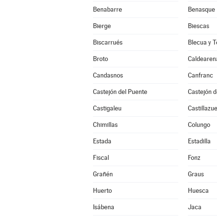
Benabarre
Benasque
Bierge
Biescas
Biscarrués
Blecua y T
Broto
Caldearen
Candasnos
Canfranc
Castejón del Puente
Castejón 
Castigaleu
Castillazue
Chimillas
Colungo
Estada
Estadilla
Fiscal
Fonz
Grañén
Graus
Huerto
Huesca
Isábena
Jaca