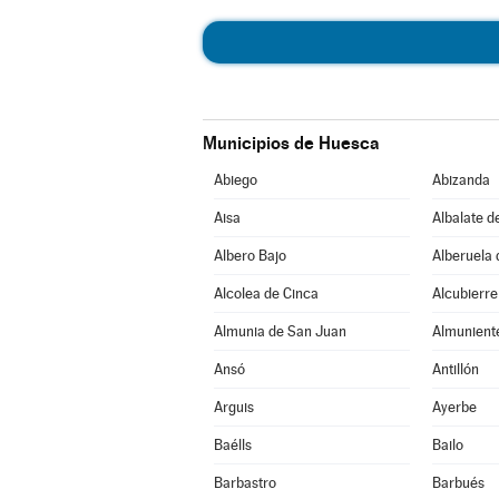
Municipios de Huesca
Abiego
Abizanda
Aisa
Albalate d
Albero Bajo
Alberuela 
Alcolea de Cinca
Alcubierre
Almunia de San Juan
Almunient
Ansó
Antillón
Arguis
Ayerbe
Baélls
Bailo
Barbastro
Barbués