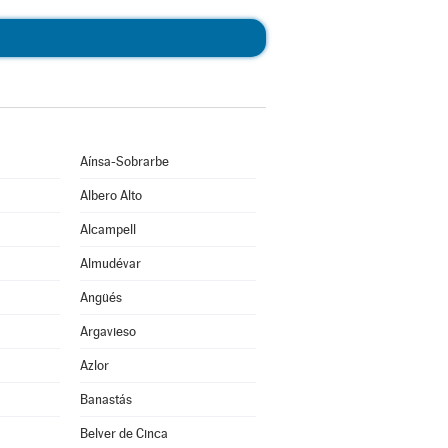
Aínsa-Sobrarbe
Albero Alto
Alcampell
Almudévar
Angüés
Argavieso
Azlor
Banastás
Belver de Cinca