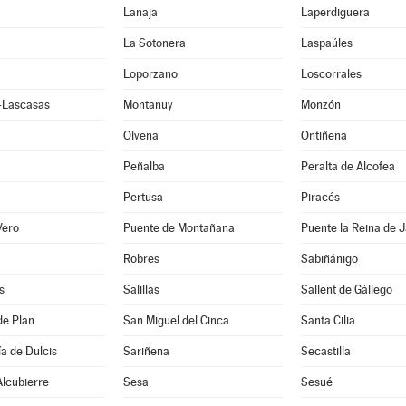
Lanaja
Laperdiguera
La Sotonera
Laspaúles
Loporzano
Loscorrales
e-Lascasas
Montanuy
Monzón
Olvena
Ontiñena
Peñalba
Peralta de Alcofea
Pertusa
Piracés
Vero
Puente de Montañana
Puente la Reina de 
Robres
Sabiñánigo
s
Salillas
Sallent de Gállego
de Plan
San Miguel del Cinca
Santa Cilia
a de Dulcis
Sariñena
Secastilla
lcubierre
Sesa
Sesué