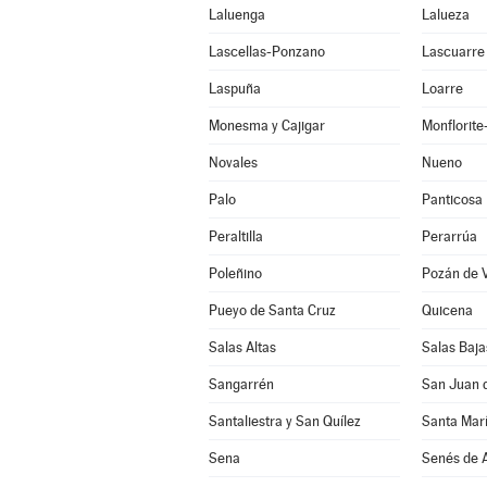
Laluenga
Lalueza
Lascellas-Ponzano
Lascuarre
Laspuña
Loarre
Monesma y Cajigar
Monflorit
Novales
Nueno
Palo
Panticosa
Peraltilla
Perarrúa
Poleñino
Pozán de 
Pueyo de Santa Cruz
Quicena
Salas Altas
Salas Baja
Sangarrén
San Juan 
Santaliestra y San Quílez
Santa Marí
Sena
Senés de A