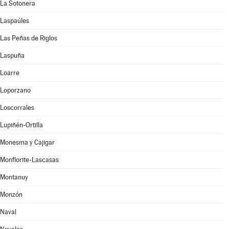
La Sotonera
Laspaúles
Las Peñas de Riglos
Laspuña
Loarre
Loporzano
Loscorrales
Lupiñén-Ortilla
Monesma y Cajigar
Monflorite-Lascasas
Montanuy
Monzón
Naval