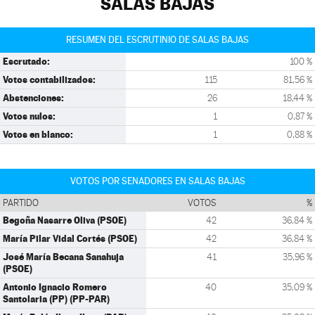
SALAS BAJAS
RESUMEN DEL ESCRUTINIO DE SALAS BAJAS
Escrutado:
100 %
Votos contabilizados:
115
81,56 %
Abstenciones:
26
18,44 %
Votos nulos:
1
0,87 %
Votos en blanco:
1
0,88 %
VOTOS POR SENADORES EN SALAS BAJAS
PARTIDO
VOTOS
%
Begoña Nasarre Oliva (PSOE)
42
36,84 %
María Pilar Vidal Cortés (PSOE)
42
36,84 %
José María Becana Sanahuja
41
35,96 %
(PSOE)
Antonio Ignacio Romero
40
35,09 %
Santolaria (PP) (PP-PAR)