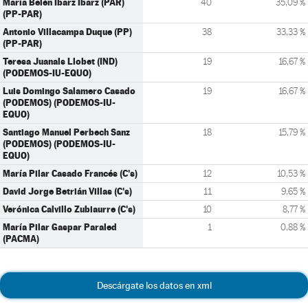
María Belén Ibarz Ibarz (PAR)
40
35,09 %
(PP-PAR)
Antonio Villacampa Duque (PP)
38
33,33 %
(PP-PAR)
Teresa Juanals Llobet (IND)
19
16,67 %
(PODEMOS-IU-EQUO)
Luis Domingo Salamero Casado
19
16,67 %
(PODEMOS) (PODEMOS-IU-
EQUO)
Santiago Manuel Perbech Sanz
18
15,79 %
(PODEMOS) (PODEMOS-IU-
EQUO)
María Pilar Casado Francés (C's)
12
10,53 %
David Jorge Betrián Villas (C's)
11
9,65 %
Verónica Calvillo Zubiaurre (C's)
10
8,77 %
María Pilar Gaspar Paraled
1
0,88 %
(PACMA)
Descárgate los datos en xml