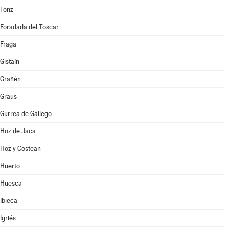
Fonz
Foradada del Toscar
Fraga
Gistaín
Grañén
Graus
Gurrea de Gállego
Hoz de Jaca
Hoz y Costean
Huerto
Huesca
Ibieca
Igriés