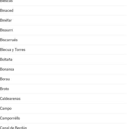
Biescas
Binaced
Binéfar
Bisaurri
Biscarrués
Blecua y Torres
Boltaña
Bonansa
Borau
Broto
Caldearenas
Campo
Camporrélls
Canal de Berdún