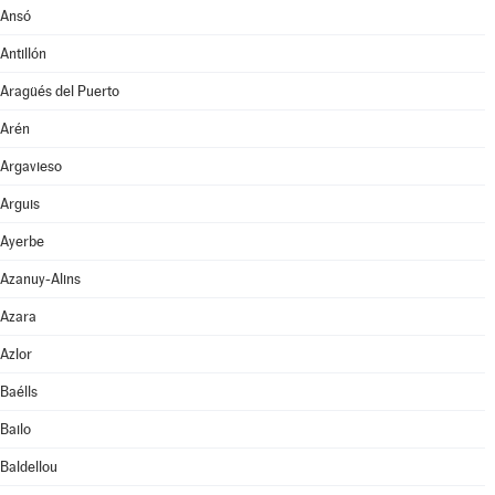
Ansó
Antillón
Aragüés del Puerto
Arén
Argavieso
Arguis
Ayerbe
Azanuy-Alins
Azara
Azlor
Baélls
Bailo
Baldellou