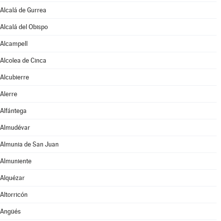
Alcalá de Gurrea
Alcalá del Obispo
Alcampell
Alcolea de Cinca
Alcubierre
Alerre
Alfántega
Almudévar
Almunia de San Juan
Almuniente
Alquézar
Altorricón
Angüés