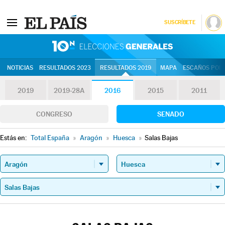
SUSCRÍBETE
10N | Eleccion
NOTICIAS
RESULTADOS 2023
RESULTADOS 2019
MAPA
ESCAÑOS POR 
2019
2019-28A
2016
2015
2011
CONGRESO
SENADO
Estás en:
Total España
»
Aragón
»
Huesca
»
Salas Bajas