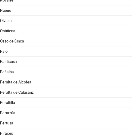
Novales
Nueno
Olvena
Ontiñena
Osso de Cinca
Palo
Panticosa
Peñalba
Peralta de Alcofea
Peralta de Calasanz
Peraltilla
Perarrúa
Pertusa
Piracés