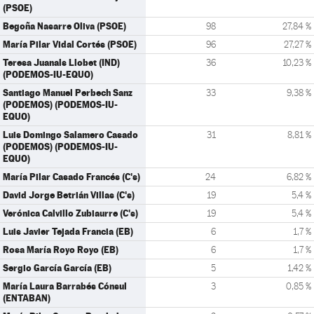
(PSOE)
Begoña Nasarre Oliva (PSOE)
98
27,84 %
María Pilar Vidal Cortés (PSOE)
96
27,27 %
Teresa Juanals Llobet (IND)
36
10,23 %
(PODEMOS-IU-EQUO)
Santiago Manuel Perbech Sanz
33
9,38 %
(PODEMOS) (PODEMOS-IU-
EQUO)
Luis Domingo Salamero Casado
31
8,81 %
(PODEMOS) (PODEMOS-IU-
EQUO)
María Pilar Casado Francés (C's)
24
6,82 %
David Jorge Betrián Villas (C's)
19
5,4 %
Verónica Calvillo Zubiaurre (C's)
19
5,4 %
Luis Javier Tejada Francia (EB)
6
1,7 %
Rosa María Royo Royo (EB)
6
1,7 %
Sergio García García (EB)
5
1,42 %
María Laura Barrabés Cónsul
3
0,85 %
(ENTABAN)