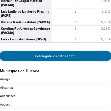
María Pilar Gaspar Paraled
2
0,57 %
(PACMA)
Luis Ladislao Izquierdo Pradilla
2
0,57 %
(PCPE)
Marcos Rastrilla Antón (PACMA)
1
0,28 %
Carolina Rut Uréndez Gawthorpe
1
0,28 %
(PACMA)
Luisa Laborda Lalueza (UPyD)
1
0,28 %
Descárgate los datos en xml
Municipios de Huesca
Abiego
Abizanda
Adahuesca
Agüero