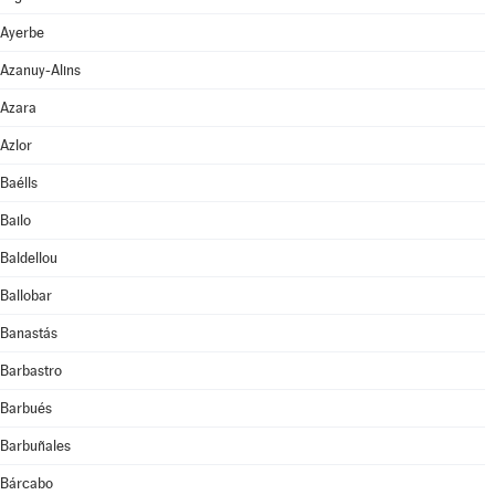
Ayerbe
Azanuy-Alins
Azara
Azlor
Baélls
Bailo
Baldellou
Ballobar
Banastás
Barbastro
Barbués
Barbuñales
Bárcabo