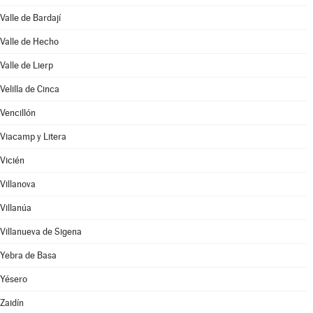
Valle de Bardají
Valle de Hecho
Valle de Lierp
Velilla de Cinca
Vencillón
Viacamp y Litera
Vicién
Villanova
Villanúa
Villanueva de Sigena
Yebra de Basa
Yésero
Zaidín