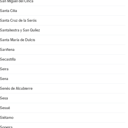
San Miguel del Cinca
Santa Cilia
Santa Cruz de la Serós
Santaliestra y San Quílez
Santa María de Dulcis
Sariñena
Secastilla
Seira
Sena
Senés de Alcubierre
Sesa
Sesué
Siétamo
Sopeira