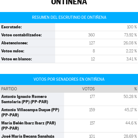
ONTIÑENA
RESUMEN DEL ESCRUTINIO DE ONTIÑENA
Escrutado:
100 %
Votos contabilizados:
360
73,92 %
Abstenciones:
127
26,08 %
Votos nulos:
8
2,22 %
Votos en blanco:
12
3,41 %
VOTOS POR SENADORES EN ONTIÑENA
PARTIDO
VOTOS
%
Antonio Ignacio Romero
177
50,28 %
Santolaria (PP) (PP-PAR)
Antonio Villacampa Duque (PP)
159
45,17 %
(PP-PAR)
María Belén Ibarz Ibarz (PAR)
157
44,6 %
(PP-PAR)
José María Becana Sanahuja
101
28,69 %