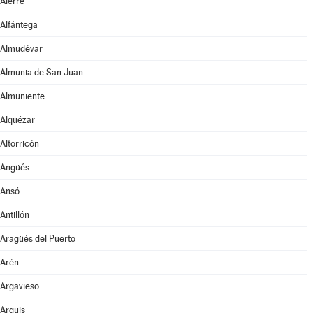
Alerre
Alfántega
Almudévar
Almunia de San Juan
Almuniente
Alquézar
Altorricón
Angüés
Ansó
Antillón
Aragüés del Puerto
Arén
Argavieso
Arguis