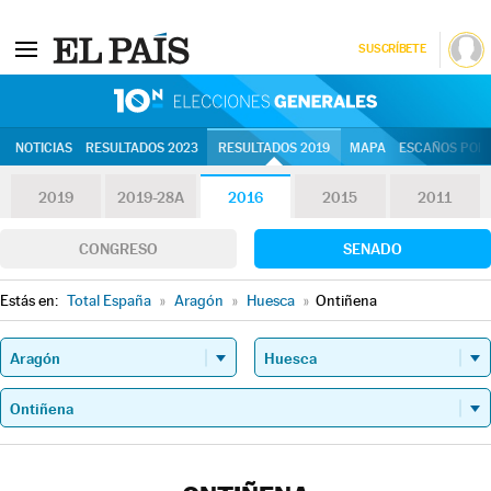
SUSCRÍBETE
10N | Eleccion
NOTICIAS
RESULTADOS 2023
RESULTADOS 2019
MAPA
ESCAÑOS POR 
2019
2019-28A
2016
2015
2011
CONGRESO
SENADO
Estás en:
Total España
»
Aragón
»
Huesca
»
Ontiñena