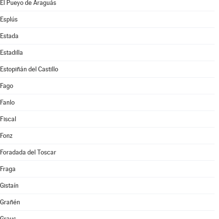
El Pueyo de Araguás
Esplús
Estada
Estadilla
Estopiñán del Castillo
Fago
Fanlo
Fiscal
Fonz
Foradada del Toscar
Fraga
Gistaín
Grañén
Graus