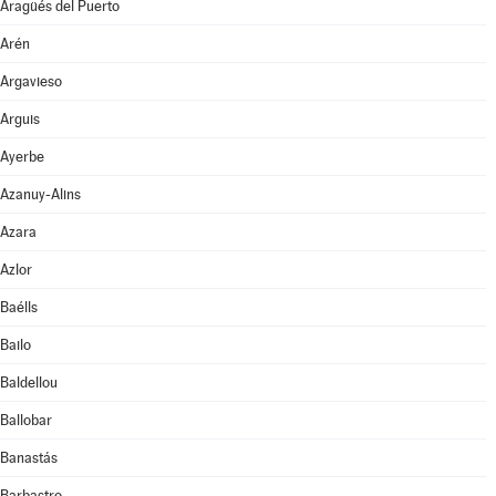
Aragüés del Puerto
Arén
Argavieso
Arguis
Ayerbe
Azanuy-Alins
Azara
Azlor
Baélls
Bailo
Baldellou
Ballobar
Banastás
Barbastro