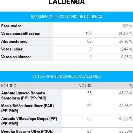
LALUENGA
RESUMEN DEL ESCRUTINIO DE LALUENGA
Escrutado:
100 %
Votos contabilizados:
123
65,08 %
Abstenciones:
66
34,92 %
Votos nulos:
3
2,44 %
Votos en blanco:
1
0,83 %
VOTOS POR SENADORES EN LALUENGA
PARTIDO
VOTOS
%
Antonio Ignacio Romero
55
45,83 %
Santolaria (PP) (PP-PAR)
María Belén Ibarz Ibarz (PAR)
55
45,83 %
(PP-PAR)
Antonio Villacampa Duque (PP)
55
45,83 %
(PP-PAR)
Begoña Nasarre Oliva (PSOE)
28
23,33 %