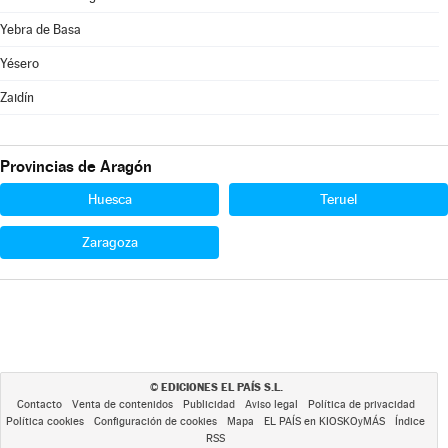
Yebra de Basa
Yésero
Zaidín
Provincias de Aragón
Huesca
Teruel
Zaragoza
EDICIONES EL PAÍS S.L.
©
Contacto
Venta de contenidos
Publicidad
Aviso legal
Política de privacidad
Política cookies
Configuración de cookies
Mapa
EL PAÍS en KIOSKOyMÁS
Índice
RSS