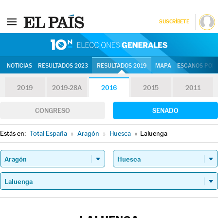
SUSCRÍBETE
10N | Eleccion
NOTICIAS
RESULTADOS 2023
RESULTADOS 2019
MAPA
ESCAÑOS POR 
2019
2019-28A
2016
2015
2011
CONGRESO
SENADO
Estás en:
Total España
»
Aragón
»
Huesca
»
Laluenga