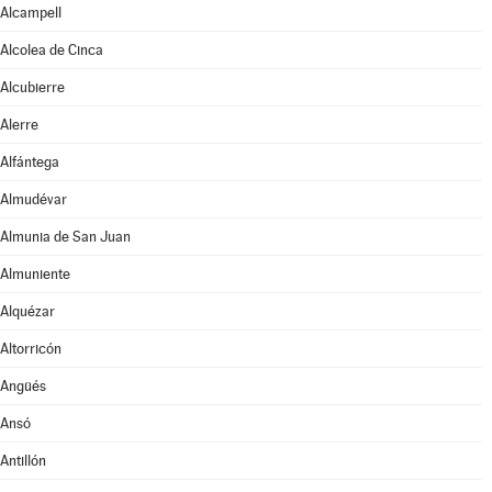
Alcampell
Alcolea de Cinca
Alcubierre
Alerre
Alfántega
Almudévar
Almunia de San Juan
Almuniente
Alquézar
Altorricón
Angüés
Ansó
Antillón