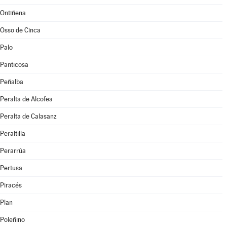
Ontiñena
Osso de Cinca
Palo
Panticosa
Peñalba
Peralta de Alcofea
Peralta de Calasanz
Peraltilla
Perarrúa
Pertusa
Piracés
Plan
Poleñino