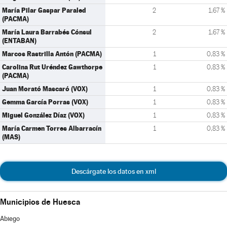
María Pilar Gaspar Paraled
2
1,67 %
(PACMA)
María Laura Barrabés Cónsul
2
1,67 %
(ENTABAN)
Marcos Rastrilla Antón (PACMA)
1
0,83 %
Carolina Rut Uréndez Gawthorpe
1
0,83 %
(PACMA)
Juan Morató Mascaró (VOX)
1
0,83 %
Gemma García Porras (VOX)
1
0,83 %
Miguel González Díaz (VOX)
1
0,83 %
María Carmen Torres Albarracín
1
0,83 %
(MAS)
Descárgate los datos en xml
Municipios de Huesca
Abiego