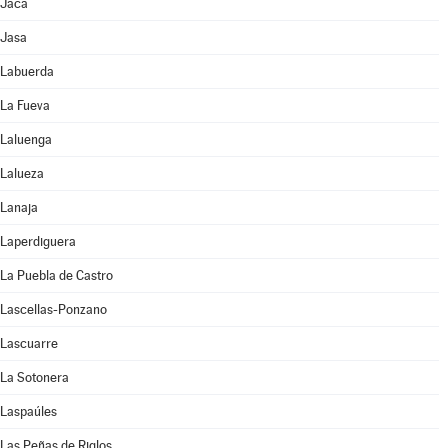
Jaca
Jasa
Labuerda
La Fueva
Laluenga
Lalueza
Lanaja
Laperdiguera
La Puebla de Castro
Lascellas-Ponzano
Lascuarre
La Sotonera
Laspaúles
Las Peñas de Riglos