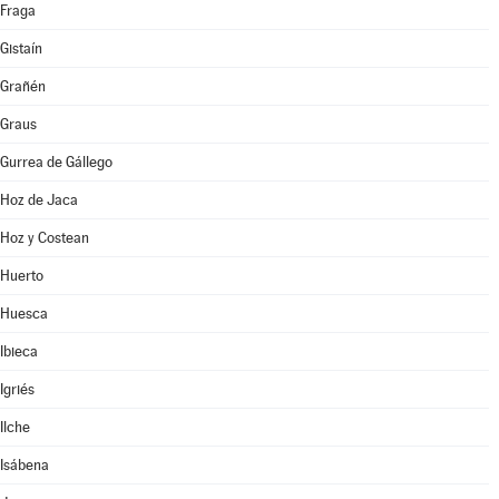
Fraga
Gistaín
Grañén
Graus
Gurrea de Gállego
Hoz de Jaca
Hoz y Costean
Huerto
Huesca
Ibieca
Igriés
Ilche
Isábena