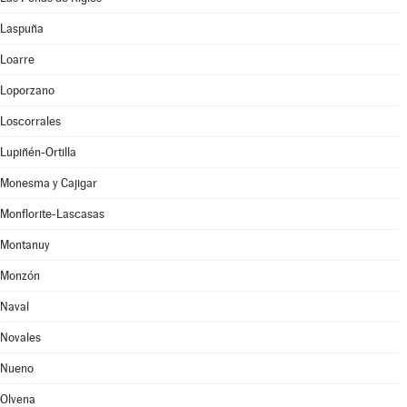
Laspuña
Loarre
Loporzano
Loscorrales
Lupiñén-Ortilla
Monesma y Cajigar
Monflorite-Lascasas
Montanuy
Monzón
Naval
Novales
Nueno
Olvena