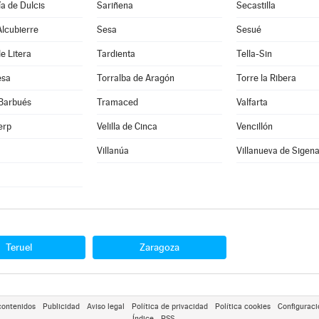
a de Dulcis
Sariñena
Secastilla
lcubierre
Sesa
Sesué
e Litera
Tardienta
Tella-Sin
esa
Torralba de Aragón
Torre la Ribera
 Barbués
Tramaced
Valfarta
erp
Velilla de Cinca
Vencillón
Villanúa
Villanueva de Sigen
Teruel
Zaragoza
contenidos
Publicidad
Aviso legal
Política de privacidad
Política cookies
Configuraci
Índice
RSS