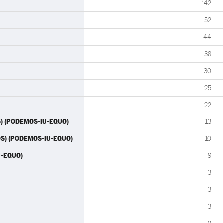
142
52
44
38
30
25
22
S) (PODEMOS-IU-EQUO)
13
OS) (PODEMOS-IU-EQUO)
10
U-EQUO)
9
3
3
3