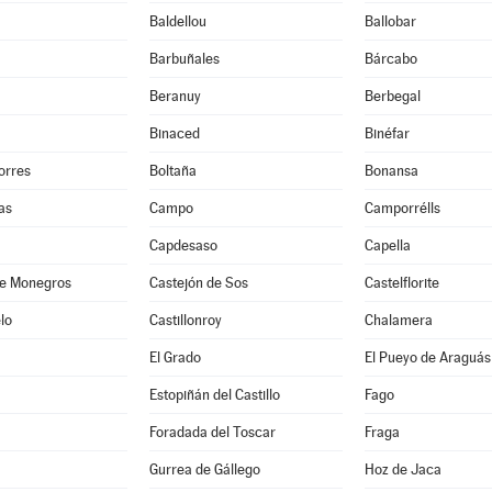
Baldellou
Ballobar
Barbuñales
Bárcabo
Beranuy
Berbegal
Binaced
Binéfar
orres
Boltaña
Bonansa
as
Campo
Camporrélls
Capdesaso
Capella
de Monegros
Castejón de Sos
Castelflorite
lo
Castillonroy
Chalamera
El Grado
El Pueyo de Araguás
Estopiñán del Castillo
Fago
Foradada del Toscar
Fraga
Gurrea de Gállego
Hoz de Jaca