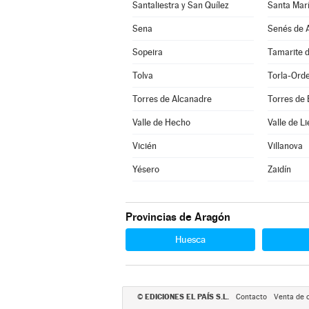
Santaliestra y San Quílez
Santa Marí
Sena
Senés de A
Sopeira
Tamarite d
Tolva
Torla-Ord
Torres de Alcanadre
Torres de
Valle de Hecho
Valle de Li
Vicién
Villanova
Yésero
Zaidín
Provincias de Aragón
Huesca
EDICIONES EL PAÍS S.L.
©
Contacto
Venta de 