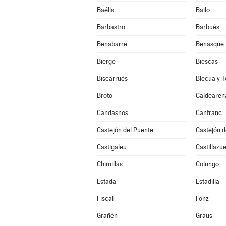
Baélls
Bailo
Barbastro
Barbués
Benabarre
Benasque
Bierge
Biescas
Biscarrués
Blecua y T
Broto
Caldearen
Candasnos
Canfranc
Castejón del Puente
Castejón 
Castigaleu
Castillazue
Chimillas
Colungo
Estada
Estadilla
Fiscal
Fonz
Grañén
Graus