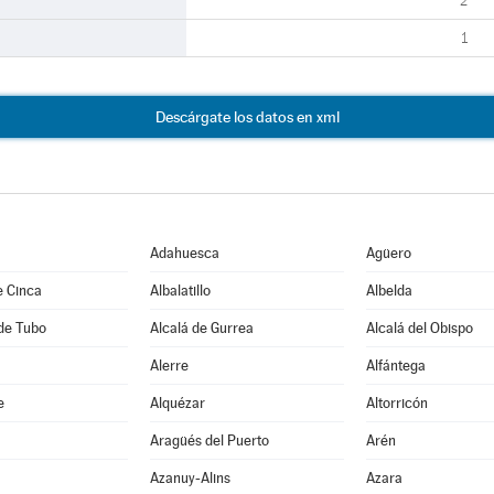
2
1
Descárgate los datos en xml
Adahuesca
Agüero
e Cinca
Albalatillo
Albelda
de Tubo
Alcalá de Gurrea
Alcalá del Obispo
Alerre
Alfántega
e
Alquézar
Altorricón
Aragüés del Puerto
Arén
Azanuy-Alins
Azara