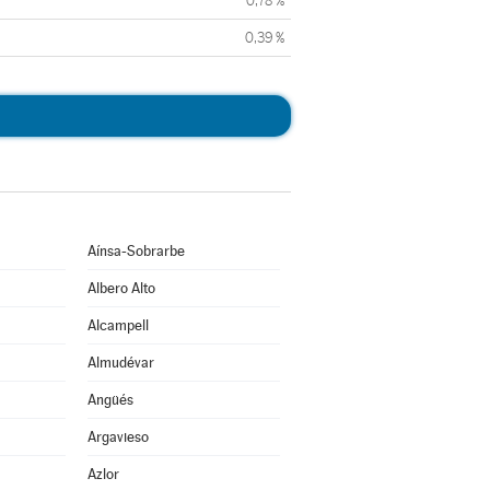
0,78 %
0,39 %
Aínsa-Sobrarbe
Albero Alto
Alcampell
Almudévar
Angüés
Argavieso
Azlor