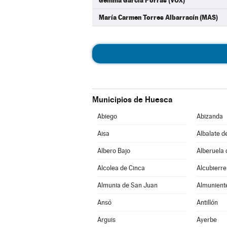
Gemma García Porras (VOX)
María Carmen Torres Albarracín (MAS)
Municipios de Huesca
Abiego
Abizanda
Aisa
Albalate d
Albero Bajo
Alberuela 
Alcolea de Cinca
Alcubierre
Almunia de San Juan
Almunient
Ansó
Antillón
Arguis
Ayerbe