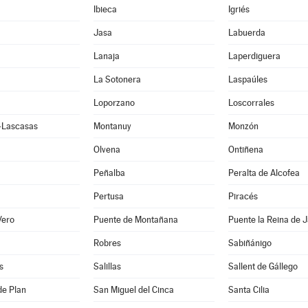
Ibieca
Igriés
Jasa
Labuerda
Lanaja
Laperdiguera
La Sotonera
Laspaúles
Loporzano
Loscorrales
e-Lascasas
Montanuy
Monzón
Olvena
Ontiñena
Peñalba
Peralta de Alcofea
Pertusa
Piracés
Vero
Puente de Montañana
Puente la Reina de 
Robres
Sabiñánigo
s
Salillas
Sallent de Gállego
de Plan
San Miguel del Cinca
Santa Cilia