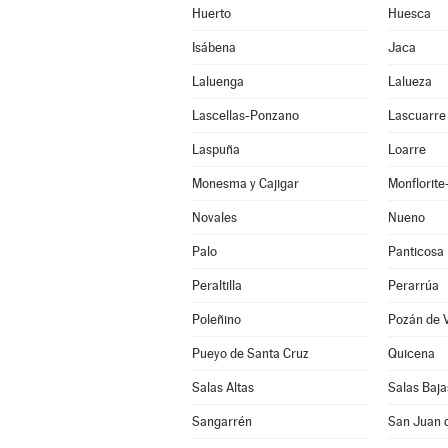
Huerto
Huesca
Isábena
Jaca
Laluenga
Lalueza
Lascellas-Ponzano
Lascuarre
Laspuña
Loarre
Monesma y Cajigar
Monflorit
Novales
Nueno
Palo
Panticosa
Peraltilla
Perarrúa
Poleñino
Pozán de 
Pueyo de Santa Cruz
Quicena
Salas Altas
Salas Baja
Sangarrén
San Juan 