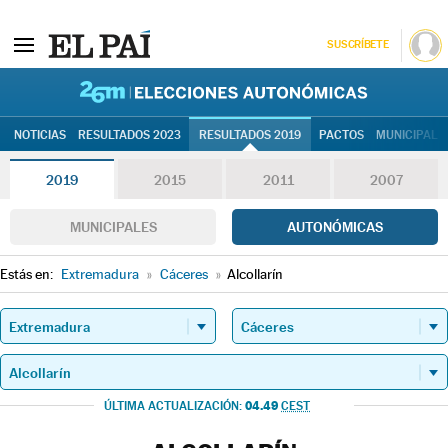
SUSCRÍBETE
26M | Elec
NOTICIAS
RESULTADOS 2023
RESULTADOS 2019
PACTOS
MUNICIPALE
2019
2015
2011
2007
MUNICIPALES
AUTONÓMICAS
Estás en:
Extremadura
»
Cáceres
»
Alcollarín
04.49
ÚLTIMA ACTUALIZACIÓN:
CEST