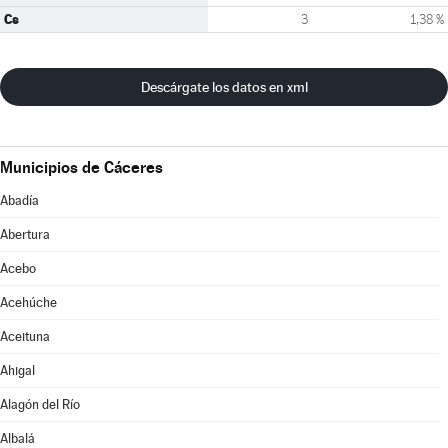
Cs
3
1,38 %
Descárgate los datos en xml
Municipios de Cáceres
Abadía
Abertura
Acebo
Acehúche
Aceituna
Ahigal
Alagón del Río
Albalá