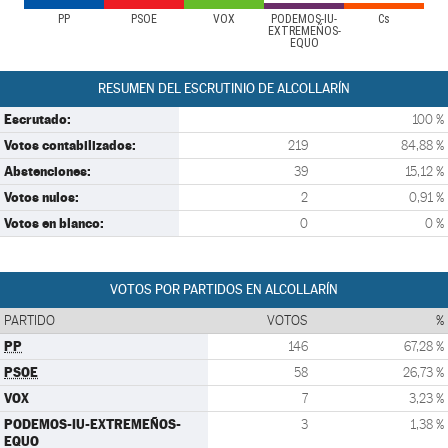
PP
PSOE
VOX
PODEMOS-IU-
Cs
EXTREMEÑOS-
EQUO
RESUMEN DEL ESCRUTINIO DE ALCOLLARÍN
Escrutado:
100 %
Votos contabilizados:
219
84,88 %
Abstenciones:
39
15,12 %
Votos nulos:
2
0,91 %
Votos en blanco:
0
0 %
VOTOS POR PARTIDOS EN ALCOLLARÍN
PARTIDO
VOTOS
%
PP
146
67,28 %
PSOE
58
26,73 %
VOX
7
3,23 %
PODEMOS-IU-EXTREMEÑOS-
3
1,38 %
EQUO