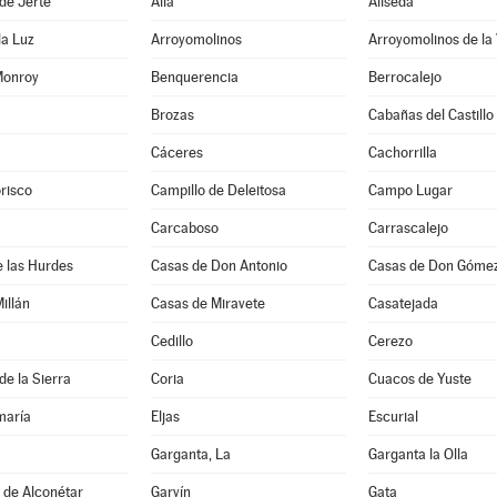
de Jerte
Alía
Aliseda
la Luz
Arroyomolinos
Arroyomolinos de la
Monroy
Benquerencia
Berrocalejo
Brozas
Cabañas del Castillo
Cáceres
Cachorrilla
risco
Campillo de Deleitosa
Campo Lugar
Carcaboso
Carrascalejo
 las Hurdes
Casas de Don Antonio
Casas de Don Góme
illán
Casas de Miravete
Casatejada
Cedillo
Cerezo
de la Sierra
Coria
Cuacos de Yuste
maría
Eljas
Escurial
Garganta, La
Garganta la Olla
s de Alconétar
Garvín
Gata