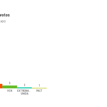
votos
TADO
5
2
1
VOX
EXTREMADURA
PACT
UNIDA