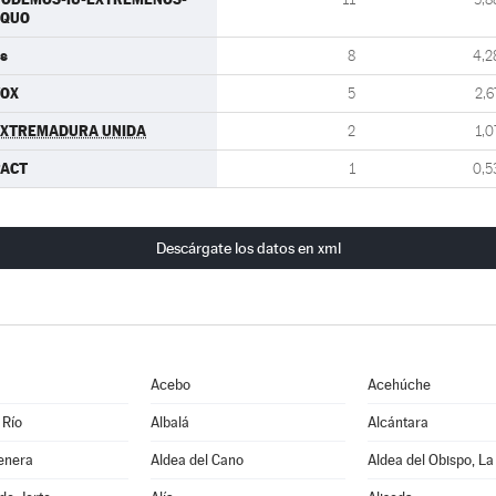
EQUO
s
8
4,2
VOX
5
2,6
EXTREMADURA UNIDA
2
1,0
PACT
1
0,5
Descárgate los datos en xml
Acebo
Acehúche
 Río
Albalá
Alcántara
enera
Aldea del Cano
Aldea del Obispo, La