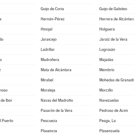
Guijo de Coria
Guijo de Galisteo
a
Hernán-Pérez
Herrera de Alcántar
Hinojal
Holguera
do
Jaraicejo
Jaraíz de la Vera
Ladrillar
Logrosán
o
Madroñera
Majadas
z
Mata de Alcántara
Membrío
Mirabel
Mohedas de Granadil
moso
Moraleja
Morcillo
 de Ibor
Navas del Madroño
Navezuelas
Pasarón de la Vera
Pedroso de Acim
l Puerto
Pescueza
Pesga, La
Plasencia
Plasenzuela