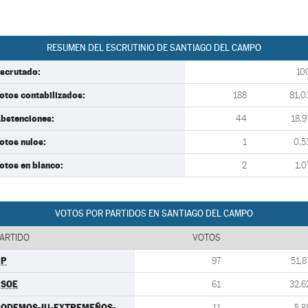
RESUMEN DEL ESCRUTINIO DE SANTIAGO DEL CAMPO
scrutado:
10
otos contabilizados:
188
81,0
bstenciones:
44
18,9
otos nulos:
1
0,5
otos en blanco:
2
1,0
VOTOS POR PARTIDOS EN SANTIAGO DEL CAMPO
ARTIDO
VOTOS
PP
97
51,8
PSOE
61
32,6
PODEMOS-IU-EXTREMEÑOS-
11
5,8