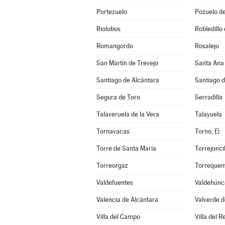
Portezuelo
Pozuelo d
Riolobos
Robledillo
Romangordo
Rosalejo
San Martín de Trevejo
Santa Ana
Santiago de Alcántara
Santiago 
Segura de Toro
Serradilla
Talaveruela de la Vera
Talayuela
Tornavacas
Torno, El
Torre de Santa María
Torrejoncil
Torreorgaz
Torreque
Valdefuentes
Valdehúnc
Valencia de Alcántara
Valverde d
Villa del Campo
Villa del R