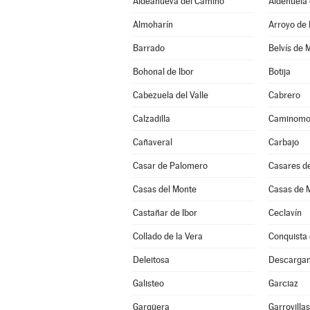
Aldeanueva del Camino
Aldehuela 
Almoharín
Arroyo de 
Barrado
Belvís de 
Bohonal de Ibor
Botija
Cabezuela del Valle
Cabrero
Calzadilla
Caminomo
Cañaveral
Carbajo
Casar de Palomero
Casares de
Casas del Monte
Casas de M
Castañar de Ibor
Ceclavín
Collado de la Vera
Conquista 
Deleitosa
Descarga
Galisteo
Garciaz
Gargüera
Garrovilla