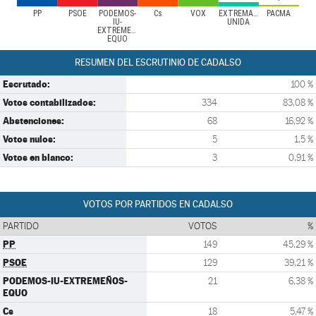
PP
PSOE
PODEMOS-
Cs
VOX
EXTREMADURA
PACMA
IU-
UNIDA
EXTREMEÑOS-
EQUO
RESUMEN DEL ESCRUTINIO DE CADALSO
Escrutado:
100 %
Votos contabilizados:
334
83,08 %
Abstenciones:
68
16,92 %
Votos nulos:
5
1,5 %
Votos en blanco:
3
0,91 %
VOTOS POR PARTIDOS EN CADALSO
PARTIDO
VOTOS
%
PP
149
45,29 %
PSOE
129
39,21 %
PODEMOS-IU-EXTREMEÑOS-
21
6,38 %
EQUO
Cs
18
5,47 %