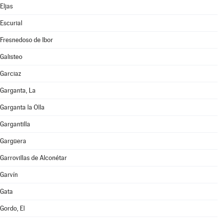
Eljas
Escurial
Fresnedoso de Ibor
Galisteo
Garciaz
Garganta, La
Garganta la Olla
Gargantilla
Gargüera
Garrovillas de Alconétar
Garvín
Gata
Gordo, El