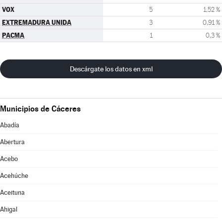
VOX
5
1,52 %
EXTREMADURA UNIDA
3
0,91 %
PACMA
1
0,3 %
Descárgate los datos en xml
Municipios de Cáceres
Abadía
Abertura
Acebo
Acehúche
Aceituna
Ahigal