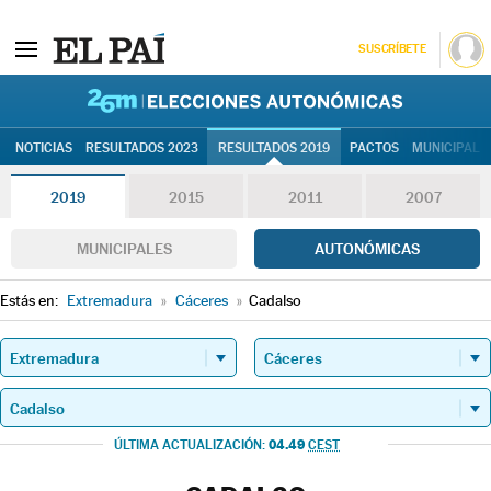
SUSCRÍBETE
26M | Elec
NOTICIAS
RESULTADOS 2023
RESULTADOS 2019
PACTOS
MUNICIPALE
2019
2015
2011
2007
MUNICIPALES
AUTONÓMICAS
Estás en:
Extremadura
»
Cáceres
»
Cadalso
04.49
ÚLTIMA ACTUALIZACIÓN:
CEST