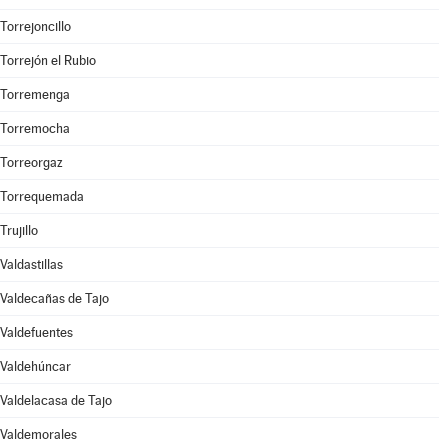
Torrejoncillo
Torrejón el Rubio
Torremenga
Torremocha
Torreorgaz
Torrequemada
Trujillo
Valdastillas
Valdecañas de Tajo
Valdefuentes
Valdehúncar
Valdelacasa de Tajo
Valdemorales