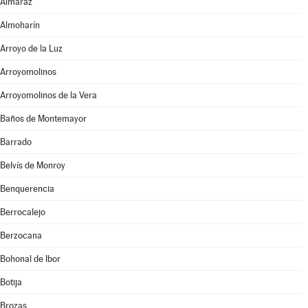
Almaraz
Almoharín
Arroyo de la Luz
Arroyomolinos
Arroyomolinos de la Vera
Baños de Montemayor
Barrado
Belvís de Monroy
Benquerencia
Berrocalejo
Berzocana
Bohonal de Ibor
Botija
Brozas