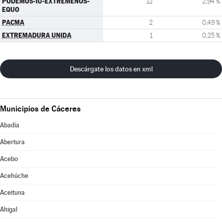
PODEMOS-IU-EXTREMEÑOS-
12
2,94 %
EQUO
PACMA
2
0,49 %
EXTREMADURA UNIDA
1
0,25 %
Descárgate los datos en xml
Municipios de Cáceres
Abadía
Abertura
Acebo
Acehúche
Aceituna
Ahigal