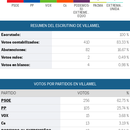
PSOE
PP
VOX
Cs
PODEMOS-
PACMA
EXTREMADURA
IU-
UNIDA
EXTREMEÑOS-
EQUO
RESUMEN DEL ESCRUTINIO DE VILLAMIEL
Escrutado:
100 %
Votos contabilizados:
410
83,33 %
Abstenciones:
82
16,67 %
Votos nulos:
2
0,49 %
Votos en blanco:
4
0,98 %
VOTOS POR PARTIDOS EN VILLAMIEL
PARTIDO
VOTOS
%
PSOE
256
62,75 %
PP
105
25,74 %
VOX
15
3,68 %
Cs
13
3,19 %