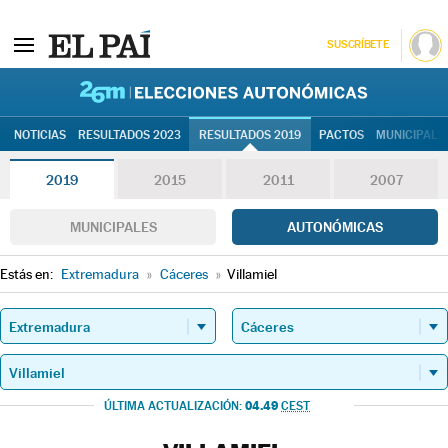
SUSCRÍBETE
26M | Elec
NOTICIAS
RESULTADOS 2023
RESULTADOS 2019
PACTOS
MUNICIPALE
2019
2015
2011
2007
MUNICIPALES
AUTONÓMICAS
Estás en:
Extremadura
»
Cáceres
»
Villamiel
04.49
ÚLTIMA ACTUALIZACIÓN:
CEST