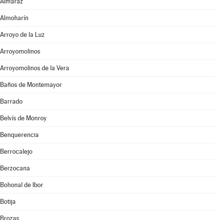
Almaraz
Almoharín
Arroyo de la Luz
Arroyomolinos
Arroyomolinos de la Vera
Baños de Montemayor
Barrado
Belvís de Monroy
Benquerencia
Berrocalejo
Berzocana
Bohonal de Ibor
Botija
Brozas