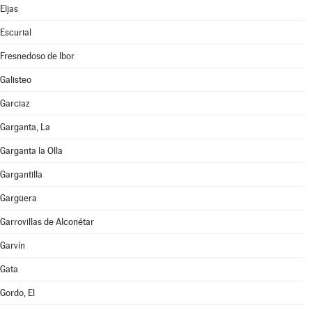
Eljas
Escurial
Fresnedoso de Ibor
Galisteo
Garciaz
Garganta, La
Garganta la Olla
Gargantilla
Gargüera
Garrovillas de Alconétar
Garvín
Gata
Gordo, El