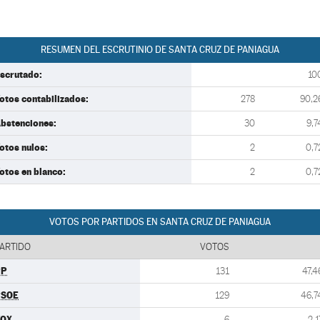
RESUMEN DEL ESCRUTINIO DE SANTA CRUZ DE PANIAGUA
scrutado:
10
otos contabilizados:
278
90,2
bstenciones:
30
9,7
otos nulos:
2
0,7
otos en blanco:
2
0,7
VOTOS POR PARTIDOS EN SANTA CRUZ DE PANIAGUA
ARTIDO
VOTOS
PP
131
47,4
PSOE
129
46,7
VOX
6
2,1