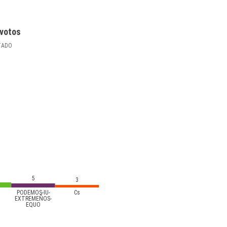
votos
TADO
5
3
PODEMOS-IU-
Cs
EXTREMEÑOS-
EQUO