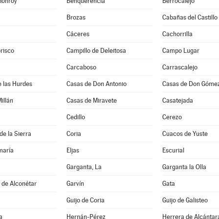
Monroy
Benquerencia
Berrocalejo
Brozas
Cabañas del Castillo
Cáceres
Cachorrilla
risco
Campillo de Deleitosa
Campo Lugar
Carcaboso
Carrascalejo
 las Hurdes
Casas de Don Antonio
Casas de Don Góme
illán
Casas de Miravete
Casatejada
Cedillo
Cerezo
de la Sierra
Coria
Cuacos de Yuste
maría
Eljas
Escurial
Garganta, La
Garganta la Olla
s de Alconétar
Garvín
Gata
Guijo de Coria
Guijo de Galisteo
a
Hernán-Pérez
Herrera de Alcántar