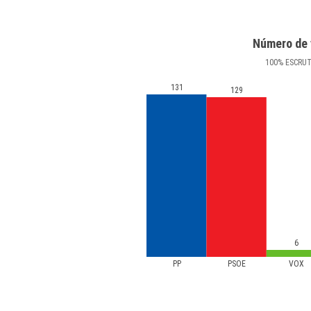
Número de 
100
%
ESCRU
131
129
6
PP
PSOE
VOX