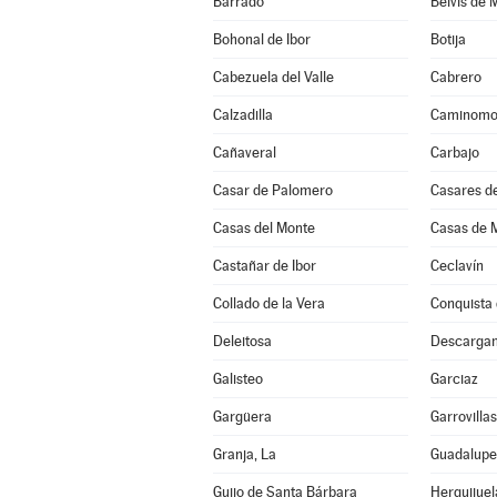
Barrado
Belvís de 
Bohonal de Ibor
Botija
Cabezuela del Valle
Cabrero
Calzadilla
Caminomo
Cañaveral
Carbajo
Casar de Palomero
Casares de
Casas del Monte
Casas de M
Castañar de Ibor
Ceclavín
Collado de la Vera
Conquista 
Deleitosa
Descarga
Galisteo
Garciaz
Gargüera
Garrovilla
Granja, La
Guadalupe
Guijo de Santa Bárbara
Herguijuel