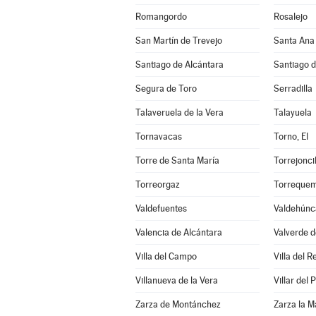
Romangordo
Rosalejo
San Martín de Trevejo
Santa Ana
Santiago de Alcántara
Santiago 
Segura de Toro
Serradilla
Talaveruela de la Vera
Talayuela
Tornavacas
Torno, El
Torre de Santa María
Torrejoncil
Torreorgaz
Torreque
Valdefuentes
Valdehúnc
Valencia de Alcántara
Valverde d
Villa del Campo
Villa del R
Villanueva de la Vera
Villar del
Zarza de Montánchez
Zarza la M