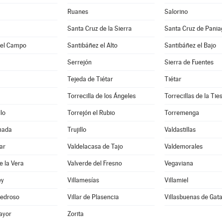
Ruanes
Salorino
Santa Cruz de la Sierra
Santa Cruz de Pani
del Campo
Santibáñez el Alto
Santibáñez el Bajo
Serrejón
Sierra de Fuentes
Tejeda de Tiétar
Tiétar
Torrecilla de los Ángeles
Torrecillas de la Tie
lo
Torrejón el Rubio
Torremenga
mada
Trujillo
Valdastillas
ar
Valdelacasa de Tajo
Valdemorales
e la Vera
Valverde del Fresno
Vegaviana
ey
Villamesías
Villamiel
 Pedroso
Villar de Plasencia
Villasbuenas de Gat
ayor
Zorita