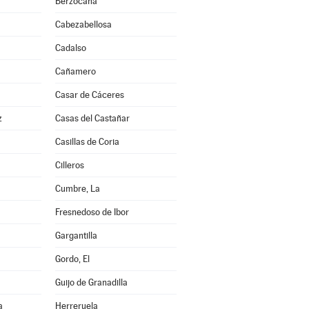
Berzocana
Cabezabellosa
Cadalso
Cañamero
Casar de Cáceres
z
Casas del Castañar
Casillas de Coria
Cilleros
Cumbre, La
Fresnedoso de Ibor
Gargantilla
Gordo, El
Guijo de Granadilla
a
Herreruela