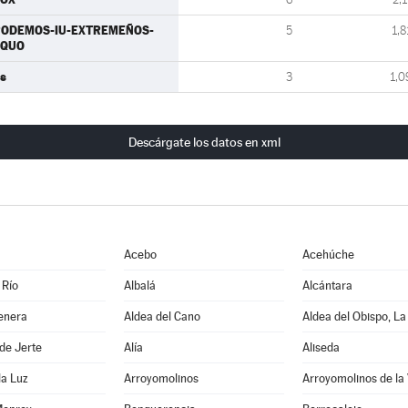
PODEMOS-IU-EXTREMEÑOS-
5
1,8
EQUO
s
3
1,0
Descárgate los datos en xml
Acebo
Acehúche
 Río
Albalá
Alcántara
enera
Aldea del Cano
Aldea del Obispo, La
de Jerte
Alía
Aliseda
la Luz
Arroyomolinos
Arroyomolinos de la