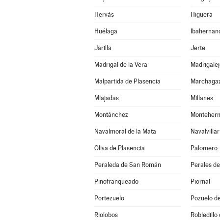
Hervás
Higuera
Huélaga
Ibahernan
Jarilla
Jerte
Madrigal de la Vera
Madrigalej
Malpartida de Plasencia
Marchaga
Miajadas
Millanes
Montánchez
Monteher
Navalmoral de la Mata
Navalvillar
Oliva de Plasencia
Palomero
Peraleda de San Román
Perales de
Pinofranqueado
Piornal
Portezuelo
Pozuelo d
Riolobos
Robledillo