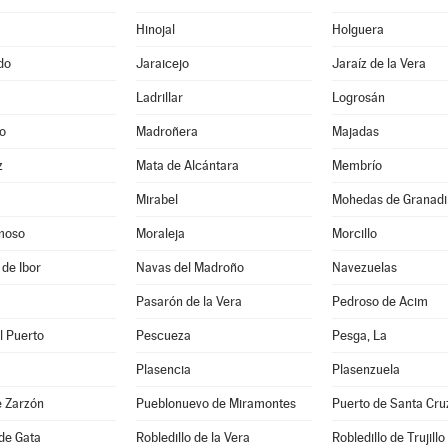
Hinojal
Holguera
do
Jaraicejo
Jaraíz de la Vera
Ladrillar
Logrosán
o
Madroñera
Majadas
z
Mata de Alcántara
Membrío
Mirabel
Mohedas de Granadil
moso
Moraleja
Morcillo
 de Ibor
Navas del Madroño
Navezuelas
Pasarón de la Vera
Pedroso de Acim
l Puerto
Pescueza
Pesga, La
Plasencia
Plasenzuela
e Zarzón
Pueblonuevo de Miramontes
Puerto de Santa Cru
 de Gata
Robledillo de la Vera
Robledillo de Trujillo