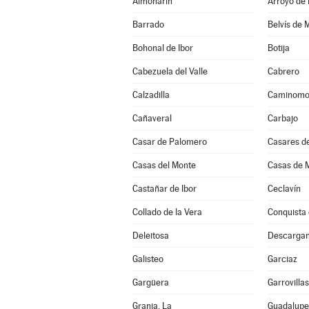
Almoharín
Arroyo de 
Barrado
Belvís de 
Bohonal de Ibor
Botija
Cabezuela del Valle
Cabrero
Calzadilla
Caminomo
Cañaveral
Carbajo
Casar de Palomero
Casares de
Casas del Monte
Casas de M
Castañar de Ibor
Ceclavín
Collado de la Vera
Conquista 
Deleitosa
Descarga
Galisteo
Garciaz
Gargüera
Garrovilla
Granja, La
Guadalupe