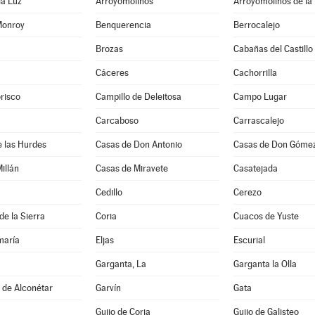
la Luz
Arroyomolinos
Arroyomolinos de la
Monroy
Benquerencia
Berrocalejo
Brozas
Cabañas del Castillo
Cáceres
Cachorrilla
risco
Campillo de Deleitosa
Campo Lugar
Carcaboso
Carrascalejo
 las Hurdes
Casas de Don Antonio
Casas de Don Góme
illán
Casas de Miravete
Casatejada
Cedillo
Cerezo
de la Sierra
Coria
Cuacos de Yuste
maría
Eljas
Escurial
Garganta, La
Garganta la Olla
s de Alconétar
Garvín
Gata
Guijo de Coria
Guijo de Galisteo