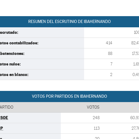
RESUMEN DEL ESCRUTINIO DE IBAHERNANDO
scrutado:
10
otos contabilizados:
414
82,4
bstenciones:
88
17,5
otos nulos:
7
1,6
otos en blanco:
2
0,4
VOTOS POR PARTIDOS EN IBAHERNANDO
ARTIDO
VOTOS
PSOE
248
60,9
PP
113
27,7
s
20
4,9