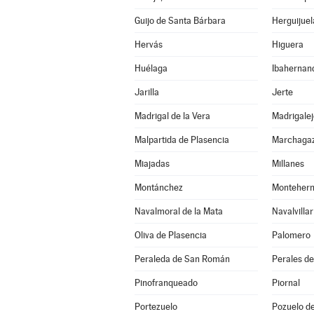
Guijo de Santa Bárbara
Herguijuel
Hervás
Higuera
Huélaga
Ibahernan
Jarilla
Jerte
Madrigal de la Vera
Madrigalej
Malpartida de Plasencia
Marchaga
Miajadas
Millanes
Montánchez
Monteher
Navalmoral de la Mata
Navalvillar
Oliva de Plasencia
Palomero
Peraleda de San Román
Perales de
Pinofranqueado
Piornal
Portezuelo
Pozuelo d