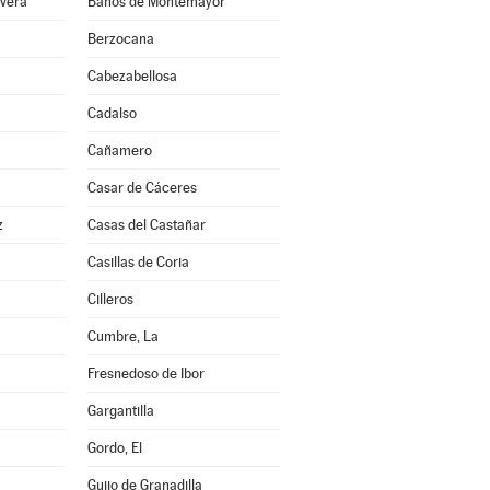
 Vera
Baños de Montemayor
Berzocana
Cabezabellosa
Cadalso
Cañamero
Casar de Cáceres
z
Casas del Castañar
Casillas de Coria
Cilleros
Cumbre, La
Fresnedoso de Ibor
Gargantilla
Gordo, El
Guijo de Granadilla