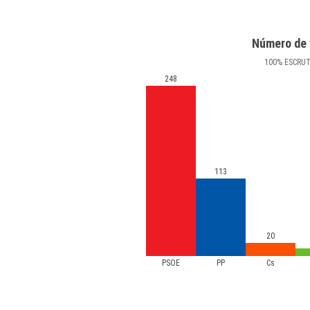
Número de 
100
%
ESCRU
248
113
20
PSOE
PP
Cs