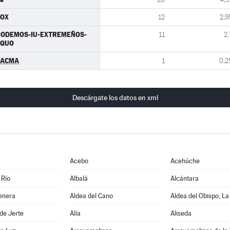
VOX
12
2,9
PODEMOS-IU-EXTREMEÑOS-
11
2,
EQUO
PACMA
1
0,2
Descárgate los datos en xml
Acebo
Acehúche
 Río
Albalá
Alcántara
enera
Aldea del Cano
Aldea del Obispo, La
de Jerte
Alía
Aliseda