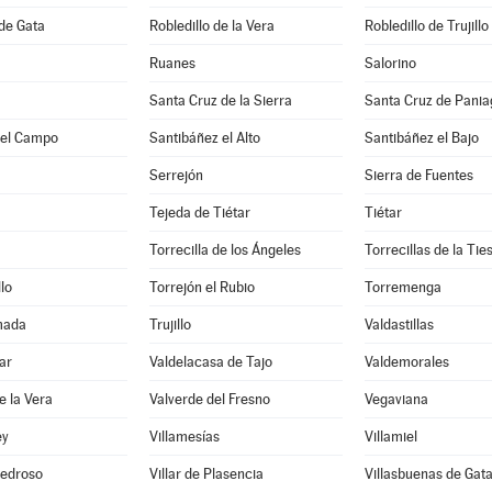
 de Gata
Robledillo de la Vera
Robledillo de Trujillo
Ruanes
Salorino
Santa Cruz de la Sierra
Santa Cruz de Pani
del Campo
Santibáñez el Alto
Santibáñez el Bajo
Serrejón
Sierra de Fuentes
Tejeda de Tiétar
Tiétar
Torrecilla de los Ángeles
Torrecillas de la Tie
lo
Torrejón el Rubio
Torremenga
mada
Trujillo
Valdastillas
ar
Valdelacasa de Tajo
Valdemorales
e la Vera
Valverde del Fresno
Vegaviana
ey
Villamesías
Villamiel
 Pedroso
Villar de Plasencia
Villasbuenas de Gat