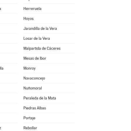
a
Herreruela
Hoyos
Jarandilla de la Vera
Losar de la Vera
Malpartida de Cáceres
Mesas de Ibor
la
Monroy
Navaconcejo
Nuñomoral
Peraleda de la Mata
Piedras Albas
Portaje
z
Rebollar