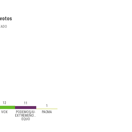
votos
TADO
12
11
1
VOX
PODEMOS-IU-
PACMA
EXTREMEÑOS-
EQUO