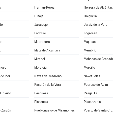
a
Hernán-Pérez
Herrera de Alcántar
Hinojal
Holguera
do
Jaraicejo
Jaraíz de la Vera
Ladrillar
Logrosán
o
Madroñera
Majadas
z
Mata de Alcántara
Membrío
Mirabel
Mohedas de Granadil
moso
Moraleja
Morcillo
 de Ibor
Navas del Madroño
Navezuelas
Pasarón de la Vera
Pedroso de Acim
l Puerto
Pescueza
Pesga, La
Plasencia
Plasenzuela
e Zarzón
Pueblonuevo de Miramontes
Puerto de Santa Cru