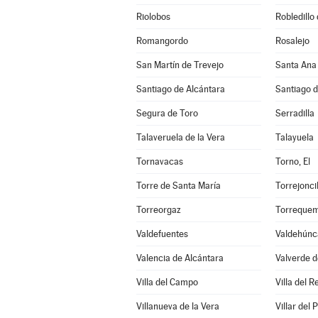
Riolobos
Robledillo
Romangordo
Rosalejo
San Martín de Trevejo
Santa Ana
Santiago de Alcántara
Santiago 
Segura de Toro
Serradilla
Talaveruela de la Vera
Talayuela
Tornavacas
Torno, El
Torre de Santa María
Torrejoncil
Torreorgaz
Torreque
Valdefuentes
Valdehúnc
Valencia de Alcántara
Valverde d
Villa del Campo
Villa del R
Villanueva de la Vera
Villar del