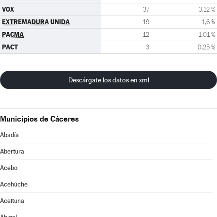
VOX
37
3,12 %
EXTREMADURA UNIDA
19
1,6 %
PACMA
12
1,01 %
PACT
3
0,25 %
Descárgate los datos en xml
Municipios de Cáceres
Abadía
Abertura
Acebo
Acehúche
Aceituna