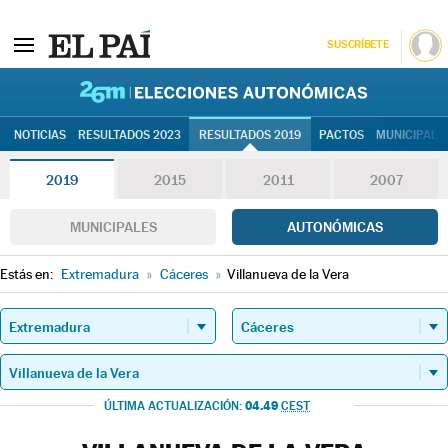
SUSCRÍBETE
26M | Elec
NOTICIAS
RESULTADOS 2023
RESULTADOS 2019
PACTOS
MUNICIPALE
2019
2015
2011
2007
MUNICIPALES
AUTONÓMICAS
Estás en:
Extremadura
»
Cáceres
»
Villanueva de la Vera
04.49
ÚLTIMA ACTUALIZACIÓN:
CEST