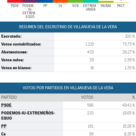
PSOE
PODEMOS-
PP
Cs
VOX
EXTREMADURA
PACMA
PACT
IU-
UNIDA
EXTREMEÑOS-
EQUO
RESUMEN DEL ESCRUTINIO DE VILLANUEVA DE LA VERA
Escrutado:
100 %
Votos contabilizados:
1.215
73,73 %
Abstenciones:
433
26,27 %
Votos nulos:
29
2,39 %
Votos en blanco:
16
1,35 %
VOTOS POR PARTIDOS EN VILLANUEVA DE LA VERA
PARTIDO
VOTOS
%
PSOE
586
49,41 %
PODEMOS-IU-EXTREMEÑOS-
233
19,65 %
EQUO
PP
181
15,26 %
Cs
99
8,35 %