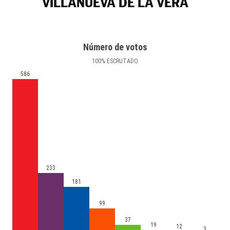
VILLANUEVA DE LA VERA
Número de votos
100
%
ESCRUTADO
586
233
181
99
37
19
12
3