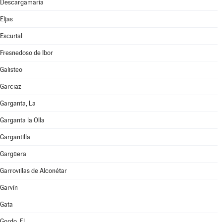
Descargamaría
Eljas
Escurial
Fresnedoso de Ibor
Galisteo
Garciaz
Garganta, La
Garganta la Olla
Gargantilla
Gargüera
Garrovillas de Alconétar
Garvín
Gata
Gordo, El