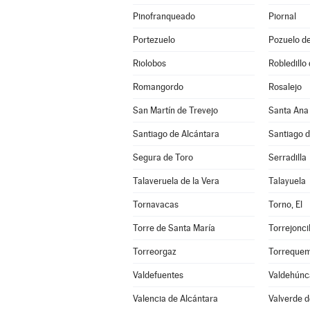
Pinofranqueado
Piornal
Portezuelo
Pozuelo d
Riolobos
Robledillo
Romangordo
Rosalejo
San Martín de Trevejo
Santa Ana
Santiago de Alcántara
Santiago 
Segura de Toro
Serradilla
Talaveruela de la Vera
Talayuela
Tornavacas
Torno, El
Torre de Santa María
Torrejoncil
Torreorgaz
Torreque
Valdefuentes
Valdehúnc
Valencia de Alcántara
Valverde d