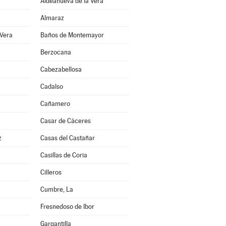
Aldeanueva de la Vera
Almaraz
 Vera
Baños de Montemayor
Berzocana
Cabezabellosa
Cadalso
Cañamero
Casar de Cáceres
z
Casas del Castañar
Casillas de Coria
Cilleros
Cumbre, La
Fresnedoso de Ibor
Gargantilla