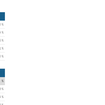
0 %
4 %
6 %
1 %
0 %
%
9 %
4 %
8 %