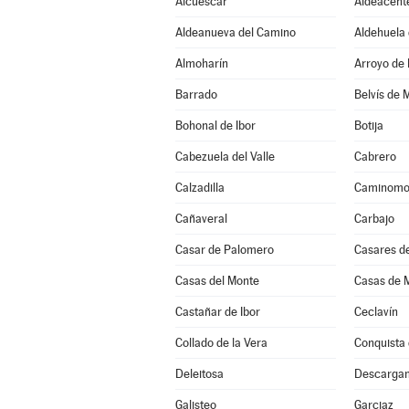
Alcuéscar
Aldeacent
Aldeanueva del Camino
Aldehuela 
Almoharín
Arroyo de 
Barrado
Belvís de 
Bohonal de Ibor
Botija
Cabezuela del Valle
Cabrero
Calzadilla
Caminomo
Cañaveral
Carbajo
Casar de Palomero
Casares de
Casas del Monte
Casas de M
Castañar de Ibor
Ceclavín
Collado de la Vera
Conquista 
Deleitosa
Descarga
Galisteo
Garciaz