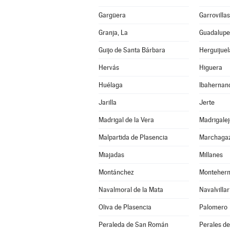
Gargüera
Garrovilla
Granja, La
Guadalupe
Guijo de Santa Bárbara
Herguijuel
Hervás
Higuera
Huélaga
Ibahernan
Jarilla
Jerte
Madrigal de la Vera
Madrigalej
Malpartida de Plasencia
Marchaga
Miajadas
Millanes
Montánchez
Monteher
Navalmoral de la Mata
Navalvillar
Oliva de Plasencia
Palomero
Peraleda de San Román
Perales de