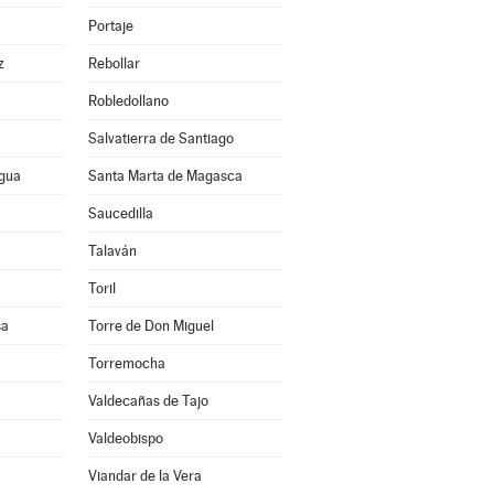
Portaje
z
Rebollar
Robledollano
Salvatierra de Santiago
agua
Santa Marta de Magasca
Saucedilla
Talaván
Toril
sa
Torre de Don Miguel
Torremocha
Valdecañas de Tajo
Valdeobispo
Viandar de la Vera