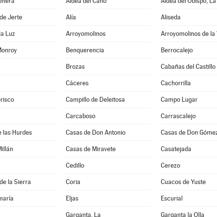
enera
Aldea del Cano
Aldea del Obispo, La
de Jerte
Alía
Aliseda
la Luz
Arroyomolinos
Arroyomolinos de la
Monroy
Benquerencia
Berrocalejo
Brozas
Cabañas del Castillo
Cáceres
Cachorrilla
risco
Campillo de Deleitosa
Campo Lugar
Carcaboso
Carrascalejo
 las Hurdes
Casas de Don Antonio
Casas de Don Góme
illán
Casas de Miravete
Casatejada
Cedillo
Cerezo
de la Sierra
Coria
Cuacos de Yuste
maría
Eljas
Escurial
Garganta, La
Garganta la Olla