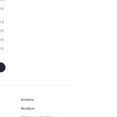
9 %
1 %
9 %
3 %
6 %
Aceituna
Alcollarín