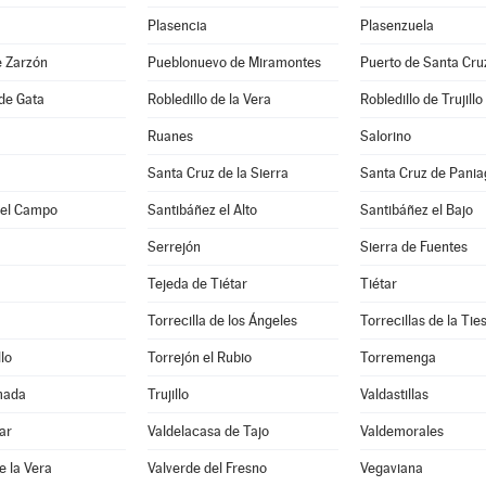
Plasencia
Plasenzuela
e Zarzón
Pueblonuevo de Miramontes
Puerto de Santa Cru
 de Gata
Robledillo de la Vera
Robledillo de Trujillo
Ruanes
Salorino
Santa Cruz de la Sierra
Santa Cruz de Pani
del Campo
Santibáñez el Alto
Santibáñez el Bajo
Serrejón
Sierra de Fuentes
Tejeda de Tiétar
Tiétar
Torrecilla de los Ángeles
Torrecillas de la Tie
lo
Torrejón el Rubio
Torremenga
mada
Trujillo
Valdastillas
ar
Valdelacasa de Tajo
Valdemorales
e la Vera
Valverde del Fresno
Vegaviana