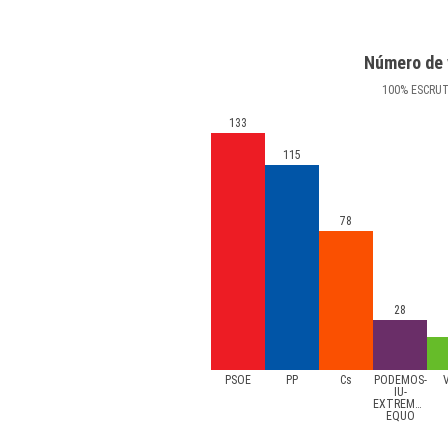
Número de 
100
%
ESCRU
133
115
78
28
PSOE
PP
Cs
PODEMOS-
IU-
EXTREMEÑOS-
EQUO