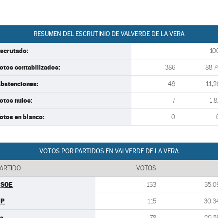
RESUMEN DEL ESCRUTINIO DE VALVERDE DE LA VERA
scrutado:
10
otos contabilizados:
386
88,7
bstenciones:
49
11,2
otos nulos:
7
1,8
otos en blanco:
0
VOTOS POR PARTIDOS EN VALVERDE DE LA VERA
ARTIDO
VOTOS
PSOE
133
35,0
PP
115
30,3
s
78
20,5