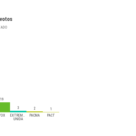
votos
TADO
19
3
2
1
VOX
EXTREMADURA
PACMA
PACT
UNIDA