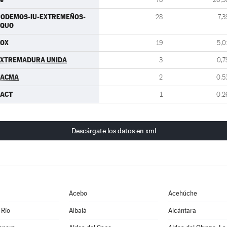
PODEMOS-IU-EXTREMEÑOS-
28
7,3
EQUO
VOX
19
5,0
EXTREMADURA UNIDA
3
0,7
PACMA
2
0,5
PACT
1
0,2
Descárgate los datos en xml
Acebo
Acehúche
 Río
Albalá
Alcántara