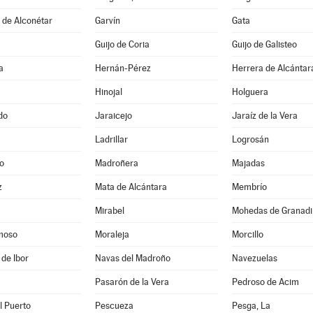
s de Alconétar
Garvín
Gata
Guijo de Coria
Guijo de Galisteo
a
Hernán-Pérez
Herrera de Alcántar
Hinojal
Holguera
do
Jaraicejo
Jaraíz de la Vera
Ladrillar
Logrosán
o
Madroñera
Majadas
z
Mata de Alcántara
Membrío
Mirabel
Mohedas de Granadil
moso
Moraleja
Morcillo
 de Ibor
Navas del Madroño
Navezuelas
Pasarón de la Vera
Pedroso de Acim
l Puerto
Pescueza
Pesga, La