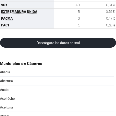
VOX
40
6,31 %
EXTREMADURA UNIDA
5
0,79 %
PACMA
3
0,47 %
PACT
1
0,16 %
Descárgate los datos en xml
Municipios de Cáceres
Abadía
Abertura
Acebo
Acehúche
Aceituna