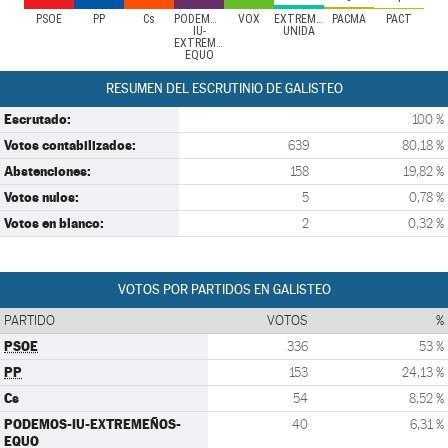
PSOE
PP
Cs
PODEMOS-
VOX
EXTREMADURA
PACMA
PACT
IU-
UNIDA
EXTREMEÑOS-
EQUO
RESUMEN DEL ESCRUTINIO DE GALISTEO
Escrutado:
100 %
Votos contabilizados:
639
80,18 %
Abstenciones:
158
19,82 %
Votos nulos:
5
0,78 %
Votos en blanco:
2
0,32 %
VOTOS POR PARTIDOS EN GALISTEO
PARTIDO
VOTOS
%
PSOE
336
53 %
PP
153
24,13 %
Cs
54
8,52 %
PODEMOS-IU-EXTREMEÑOS-
40
6,31 %
EQUO