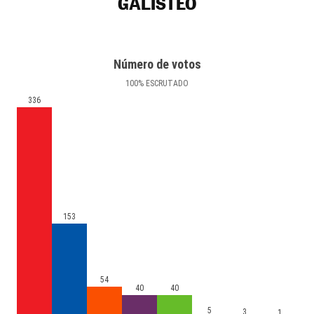
GALISTEO
Número de votos
100
%
ESCRUTADO
336
153
54
40
40
5
3
1