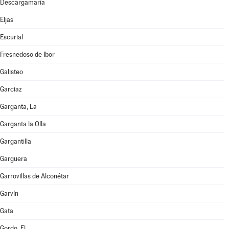
Descargamaría
Eljas
Escurial
Fresnedoso de Ibor
Galisteo
Garciaz
Garganta, La
Garganta la Olla
Gargantilla
Gargüera
Garrovillas de Alconétar
Garvín
Gata
Gordo, El