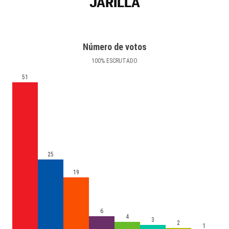
JARILLA
Número de votos
100
%
ESCRUTADO
51
25
19
6
4
3
2
1