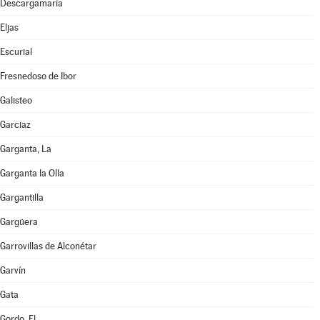
Descargamaría
Eljas
Escurial
Fresnedoso de Ibor
Galisteo
Garciaz
Garganta, La
Garganta la Olla
Gargantilla
Gargüera
Garrovillas de Alconétar
Garvín
Gata
Gordo, El