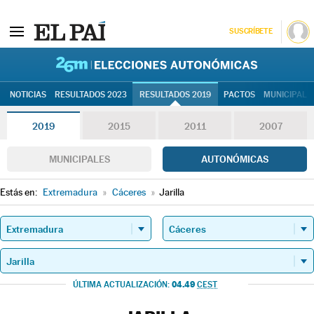
SUSCRÍBETE
26M | Elec
NOTICIAS
RESULTADOS 2023
RESULTADOS 2019
PACTOS
MUNICIPALE
2019
2015
2011
2007
MUNICIPALES
AUTONÓMICAS
Estás en:
Extremadura
»
Cáceres
»
Jarilla
04.49
ÚLTIMA ACTUALIZACIÓN:
CEST