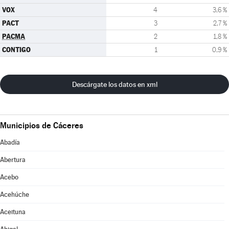
VOX
4
3,6 %
PACT
3
2,7 %
PACMA
2
1,8 %
CONTIGO
1
0,9 %
Descárgate los datos en xml
Municipios de Cáceres
Abadía
Abertura
Acebo
Acehúche
Aceituna