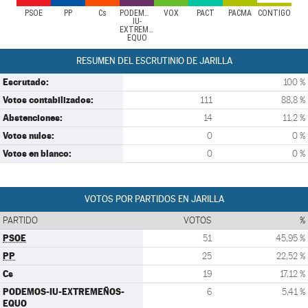
PSOE
PP
Cs
PODEMOS-
VOX
PACT
PACMA
CONTIGO
IU-
EXTREMEÑOS-
EQUO
RESUMEN DEL ESCRUTINIO DE JARILLA
Escrutado:
100 %
Votos contabilizados:
111
88,8 %
Abstenciones:
14
11,2 %
Votos nulos:
0
0 %
Votos en blanco:
0
0 %
VOTOS POR PARTIDOS EN JARILLA
PARTIDO
VOTOS
%
PSOE
51
45,95 %
PP
25
22,52 %
Cs
19
17,12 %
PODEMOS-IU-EXTREMEÑOS-
6
5,41 %
EQUO