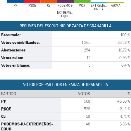
PP
PSOE
Cs
PODEMOS-
VOX
EXTREMADURA
PACMA
IU-
UNIDA
EXTREMEÑOS-
EQUO
RESUMEN DEL ESCRUTINIO DE ZARZA DE GRANADILLA
Escrutado:
100 %
Votos contabilizados:
1.265
83,28 %
Abstenciones:
254
16,72 %
Votos nulos:
12
0,95 %
Votos en blanco:
5
0,4 %
VOTOS POR PARTIDOS EN ZARZA DE GRANADILLA
PARTIDO
VOTOS
%
PP
568
45,33 %
PSOE
528
42,14 %
Cs
59
4,71 %
PODEMOS-IU-EXTREMEÑOS-
48
3,83 %
EQUO