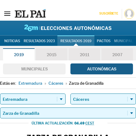
SUSCRÍBETE
26M | Elec
NOTICIAS
RESULTADOS 2023
RESULTADOS 2019
PACTOS
MUNICIPALE
2019
2015
2011
2007
MUNICIPALES
AUTONÓMICAS
Estás en:
Extremadura
»
Cáceres
»
Zarza de Granadilla
04.49
ÚLTIMA ACTUALIZACIÓN:
CEST