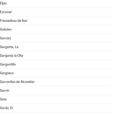
Eljas
Escurial
Fresnedoso de Ibor
Galisteo
Garciaz
Garganta, La
Garganta la Olla
Gargantilla
Gargüera
Garrovillas de Alconétar
Garvín
Gata
Gordo, El