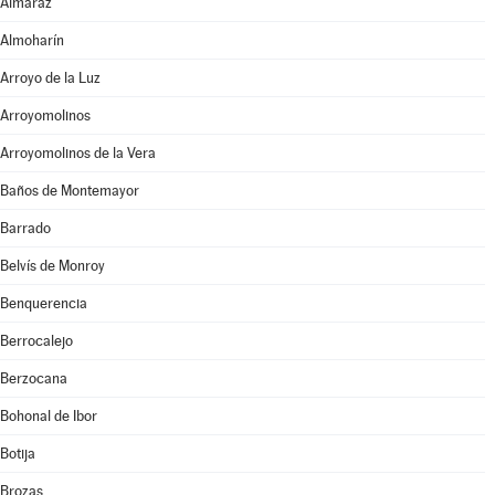
Almaraz
Almoharín
Arroyo de la Luz
Arroyomolinos
Arroyomolinos de la Vera
Baños de Montemayor
Barrado
Belvís de Monroy
Benquerencia
Berrocalejo
Berzocana
Bohonal de Ibor
Botija
Brozas