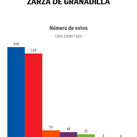
ZARZA DE GRANADILLA
Número de votos
100
%
ESCRUTADO
568
528
59
48
35
6
4