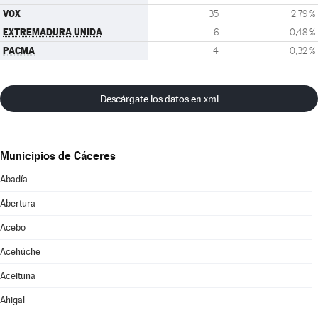
VOX
35
2,79 %
EXTREMADURA UNIDA
6
0,48 %
PACMA
4
0,32 %
Descárgate los datos en xml
Municipios de Cáceres
Abadía
Abertura
Acebo
Acehúche
Aceituna
Ahigal