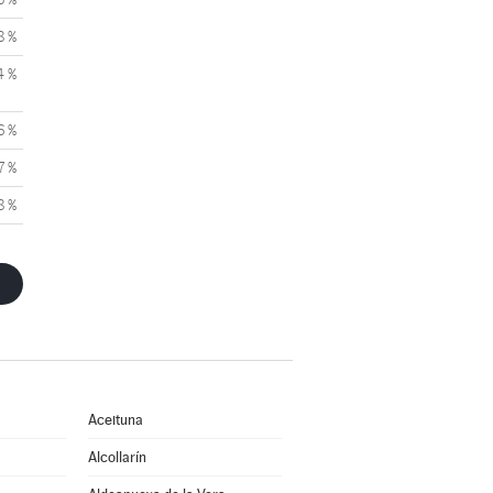
8 %
4 %
6 %
7 %
8 %
Aceituna
Alcollarín