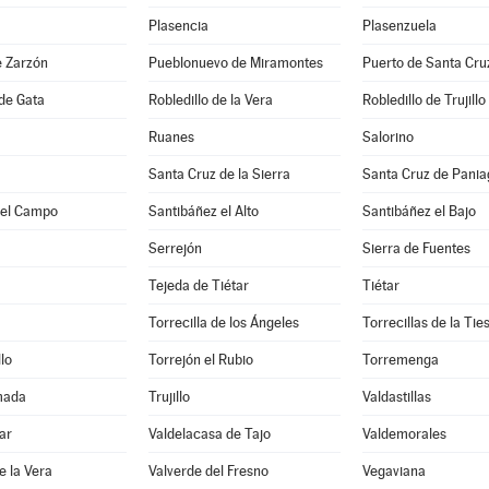
Plasencia
Plasenzuela
e Zarzón
Pueblonuevo de Miramontes
Puerto de Santa Cru
 de Gata
Robledillo de la Vera
Robledillo de Trujillo
Ruanes
Salorino
Santa Cruz de la Sierra
Santa Cruz de Pani
del Campo
Santibáñez el Alto
Santibáñez el Bajo
Serrejón
Sierra de Fuentes
Tejeda de Tiétar
Tiétar
Torrecilla de los Ángeles
Torrecillas de la Tie
lo
Torrejón el Rubio
Torremenga
mada
Trujillo
Valdastillas
ar
Valdelacasa de Tajo
Valdemorales
e la Vera
Valverde del Fresno
Vegaviana