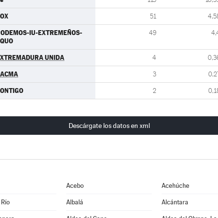
VOX
51
4,5
PODEMOS-IU-EXTREMEÑOS-
49
4,
EQUO
EXTREMADURA UNIDA
4
0,3
PACMA
3
0,2
ONTIGO
2
0,1
Descárgate los datos en xml
Acebo
Acehúche
 Río
Albalá
Alcántara