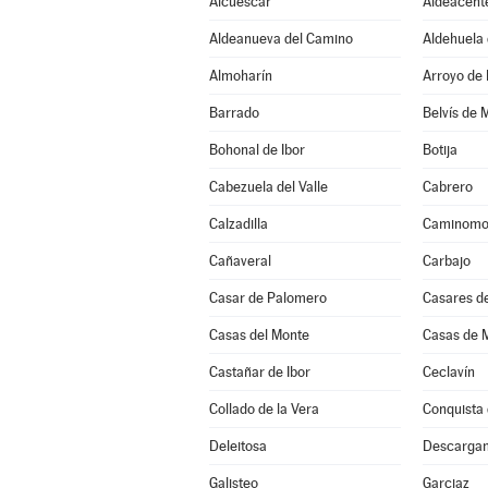
Alcuéscar
Aldeacent
Aldeanueva del Camino
Aldehuela 
Almoharín
Arroyo de 
Barrado
Belvís de 
Bohonal de Ibor
Botija
Cabezuela del Valle
Cabrero
Calzadilla
Caminomo
Cañaveral
Carbajo
Casar de Palomero
Casares de
Casas del Monte
Casas de M
Castañar de Ibor
Ceclavín
Collado de la Vera
Conquista 
Deleitosa
Descarga
Galisteo
Garciaz