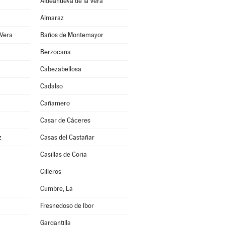
Aldeanueva de la Vera
Almaraz
 Vera
Baños de Montemayor
Berzocana
Cabezabellosa
Cadalso
Cañamero
Casar de Cáceres
z
Casas del Castañar
Casillas de Coria
Cilleros
Cumbre, La
Fresnedoso de Ibor
Gargantilla