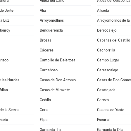
enera
Aldea del Cano
Aldea del Obispo, La
de Jerte
Alía
Aliseda
la Luz
Arroyomolinos
Arroyomolinos de la
Monroy
Benquerencia
Berrocalejo
Brozas
Cabañas del Castillo
Cáceres
Cachorrilla
risco
Campillo de Deleitosa
Campo Lugar
Carcaboso
Carrascalejo
 las Hurdes
Casas de Don Antonio
Casas de Don Góme
illán
Casas de Miravete
Casatejada
Cedillo
Cerezo
de la Sierra
Coria
Cuacos de Yuste
maría
Eljas
Escurial
Garganta, La
Garganta la Olla