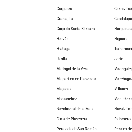
Gargüera
Garrovilla
Granja, La
Guadalupe
Guijo de Santa Bárbara
Herguijuel
Hervás
Higuera
Huélaga
Ibahernan
Jarilla
Jerte
Madrigal de la Vera
Madrigalej
Malpartida de Plasencia
Marchaga
Miajadas
Millanes
Montánchez
Monteher
Navalmoral de la Mata
Navalvillar
Oliva de Plasencia
Palomero
Peraleda de San Román
Perales de