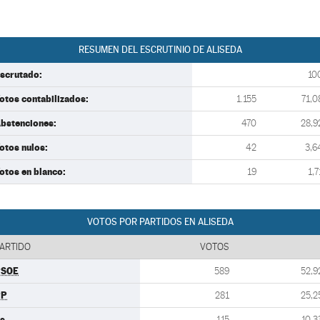
RESUMEN DEL ESCRUTINIO DE ALISEDA
scrutado:
10
otos contabilizados:
1.155
71,0
bstenciones:
470
28,9
otos nulos:
42
3,6
otos en blanco:
19
1,7
VOTOS POR PARTIDOS EN ALISEDA
ARTIDO
VOTOS
PSOE
589
52,9
PP
281
25,2
s
115
10,3