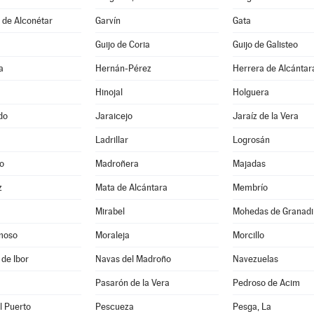
s de Alconétar
Garvín
Gata
Guijo de Coria
Guijo de Galisteo
a
Hernán-Pérez
Herrera de Alcántar
Hinojal
Holguera
do
Jaraicejo
Jaraíz de la Vera
Ladrillar
Logrosán
o
Madroñera
Majadas
z
Mata de Alcántara
Membrío
Mirabel
Mohedas de Granadil
moso
Moraleja
Morcillo
 de Ibor
Navas del Madroño
Navezuelas
Pasarón de la Vera
Pedroso de Acim
l Puerto
Pescueza
Pesga, La