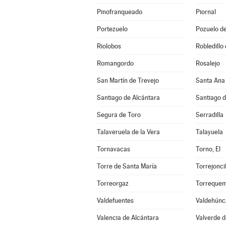
Pinofranqueado
Piornal
Portezuelo
Pozuelo d
Riolobos
Robledillo
Romangordo
Rosalejo
San Martín de Trevejo
Santa Ana
Santiago de Alcántara
Santiago 
Segura de Toro
Serradilla
Talaveruela de la Vera
Talayuela
Tornavacas
Torno, El
Torre de Santa María
Torrejoncil
Torreorgaz
Torreque
Valdefuentes
Valdehúnc
Valencia de Alcántara
Valverde d