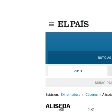
NOTICIAS
2019
MUNICIPA
Estás en:
Extremadura
»
Cáceres
»
Alised
ALISEDA
589
281