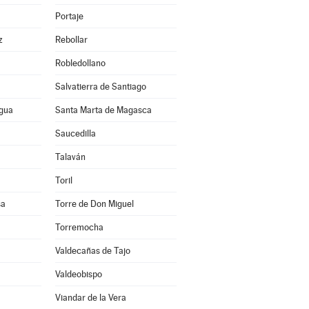
Portaje
z
Rebollar
Robledollano
Salvatierra de Santiago
agua
Santa Marta de Magasca
Saucedilla
Talaván
Toril
sa
Torre de Don Miguel
Torremocha
Valdecañas de Tajo
Valdeobispo
Viandar de la Vera