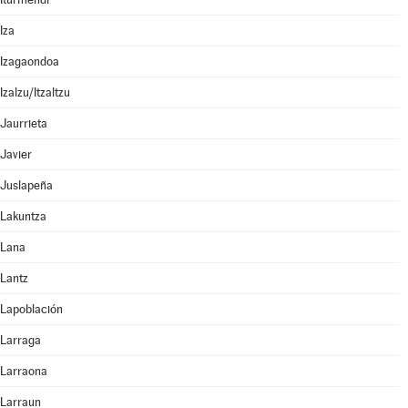
Iza
Izagaondoa
Izalzu/Itzaltzu
Jaurrieta
Javier
Juslapeña
Lakuntza
Lana
Lantz
Lapoblación
Larraga
Larraona
Larraun