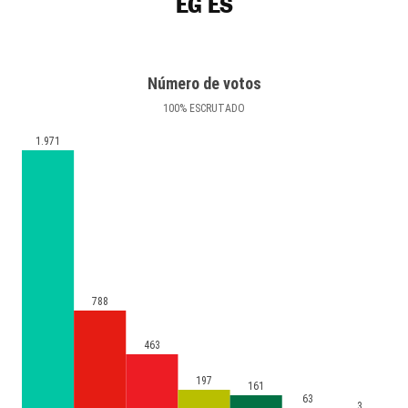
EG ÉS
Número de votos
100
%
ESCRUTADO
1.971
788
463
197
161
63
3