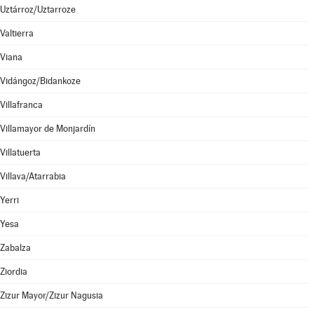
Uztárroz/Uztarroze
Valtierra
Viana
Vidángoz/Bidankoze
Villafranca
Villamayor de Monjardín
Villatuerta
Villava/Atarrabia
Yerri
Yesa
Zabalza
Ziordia
Zizur Mayor/Zizur Nagusia