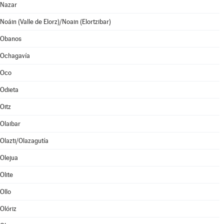
Nazar
Noáin (Valle de Elorz)/Noain (Elortzibar)
Obanos
Ochagavía
Oco
Odieta
Oitz
Olaibar
Olazti/Olazagutía
Olejua
Olite
Ollo
Olóriz