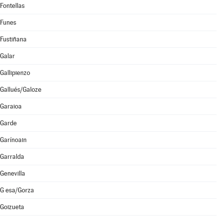
Fontellas
Funes
Fustiñana
Galar
Gallipienzo
Gallués/Galoze
Garaioa
Garde
Garínoain
Garralda
Genevilla
G esa/Gorza
Goizueta