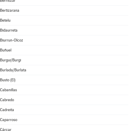
Berriozar
Bertizarana
Betelu
Bidaurreta
Biurrun-Olcoz
Buñuel
Burgui/Burgi
Burlada/Burlata
Busto (El)
Cabanillas
Cabredo
Cadreita
Caparroso
Cárcar