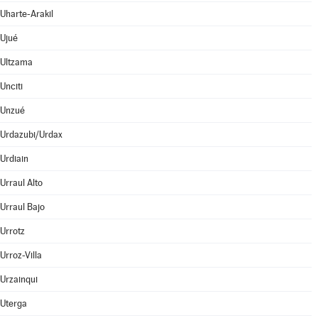
Uharte-Arakil
Ujué
Ultzama
Unciti
Unzué
Urdazubi/Urdax
Urdiain
Urraul Alto
Urraul Bajo
Urrotz
Urroz-Villa
Urzainqui
Uterga