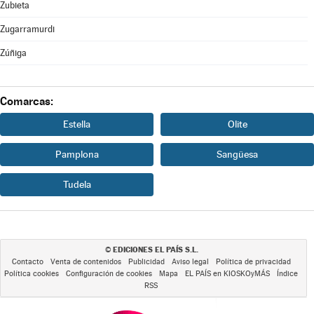
Zubieta
Zugarramurdi
Zúñiga
Comarcas:
Estella
Olite
Pamplona
Sangüesa
Tudela
EDICIONES EL PAÍS S.L.
©
Contacto
Venta de contenidos
Publicidad
Aviso legal
Política de privacidad
Política cookies
Configuración de cookies
Mapa
EL PAÍS en KIOSKOyMÁS
Índice
RSS