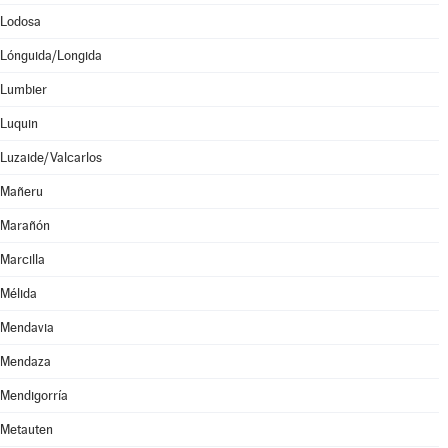
Lodosa
Lónguida/Longida
Lumbier
Luquin
Luzaide/Valcarlos
Mañeru
Marañón
Marcilla
Mélida
Mendavia
Mendaza
Mendigorría
Metauten