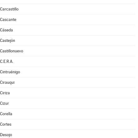
Carcastillo
Cascante
Cáseda
Castejón
Castillonuevo
C.E.R.A.
Cintruénigo
Cirauqui
Ciriza
Cizur
Corella
Cortes
Desojo