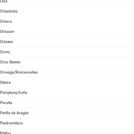
Olza
Orbaitzeta
Orbara
Orísoain
Orkoien
Oronz
Oroz-Betelu
Orreaga/Roncesvalles
Oteiza
Pamplona/Iruña
Peralta
Petilla de Aragón
Piedramillera
Pitillas