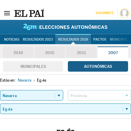
SUSCRÍBETE
26M | Elec
NOTICIAS
RESULTADOS 2023
RESULTADOS 2019
PACTOS
MUNICIPALE
2019
2015
2011
2007
MUNICIPALES
AUTONÓMICAS
Estás en:
Navarra
»
Eg és