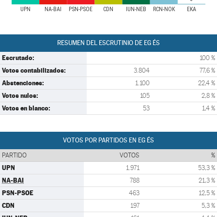
UPN
NA-BAI
PSN-PSOE
CDN
IUN-NEB
RCN-NOK
EKA
RESUMEN DEL ESCRUTINIO DE EG ÉS
Escrutado:
100 %
Votos contabilizados:
3.804
77,6 %
Abstenciones:
1.100
22,4 %
Votos nulos:
105
2,8 %
Votos en blanco:
53
1,4 %
VOTOS POR PARTIDOS EN EG ÉS
PARTIDO
VOTOS
%
UPN
1.971
53,3 %
NA-BAI
788
21,3 %
PSN-PSOE
463
12,5 %
CDN
197
5,3 %