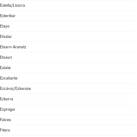
Estella/Lizarra
Esteribar
Etayo
Etxalar
Etxarri-Aranatz
Etxauri
Eulate
Ezcabarte
Ezcároz/Ezkaroze
Ezkurra
Ezprogui
Falces
Fitero