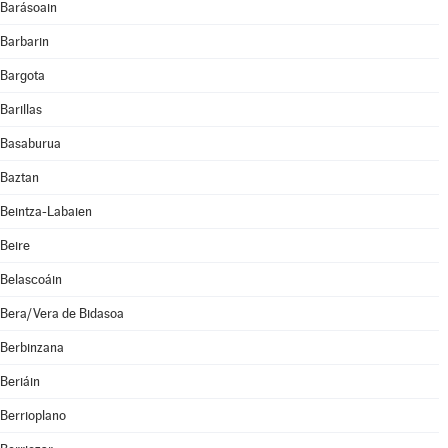
Barásoain
Barbarin
Bargota
Barillas
Basaburua
Baztan
Beintza-Labaien
Beire
Belascoáin
Bera/Vera de Bidasoa
Berbinzana
Beriáin
Berrioplano