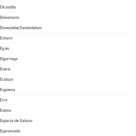
Dicastillo
Donamaria
Doneztebe/Santesteban
Echarri
Eg és
Elgorriaga
Enériz
Eratsun
Ergoiena
Erro
Eslava
Esparza de Salazar
Espronceda