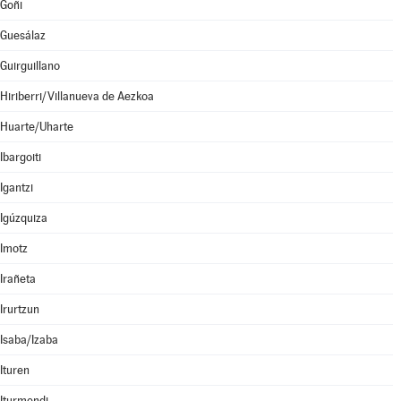
Goñi
Guesálaz
Guirguillano
Hiriberri/Villanueva de Aezkoa
Huarte/Uharte
Ibargoiti
Igantzi
Igúzquiza
Imotz
Irañeta
Irurtzun
Isaba/Izaba
Ituren
Iturmendi