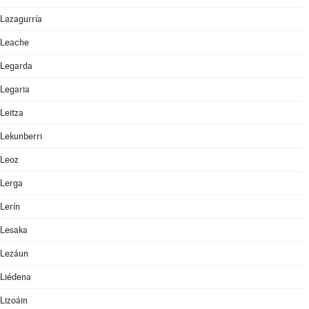
Lazagurría
Leache
Legarda
Legaria
Leitza
Lekunberri
Leoz
Lerga
Lerín
Lesaka
Lezáun
Liédena
Lizoáin