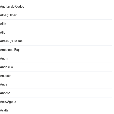
Aguilar de Codés
Aibar/Oibar
Allín
Allo
Altsasu/Alsasua
Améscoa Baja
Ancín
Andosilla
Ansoáin
Anue
Añorbe
Aoiz/Agoitz
Araitz