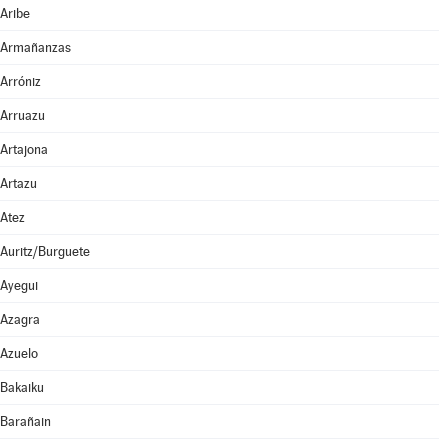
Aribe
Armañanzas
Arróniz
Arruazu
Artajona
Artazu
Atez
Auritz/Burguete
Ayegui
Azagra
Azuelo
Bakaiku
Barañain