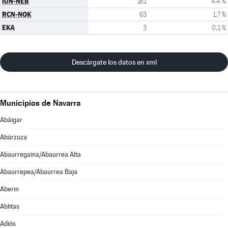
IUN-NEB
161
4,4 %
RCN-NOK
63
1,7 %
EKA
3
0,1 %
Descárgate los datos en xml
Municipios de Navarra
Abáigar
Abárzuza
Abaurregaina/Abaurrea Alta
Abaurrepea/Abaurrea Baja
Aberin
Ablitas
Adiós