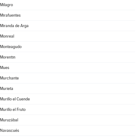
Milagro
Mirafuentes
Miranda de Arga
Monreal
Monteagudo
Morentin
Mues
Murchante
Murieta
Murillo el Cuende
Murillo el Fruto
Muruzábal
Navascués