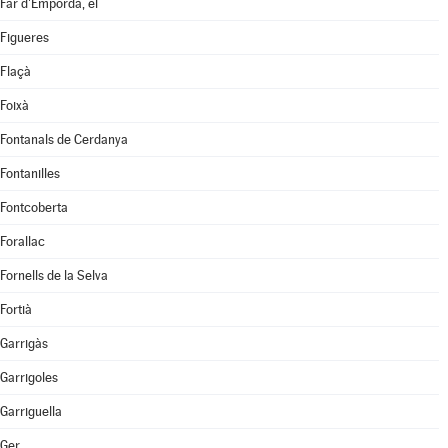
Far d'Empordà, el
Figueres
Flaçà
Foixà
Fontanals de Cerdanya
Fontanilles
Fontcoberta
Forallac
Fornells de la Selva
Fortià
Garrigàs
Garrigoles
Garriguella
Ger