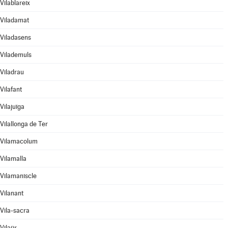
Vilablareix
Viladamat
Viladasens
Vilademuls
Viladrau
Vilafant
Vilajuïga
Vilallonga de Ter
Vilamacolum
Vilamalla
Vilamaniscle
Vilanant
Vila-sacra
Vilaür