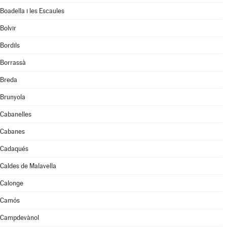
Boadella i les Escaules
Bolvir
Bordils
Borrassà
Breda
Brunyola
Cabanelles
Cabanes
Cadaqués
Caldes de Malavella
Calonge
Camós
Campdevànol