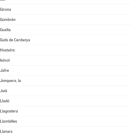
Girona
Gombrèn
Gualta
Guils de Cerdanya
Hostalric
Isòvol
Jafre
Jonquera, la
Juià
Lladó
Llagostera
Llambilles
Llanars