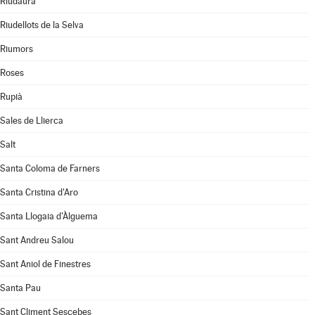
Riudaura
Riudellots de la Selva
Riumors
Roses
Rupià
Sales de Llierca
Salt
Santa Coloma de Farners
Santa Cristina d'Aro
Santa Llogaia d'Àlguema
Sant Andreu Salou
Sant Aniol de Finestres
Santa Pau
Sant Climent Sescebes