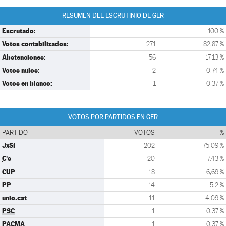
RESUMEN DEL ESCRUTINIO DE GER
Escrutado:
100 %
Votos contabilizados:
271
82,87 %
Abstenciones:
56
17,13 %
Votos nulos:
2
0,74 %
Votos en blanco:
1
0,37 %
VOTOS POR PARTIDOS EN GER
PARTIDO
VOTOS
%
JxSí
202
75,09 %
C's
20
7,43 %
CUP
18
6,69 %
PP
14
5,2 %
unio.cat
11
4,09 %
PSC
1
0,37 %
PACMA
1
0,37 %