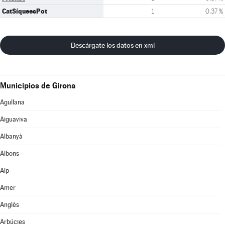
CatSíqueesPot
1
0,37 %
Descárgate los datos en xml
Municipios de Girona
Agullana
Aiguaviva
Albanyà
Albons
Alp
Amer
Anglès
Arbúcies