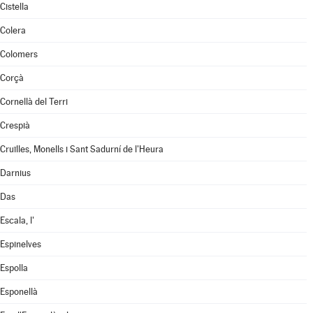
Cistella
Colera
Colomers
Corçà
Cornellà del Terri
Crespià
Cruïlles, Monells i Sant Sadurní de l'Heura
Darnius
Das
Escala, l'
Espinelves
Espolla
Esponellà