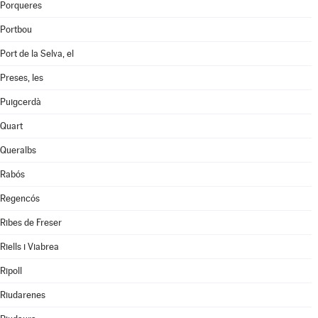
Porqueres
Portbou
Port de la Selva, el
Preses, les
Puigcerdà
Quart
Queralbs
Rabós
Regencós
Ribes de Freser
Riells i Viabrea
Ripoll
Riudarenes