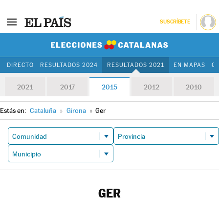
SUSCRÍBETE
Elecciones Cat
DIRECTO
RESULTADOS 2024
RESULTADOS 2021
EN MAPAS
C
2021
2017
2015
2012
2010
Estás en:
Cataluña
»
Girona
»
Ger
GER