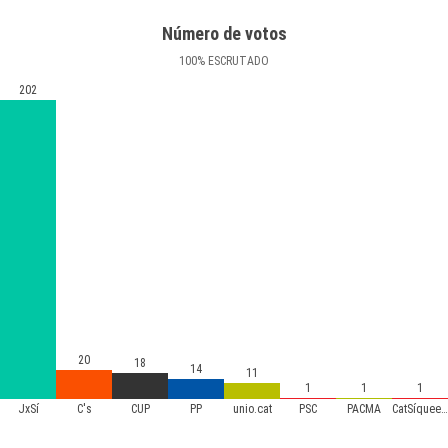
Número de votos
100
%
ESCRUTADO
202
20
18
14
11
1
1
1
JxSí
C's
CUP
PP
unio.cat
PSC
PACMA
CatSíqueesPot