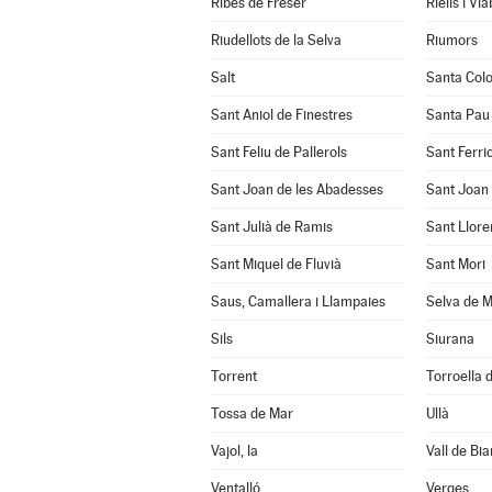
Ribes de Freser
Riells i Vi
Riudellots de la Selva
Riumors
Salt
Santa Col
Sant Aniol de Finestres
Santa Pau
Sant Feliu de Pallerols
Sant Ferrio
Sant Joan de les Abadesses
Sant Joan 
Sant Julià de Ramis
Sant Llore
Sant Miquel de Fluvià
Sant Mori
Saus, Camallera i Llampaies
Selva de M
Sils
Siurana
Torrent
Torroella d
Tossa de Mar
Ullà
Vajol, la
Vall de Bia
Ventalló
Verges