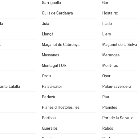
Garriguella
Ger
Guils de Cerdanya
Hostalric
la
Juià
Lladó
Llançà
Llers
s
Maçanet de Cabrenys
Maçanet de la Selva
Massanes
Meranges
Montagut i Oix
Mont-ras
Ordis
Osor
anta Eulàlia
Palau-sator
Palau-saverdera
Parlavà
Pau
Planes d'Hostoles, les
Planoles
Portbou
Port de la Selva, el
Queralbs
Rabós