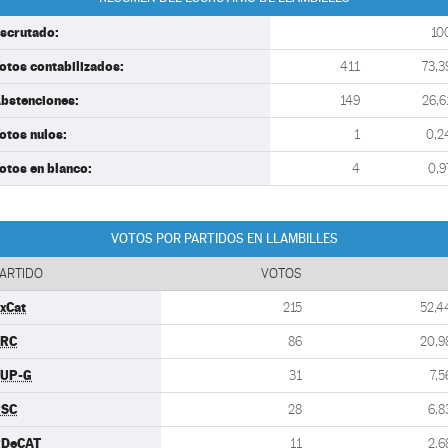
scrutado:
10
otos contabilizados:
411
73,3
bstenciones:
149
26,6
otos nulos:
1
0,2
otos en blanco:
4
0,9
VOTOS POR PARTIDOS EN LLAMBILLES
ARTIDO
VOTOS
xCat
215
52,4
ERC
86
20,9
UP-G
31
7,5
PSC
28
6,8
PDeCAT
11
2,6