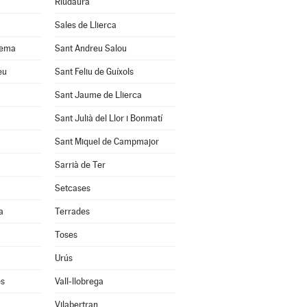
Riudaura
Sales de Llierca
uema
Sant Andreu Salou
eu
Sant Feliu de Guíxols
Sant Jaume de Llierca
Sant Julià del Llor i Bonmatí
Sant Miquel de Campmajor
Sarrià de Ter
Setcases
a
Terrades
Toses
Urús
ès
Vall-llobrega
Vilabertran