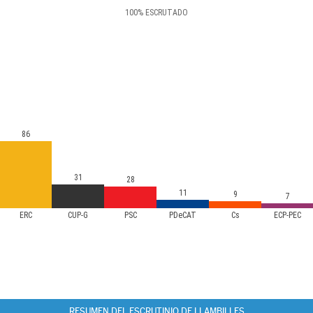
100
%
ESCRUTADO
86
31
28
11
9
7
ERC
CUP-G
PSC
PDeCAT
Cs
ECP-PEC
RESUMEN DEL ESCRUTINIO DE LLAMBILLES