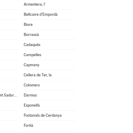
Armentera, l'
Bellcaire d'Empordà
Biure
Borrassà
Cadaqués
Campelles
Capmany
Cellera de Ter, la
Colomers
Cruïlles, Monells i Sant Sadurní de l'Heura
Darnius
Esponellà
Fontanals de Cerdanya
Fortià