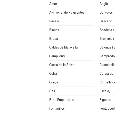
Amer
Anglès
Avinyonet de Puigventós
Banyoles
Besalú
Bescanó
Blanes
Boadella i
Breda
Brunyola i
Caldes de Malavella
Calonge i 
Campllong
Camprodo
Cassà de la Selva
Castellfoll
Celrà
Cervià de 
Corçà
Cornellà de
Das
Escala, l'
Far d'Empordà, el
Figueres
Fontanilles
Fontcober