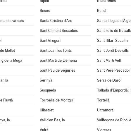
abrea
Ripoll
Riudarenes
Roses
Rupià
oma de Farners
Santa Cristina d'Aro
Santa Llogaia d'Àlg
Sant Climent Sescebes
Sant Feliu de Buixall
l
Sant Gregori
Sant Hilari Sacalm
de Mollet
Sant Joan les Fonts
Sant Jordi Desvalls
nç de la Muga
Sant Martí de Llémena
Sant Martí Vell
Sant Pau de Segúries
Sant Pere Pescador
ar, la
Serinyà
Serra de Daró
Susqueda
Tallada d'Empordà, l
e Fluvià
Torroella de Montgrí
Tortellà
Ullastret
Ultramort
nya, la
Vall d'en Bas, la
Vallfogona de Ripoll
Vidrà
Vidreres