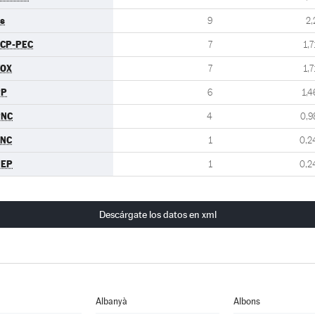
s
9
2,
CP-PEC
7
1,7
VOX
7
1,7
PP
6
1,4
PNC
4
0,9
FNC
1
0,2
UEP
1
0,2
Descárgate los datos en xml
Albanyà
Albons