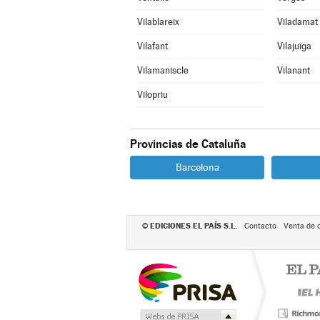
Vilablareix
Viladamat
Vilafant
Vilajuïga
Vilamaniscle
Vilanant
Vilopriu
Provincias de Cataluña
Barcelona
EDICIONES EL PAÍS S.L.
©
Contacto
Venta de 