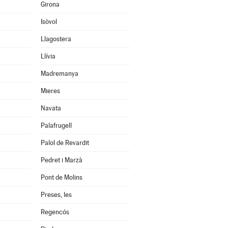
Girona
Isòvol
Llagostera
Llívia
Madremanya
Mieres
Navata
Palafrugell
Palol de Revardit
Pedret i Marzà
Pont de Molins
Preses, les
Regencós