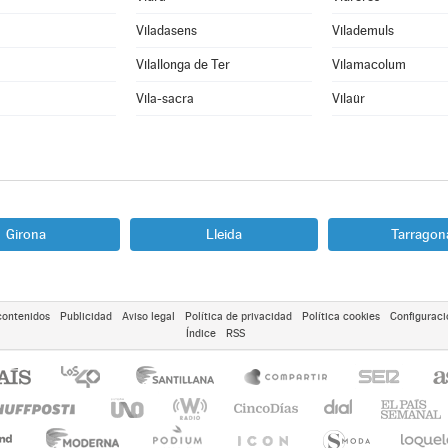
Viladasens
Vilademuls
Vilallonga de Ter
Vilamacolum
Vila-sacra
Vilaür
Girona
Lleida
Tarragon
contenidos
Publicidad
Aviso legal
Política de privacidad
Política cookies
Configuraci
Índice
RSS