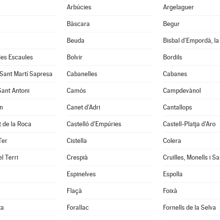
Arbúcies
Argelaguer
Bàscara
Begur
Beuda
Bisbal d'Empordà, la
 les Escaules
Bolvir
Bordils
 Sant Martí Sapresa
Cabanelles
Cabanes
Sant Antoni
Camós
Campdevànol
n
Canet d'Adri
Cantallops
it de la Roca
Castelló d'Empúries
Castell-Platja d'Aro
Ter
Cistella
Colera
l Terri
Crespià
Espinelves
Espolla
Flaçà
Foixà
ta
Forallac
Fornells de la Selva