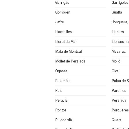
Garrigàs
Garrigoles
Gombrèn
Gualta
Jafre
Jonquera, 
Llambilles
Llanars
Lloret de Mar
Llosses, le
Maià de Montcal
Masarac
Mollet de Peralada
Molló
Ogassa
Olot
Palamós
Palau de S
Pals
Pardines
Pera, la
Peralada
Pontós
Porqueres
Puigcerdà
Quart