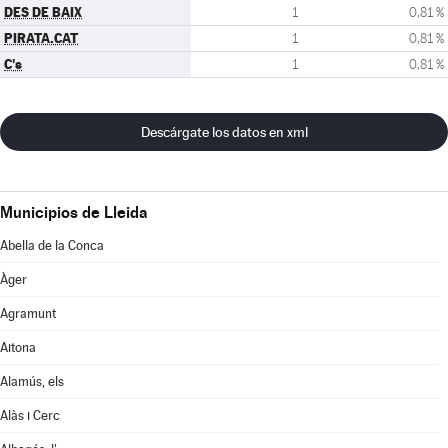
DES DE BAIX
1
0,81 %
PIRATA.CAT
1
0,81 %
C's
1
0,81 %
Descárgate los datos en xml
Municipios de Lleida
Abella de la Conca
Àger
Agramunt
Aitona
Alamús, els
Alàs i Cerc