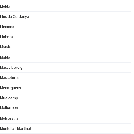
Lleida
Lles de Cerdanya
Llimiana
Llobera
Maials
Maldà
Massalcoreig
Massoteres
Menàrguens
Miralcamp
Mollerussa
Molsosa, la
Montellà i Martinet