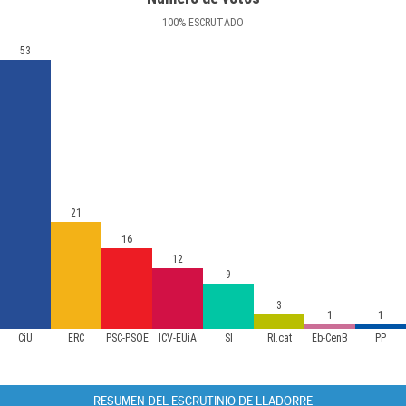
100
%
ESCRUTADO
53
21
16
12
9
3
1
1
CiU
ERC
PSC-PSOE
ICV-EUiA
SI
RI.cat
Eb-CenB
PP
RESUMEN DEL ESCRUTINIO DE LLADORRE