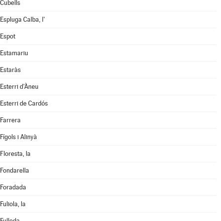
Cubells
Espluga Calba, l'
Espot
Estamariu
Estaràs
Esterri d'Àneu
Esterri de Cardós
Farrera
Fígols i Alinyà
Floresta, la
Fondarella
Foradada
Fuliola, la
Fulleda