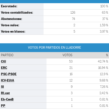
Escrutado:
100 %
Votos contabilizados:
126
63 %
Abstenciones:
74
37 %
Votos nulos:
2
1,59 %
Votos en blanco:
5
3,97 %
VOTOS POR PARTIDOS EN LLADORRE
PARTIDO
VOTOS
%
CiU
53
42,74 %
ERC
21
16,94 %
PSC-PSOE
16
12,9 %
ICV-EUiA
12
9,68 %
SI
9
7,26 %
RI.cat
3
2,42 %
Eb-CenB
1
0,81 %
PP
1
0,81 %