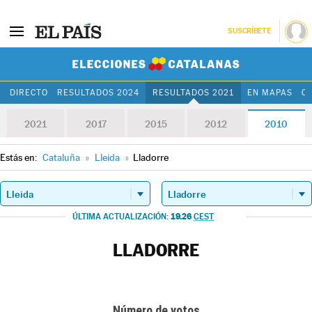
SUSCRÍBETE
Elecciones Cat
DIRECTO
RESULTADOS 2024
RESULTADOS 2021
EN MAPAS
C
2021
2017
2015
2012
2010
Estás en:
Cataluña
»
Lleida
»
Lladorre
19.26
ÚLTIMA ACTUALIZACIÓN:
CEST
LLADORRE
Número de votos