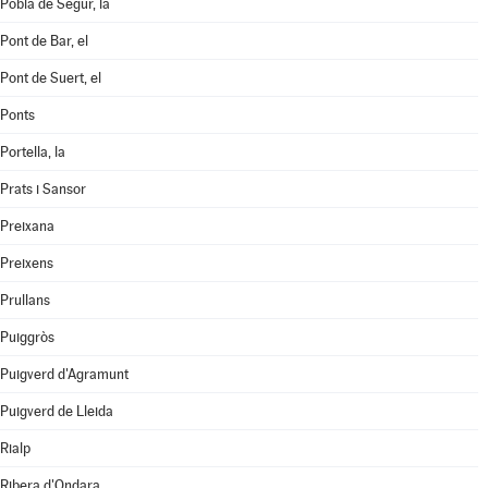
Pobla de Segur, la
Pont de Bar, el
Pont de Suert, el
Ponts
Portella, la
Prats i Sansor
Preixana
Preixens
Prullans
Puiggròs
Puigverd d'Agramunt
Puigverd de Lleida
Rialp
Ribera d'Ondara