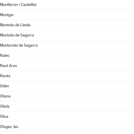
Montferrer i Castellbò
Montgai
Montoliu de Lleida
Montoliu de Segarra
Montornès de Segarra
Nalec
Naut Aran
Navès
Odèn
Oliana
Oliola
Olius
Oluges, les