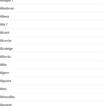
Albagés, l'
Albatàrrec
Albesa
Albi, l'
Alcanó
Alcarràs
Alcoletge
Alfarràs
Alfés
Algerri
Alguaire
Alins
Almacelles
Almatret