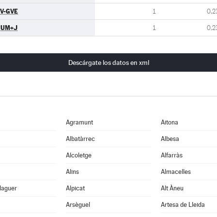
V-GVE
1
0,2
PUM+J
1
0,2
Descárgate los datos en xml
Agramunt
Aitona
Albatàrrec
Albesa
Alcoletge
Alfarràs
Alins
Almacelles
laguer
Alpicat
Alt Àneu
Arsèguel
Artesa de Lleida