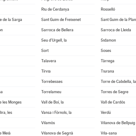
Riu de Cerdanya
Rosselló
e de la Sarga
Sant Guim de Freixenet
Sant Guim de la Pla
on
Sarroca de Bellera
Sarroca de Lleida
Seu d'Urgell, la
Sidamon
Sort
Soses
Talavera
Tàrrega
Tírvia
Tiurana
Torrebesses
Torre de Cabdella, la
sa
Torrelameu
Torres de Segre
e les Monges
Vall de Boí, la
Vall de Cardós
ira, les
Vansa i Fórnols, la
Verdú
Vilamòs
Vilanova de Bellpuig
e Meià
Vilanova de Segrià
Vila-sana