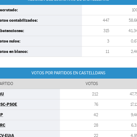
scrutado:
10
otos contabilizados:
447
58,6
bstenciones:
315
41,3
otos nulos:
3
0,6
otos en blanco:
11
2,4
VOTOS POR PARTIDOS EN CASTELLDANS
ARTIDO
VOTOS
iU
212
47,7
SC-PSOE
76
17,1
PP
42
9,4
ERC
28
6,3
CV-EUiA
22
4,9