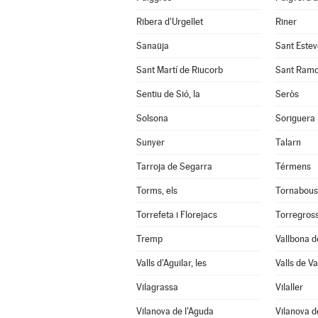
Ribera d'Urgellet
Riner
Sanaüja
Sant Estev
Sant Martí de Riucorb
Sant Ram
Sentiu de Sió, la
Seròs
Solsona
Soriguera
Sunyer
Talarn
Tarroja de Segarra
Térmens
Torms, els
Tornabous
Torrefeta i Florejacs
Torregros
Tremp
Vallbona d
Valls d'Aguilar, les
Valls de Val
Vilagrassa
Vilaller
Vilanova de l'Aguda
Vilanova d