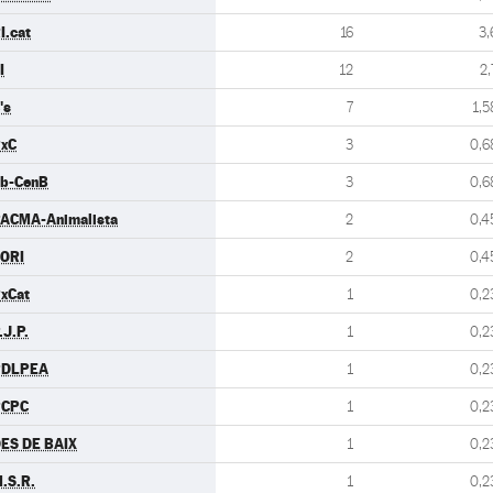
I.cat
16
3,
I
12
2,
's
7
1,5
xC
3
0,6
b-CenB
3
0,6
ACMA-Animalista
2
0,4
ORI
2
0,4
xCat
1
0,2
.J.P.
1
0,2
PDLPEA
1
0,2
PCPC
1
0,2
ES DE BAIX
1
0,2
.S.R.
1
0,2