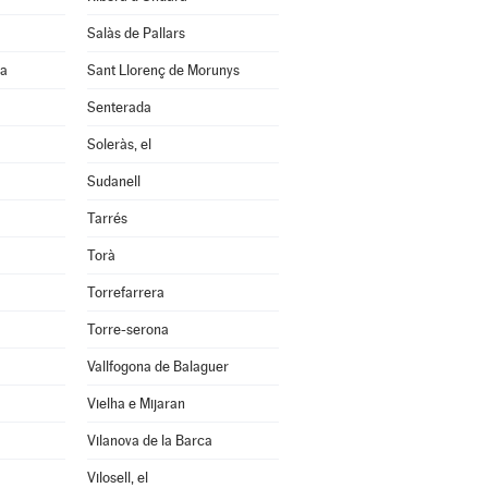
Salàs de Pallars
na
Sant Llorenç de Morunys
Senterada
Soleràs, el
Sudanell
Tarrés
Torà
Torrefarrera
Torre-serona
Vallfogona de Balaguer
Vielha e Mijaran
Vilanova de la Barca
Vilosell, el