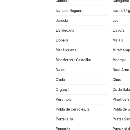
Guimerà
Guingueta 
Ivars de Noguera
Ivars d'Urg
Juneda
Les
Llardecans
Llavorsí
Llobera
Maials
Menàrguens
Miralcamp
Montferrer i Castellbò
Montgai
Nalec
Naut Aran
Oliola
Olius
Organyà
Os de Bal
Peramola
Pinell de 
Pobla de Cérvoles, la
Pobla de S
Portella, la
Prats i Sa
Puiggròs
Puigverd 