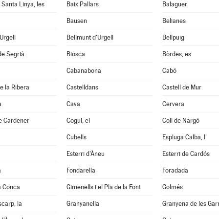
 Santa Linya, les
Baix Pallars
Balaguer
Bausen
Belianes
'Urgell
Bellmunt d'Urgell
Bellpuig
de Segrià
Biosca
Bòrdes, es
Cabanabona
Cabó
e la Ribera
Castelldans
Castell de Mur
à
Cava
Cervera
e Cardener
Cogul, el
Coll de Nargó
Cubells
Espluga Calba, l'
Esterri d'Àneu
Esterri de Cardós
a
Fondarella
Foradada
a Conca
Gimenells i el Pla de la Font
Golmés
scarp, la
Granyanella
Granyena de les Gar