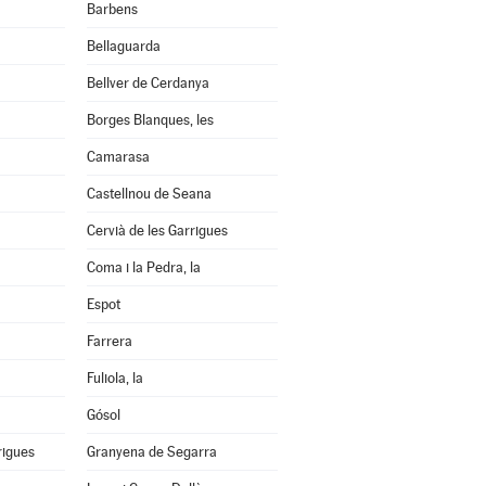
Barbens
Bellaguarda
Bellver de Cerdanya
Borges Blanques, les
Camarasa
Castellnou de Seana
Cervià de les Garrigues
Coma i la Pedra, la
Espot
Farrera
Fuliola, la
Gósol
rigues
Granyena de Segarra