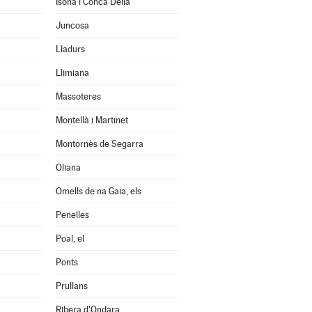
Isona i Conca Dellà
Juncosa
Lladurs
Llimiana
Massoteres
Montellà i Martinet
Montornès de Segarra
Oliana
Omells de na Gaia, els
Penelles
Poal, el
Ponts
Prullans
Ribera d'Ondara