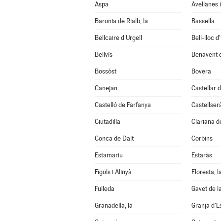
Aspa
Avellanes i
Baronia de Rialb, la
Bassella
Bellcaire d'Urgell
Bell-lloc d
Bellvís
Benavent 
Bossòst
Bovera
Canejan
Castellar d
Castelló de Farfanya
Castellser
Ciutadilla
Clariana d
Conca de Dalt
Corbins
Estamariu
Estaràs
Fígols i Alinyà
Floresta, l
Fulleda
Gavet de l
Granadella, la
Granja d'E