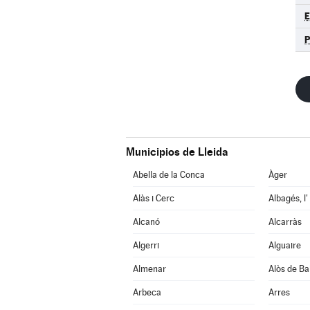
E
Municipios de Lleida
Abella de la Conca
Àger
Alàs i Cerc
Albagés, l'
Alcanó
Alcarràs
Algerri
Alguaire
Almenar
Alòs de Ba
Arbeca
Arres