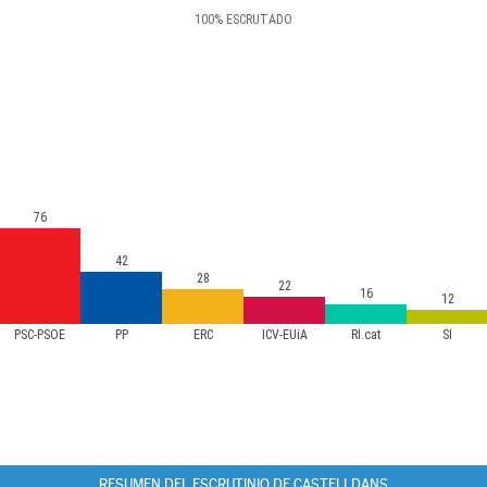
100
%
ESCRUTADO
76
42
28
22
16
12
PSC-PSOE
PP
ERC
ICV-EUiA
RI.cat
SI
RESUMEN DEL ESCRUTINIO DE CASTELLDANS