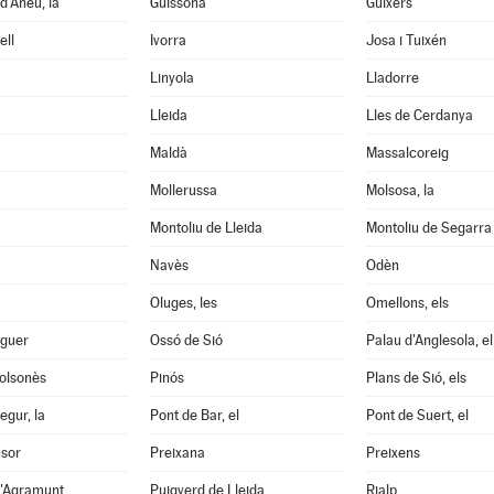
d'Àneu, la
Guissona
Guixers
ell
Ivorra
Josa i Tuixén
Linyola
Lladorre
Lleida
Lles de Cerdanya
Maldà
Massalcoreig
Mollerussa
Molsosa, la
Montoliu de Lleida
Montoliu de Segarra
Navès
Odèn
Oluges, les
Omellons, els
aguer
Ossó de Sió
Palau d'Anglesola, el
Solsonès
Pinós
Plans de Sió, els
egur, la
Pont de Bar, el
Pont de Suert, el
nsor
Preixana
Preixens
d'Agramunt
Puigverd de Lleida
Rialp