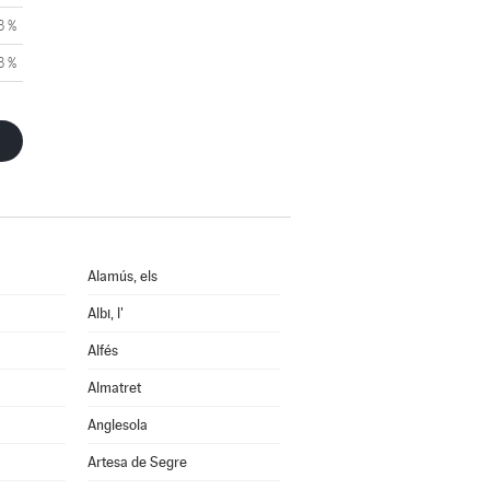
3 %
3 %
Alamús, els
Albi, l'
Alfés
Almatret
Anglesola
Artesa de Segre