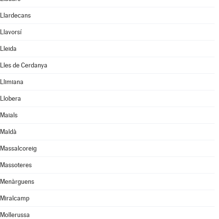
Llardecans
Llavorsí
Lleida
Lles de Cerdanya
Llimiana
Llobera
Maials
Maldà
Massalcoreig
Massoteres
Menàrguens
Miralcamp
Mollerussa