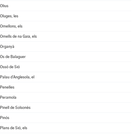
Olius
Oluges, les
Omellons, els
Omells de na Gaia, els
Organyà
Os de Balaguer
Ossó de Sió
Palau d'Anglesola, el
Penelles
Peramola
Pinell de Solsonès
Pinós
Plans de Sió, els