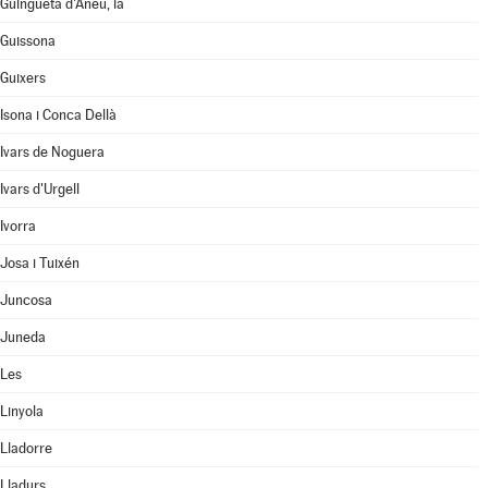
Guingueta d'Àneu, la
Guissona
Guixers
Isona i Conca Dellà
Ivars de Noguera
Ivars d'Urgell
Ivorra
Josa i Tuixén
Juncosa
Juneda
Les
Linyola
Lladorre
Lladurs