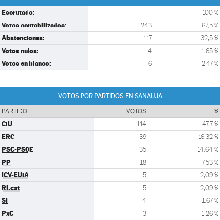
Escrutado:
100 %
Votos contabilizados:
243
67,5 %
Abstenciones:
117
32,5 %
Votos nulos:
4
1,65 %
Votos en blanco:
6
2,47 %
VOTOS POR PARTIDOS EN SANAÜJA
PARTIDO
VOTOS
%
CiU
114
47,7 %
ERC
39
16,32 %
PSC-PSOE
35
14,64 %
PP
18
7,53 %
ICV-EUiA
5
2,09 %
RI.cat
5
2,09 %
SI
4
1,67 %
PxC
3
1,26 %