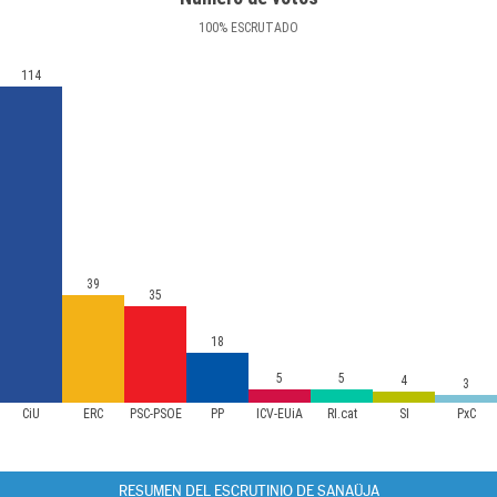
100
%
ESCRUTADO
114
39
35
18
5
5
4
3
CiU
ERC
PSC-PSOE
PP
ICV-EUiA
RI.cat
SI
PxC
RESUMEN DEL ESCRUTINIO DE SANAÜJA