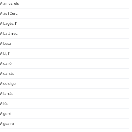
Alamús, els
Alàs i Cerc
Albagés, l'
Albatàrrec
Albesa
Albi, l'
Alcanó
Alcarràs
Alcoletge
Alfarràs
Alfés
Algerri
Alguaire