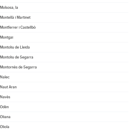
Molsosa, la
Montellà i Martinet
Montferrer i Castellbò
Montgai
Montoliu de Lleida
Montoliu de Segarra
Montornès de Segarra
Nalec
Naut Aran
Navès
Odèn
Oliana
Oliola