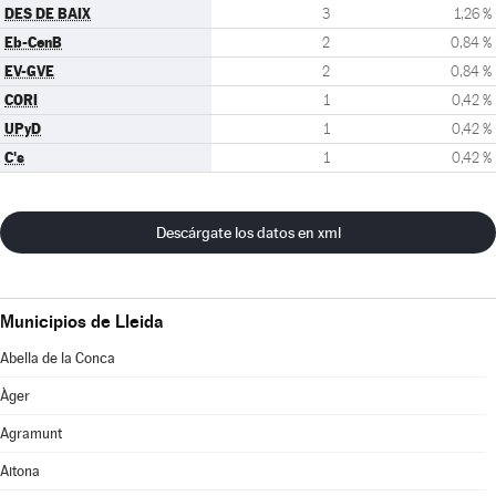
DES DE BAIX
3
1,26 %
Eb-CenB
2
0,84 %
EV-GVE
2
0,84 %
CORI
1
0,42 %
UPyD
1
0,42 %
C's
1
0,42 %
Descárgate los datos en xml
Municipios de Lleida
Abella de la Conca
Àger
Agramunt
Aitona