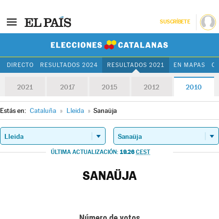
SUSCRÍBETE
Elecciones Cat
DIRECTO
RESULTADOS 2024
RESULTADOS 2021
EN MAPAS
C
2021
2017
2015
2012
2010
Estás en:
Cataluña
»
Lleida
»
Sanaüja
19.26
ÚLTIMA ACTUALIZACIÓN:
CEST
SANAÜJA
Número de votos