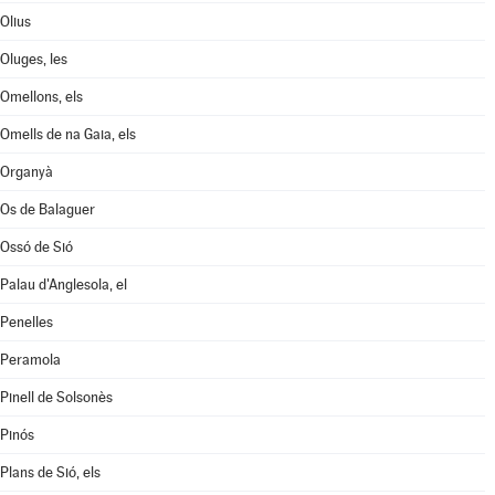
Olius
Oluges, les
Omellons, els
Omells de na Gaia, els
Organyà
Os de Balaguer
Ossó de Sió
Palau d'Anglesola, el
Penelles
Peramola
Pinell de Solsonès
Pinós
Plans de Sió, els