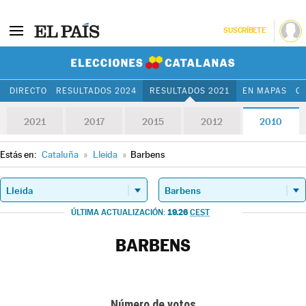
SUSCRÍBETE
Elecciones Cat
DIRECTO
RESULTADOS 2024
RESULTADOS 2021
EN MAPAS
C
2021
2017
2015
2012
2010
Estás en:
Cataluña
»
Lleida
»
Barbens
19.26
ÚLTIMA ACTUALIZACIÓN:
CEST
BARBENS
Número de votos