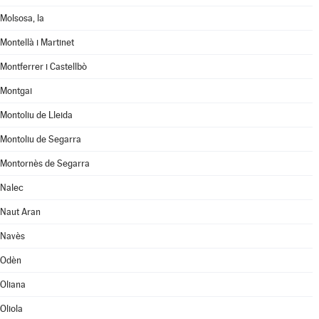
Molsosa, la
Montellà i Martinet
Montferrer i Castellbò
Montgai
Montoliu de Lleida
Montoliu de Segarra
Montornès de Segarra
Nalec
Naut Aran
Navès
Odèn
Oliana
Oliola