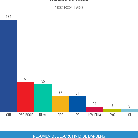
100
%
ESCRUTADO
184
59
55
32
31
11
6
5
CiU
PSC-PSOE
RI.cat
ERC
PP
ICV-EUiA
PxC
SI
RESUMEN DEL ESCRUTINIO DE BARBENS