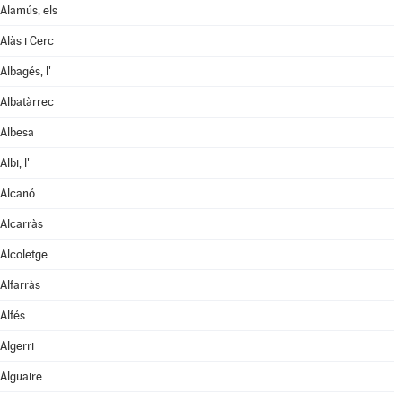
Alamús, els
Alàs i Cerc
Albagés, l'
Albatàrrec
Albesa
Albi, l'
Alcanó
Alcarràs
Alcoletge
Alfarràs
Alfés
Algerri
Alguaire