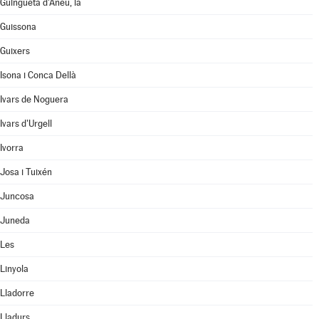
Guingueta d'Àneu, la
Guissona
Guixers
Isona i Conca Dellà
Ivars de Noguera
Ivars d'Urgell
Ivorra
Josa i Tuixén
Juncosa
Juneda
Les
Linyola
Lladorre
Lladurs