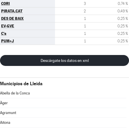
CORI
3
0,74 %
PIRATA.CAT
2
0,49 %
DES DE BAIX
1
0,25 %
EV-GVE
1
0,25 %
C's
1
0,25 %
PUM+J
1
0,25 %
Descárgate los datos en xml
Municipios de Lleida
Abella de la Conca
Àger
Agramunt
Aitona