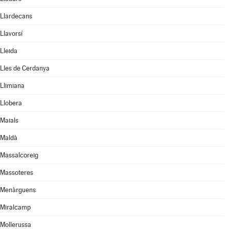
Llardecans
Llavorsí
Lleida
Lles de Cerdanya
Llimiana
Llobera
Maials
Maldà
Massalcoreig
Massoteres
Menàrguens
Miralcamp
Mollerussa