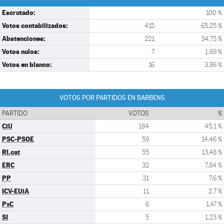
Escrutado:
100 %
Votos contabilizados:
415
65,25 %
Abstenciones:
221
34,75 %
Votos nulos:
7
1,69 %
Votos en blanco:
16
3,86 %
VOTOS POR PARTIDOS EN BARBENS
PARTIDO
VOTOS
%
CiU
184
45,1 %
PSC-PSOE
59
14,46 %
RI.cat
55
13,48 %
ERC
32
7,84 %
PP
31
7,6 %
ICV-EUiA
11
2,7 %
PxC
6
1,47 %
SI
5
1,23 %