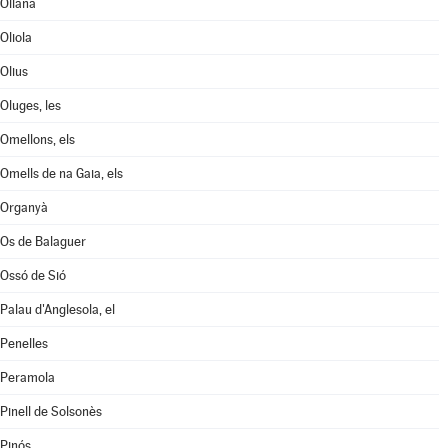
Oliana
Oliola
Olius
Oluges, les
Omellons, els
Omells de na Gaia, els
Organyà
Os de Balaguer
Ossó de Sió
Palau d'Anglesola, el
Penelles
Peramola
Pinell de Solsonès
Pinós