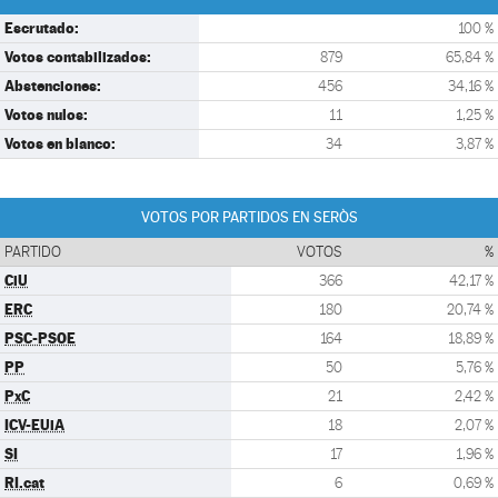
Escrutado:
100 %
Votos contabilizados:
879
65,84 %
Abstenciones:
456
34,16 %
Votos nulos:
11
1,25 %
Votos en blanco:
34
3,87 %
VOTOS POR PARTIDOS EN SERÒS
PARTIDO
VOTOS
%
CiU
366
42,17 %
ERC
180
20,74 %
PSC-PSOE
164
18,89 %
PP
50
5,76 %
PxC
21
2,42 %
ICV-EUiA
18
2,07 %
SI
17
1,96 %
RI.cat
6
0,69 %