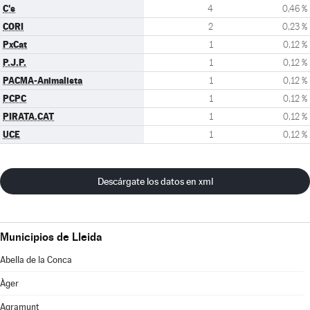
C's
4
0,46 %
CORI
2
0,23 %
PxCat
1
0,12 %
P.J.P.
1
0,12 %
PACMA-Animalista
1
0,12 %
PCPC
1
0,12 %
PIRATA.CAT
1
0,12 %
UCE
1
0,12 %
Descárgate los datos en xml
Municipios de Lleida
Abella de la Conca
Àger
Agramunt