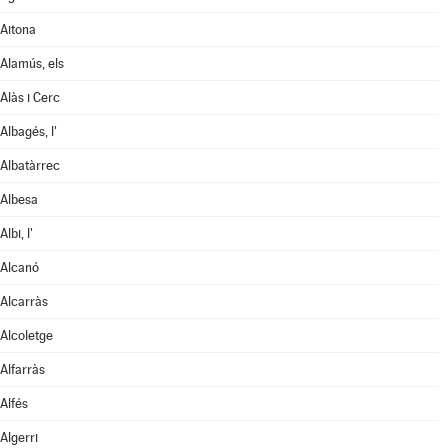
Aitona
Alamús, els
Alàs i Cerc
Albagés, l'
Albatàrrec
Albesa
Albi, l'
Alcanó
Alcarràs
Alcoletge
Alfarràs
Alfés
Algerri