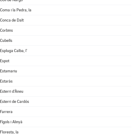
Coma i la Pedra, la
Conca de Dalt
Corbins
Cubells
Espluga Calba, l'
Espot
Estamariu
Estaràs
Esterri d'Àneu
Esterri de Cardós
Farrera
Fígols i Alinyà
Floresta, la