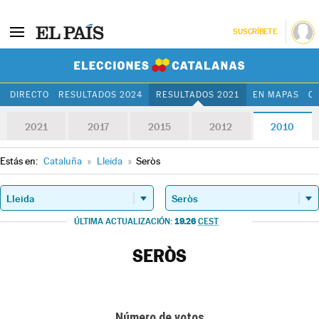
SUSCRÍBETE
Elecciones Cat
DIRECTO
RESULTADOS 2024
RESULTADOS 2021
EN MAPAS
C
2021
2017
2015
2012
2010
Estás en:
Cataluña
»
Lleida
»
Seròs
19.26
ÚLTIMA ACTUALIZACIÓN:
CEST
SERÒS
Número de votos