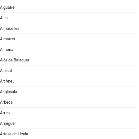
Alguaire
Alins
Almacelles
Almatret
Almenar
Alòs de Balaguer
Alpicat
Alt Àneu
Anglesola
Arbeca
Arres
Arsèguel
Artesa de Lleida