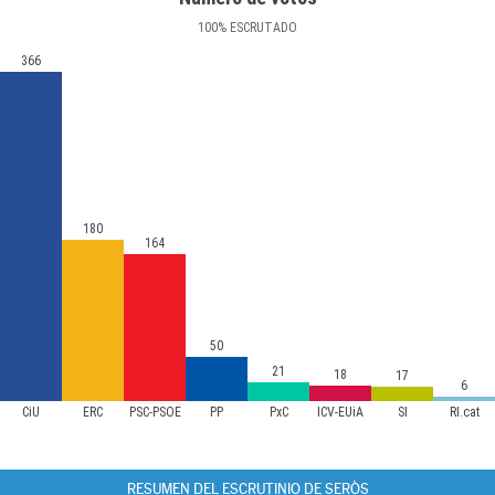
100
%
ESCRUTADO
366
180
164
50
21
18
17
6
CiU
ERC
PSC-PSOE
PP
PxC
ICV-EUiA
SI
RI.cat
RESUMEN DEL ESCRUTINIO DE SERÒS