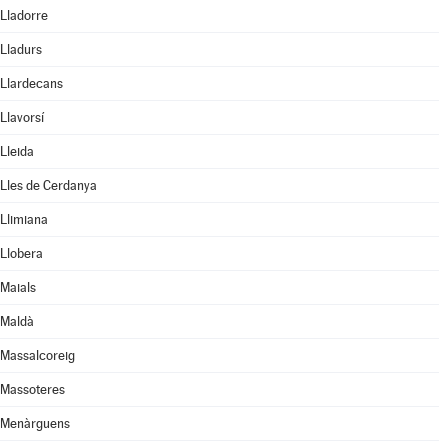
Lladorre
Lladurs
Llardecans
Llavorsí
Lleida
Lles de Cerdanya
Llimiana
Llobera
Maials
Maldà
Massalcoreig
Massoteres
Menàrguens