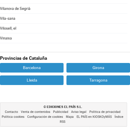
Vilanova de Segrià
Vila-sana
Vilosell, el
Vinaixa
Provincias de Cataluña
Barcelona
Girona
Lleida
Tarragona
EDICIONES EL PAÍS S.L.
©
Contacto
Venta de contenidos
Publicidad
Aviso legal
Política de privacidad
Política cookies
Configuración de cookies
Mapa
EL PAÍS en KIOSKOyMÁS
Índice
RSS