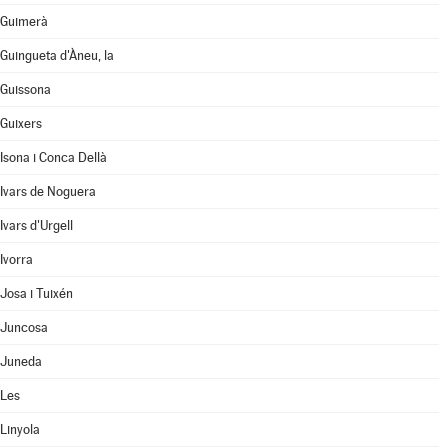
Guimerà
Guingueta d'Àneu, la
Guissona
Guixers
Isona i Conca Dellà
Ivars de Noguera
Ivars d'Urgell
Ivorra
Josa i Tuixén
Juncosa
Juneda
Les
Linyola