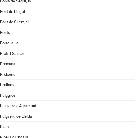
Pobla de Segur, la
Pont de Bar, el
Pont de Suert, el
Ponts
Portella, la
Prats i Sansor
Preixana
Preixens
Prullans
Puiggròs
Puigverd d'Agramunt
Puigverd de Lleida
Rialp
Ribera d'Ondara