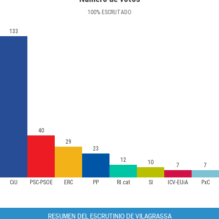
100
%
ESCRUTADO
133
40
29
23
12
10
7
7
CiU
PSC-PSOE
ERC
PP
RI.cat
SI
ICV-EUiA
PxC
RESUMEN DEL ESCRUTINIO DE VILAGRASSA