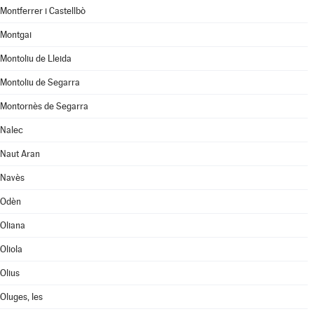
Montferrer i Castellbò
Montgai
Montoliu de Lleida
Montoliu de Segarra
Montornès de Segarra
Nalec
Naut Aran
Navès
Odèn
Oliana
Oliola
Olius
Oluges, les