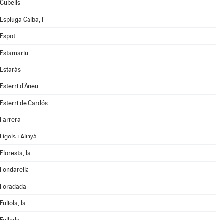
Cubells
Espluga Calba, l'
Espot
Estamariu
Estaràs
Esterri d'Àneu
Esterri de Cardós
Farrera
Fígols i Alinyà
Floresta, la
Fondarella
Foradada
Fuliola, la
Fulleda