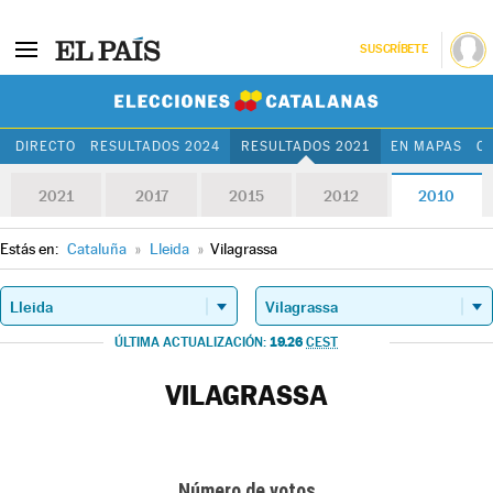
SUSCRÍBETE
Elecciones Cat
DIRECTO
RESULTADOS 2024
RESULTADOS 2021
EN MAPAS
C
2021
2017
2015
2012
2010
Estás en:
Cataluña
»
Lleida
»
Vilagrassa
19.26
ÚLTIMA ACTUALIZACIÓN:
CEST
VILAGRASSA
Número de votos