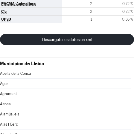
PACMA-Animalista
2
0,72 %
C's
2
0,72 %
UPyD
1
0,36 %
Descárgate los datos en xml
Municipios de Lleida
Abella de la Conca
Àger
Agramunt
Aitona
Alamús, els
Alàs i Cerc