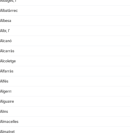
Albagés, l'
Albatàrrec
Albesa
Albi, l'
Alcanó
Alcarràs
Alcoletge
Alfarràs
Alfés
Algerri
Alguaire
Alins
Almacelles
Almatret