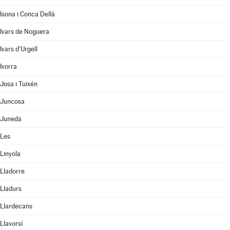
Isona i Conca Dellà
Ivars de Noguera
Ivars d'Urgell
Ivorra
Josa i Tuixén
Juncosa
Juneda
Les
Linyola
Lladorre
Lladurs
Llardecans
Llavorsí