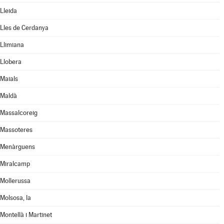
Lleida
Lles de Cerdanya
Llimiana
Llobera
Maials
Maldà
Massalcoreig
Massoteres
Menàrguens
Miralcamp
Mollerussa
Molsosa, la
Montellà i Martinet