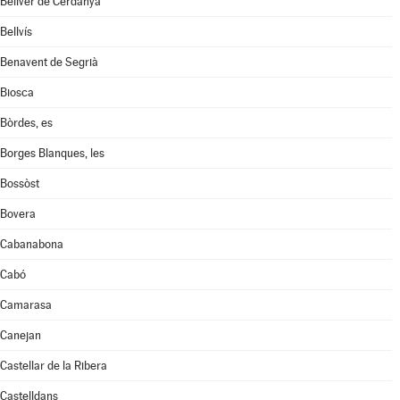
Bellver de Cerdanya
Bellvís
Benavent de Segrià
Biosca
Bòrdes, es
Borges Blanques, les
Bossòst
Bovera
Cabanabona
Cabó
Camarasa
Canejan
Castellar de la Ribera
Castelldans