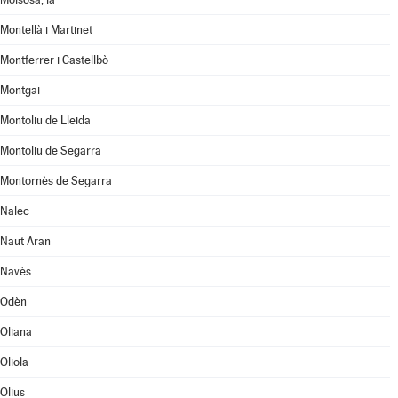
Montellà i Martinet
Montferrer i Castellbò
Montgai
Montoliu de Lleida
Montoliu de Segarra
Montornès de Segarra
Nalec
Naut Aran
Navès
Odèn
Oliana
Oliola
Olius