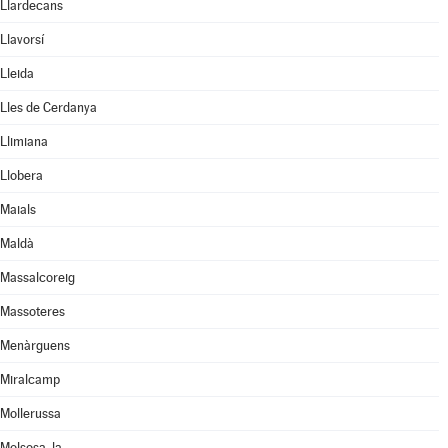
Llardecans
Llavorsí
Lleida
Lles de Cerdanya
Llimiana
Llobera
Maials
Maldà
Massalcoreig
Massoteres
Menàrguens
Miralcamp
Mollerussa
Molsosa, la