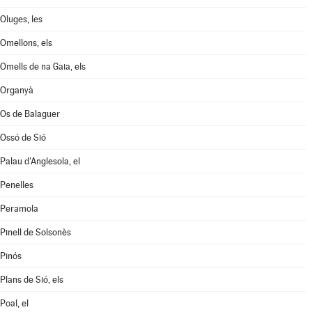
Oluges, les
Omellons, els
Omells de na Gaia, els
Organyà
Os de Balaguer
Ossó de Sió
Palau d'Anglesola, el
Penelles
Peramola
Pinell de Solsonès
Pinós
Plans de Sió, els
Poal, el