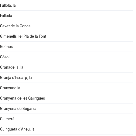
Fuliola, la
Fulleda
Gavet de la Conca
Gimenells i el Pla de la Font
Golmés
Gósol
Granadella, la
Granja d'Escarp, la
Granyanella
Granyena de les Garrigues
Granyena de Segarra
Guimerà
Guingueta d'Àneu, la