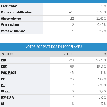
Escrutado:
100 %
Votos contabilizados:
411
78,59 %
Abstenciones:
112
21,41 %
Votos nulos:
2
0,49 %
Votos en blanco:
4
0,97 %
VOTOS POR PARTIDOS EN TORRELAMEU
PARTIDO
VOTOS
%
CiU
228
55,75 %
ERC
66
16,14 %
PSC-PSOE
45
11 %
PP
23
5,62 %
PxC
12
2,93 %
RI.cat
9
2,2 %
ICV-EUiA
7
1,71 %
SI
6
1,47 %