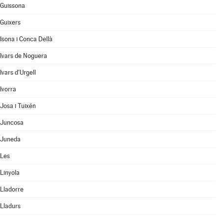
Guissona
Guixers
Isona i Conca Dellà
Ivars de Noguera
Ivars d'Urgell
Ivorra
Josa i Tuixén
Juncosa
Juneda
Les
Linyola
Lladorre
Lladurs