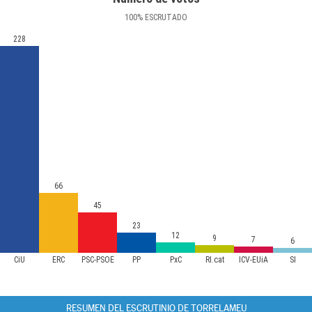
100
%
ESCRUTADO
228
66
45
23
12
9
7
6
CiU
ERC
PSC-PSOE
PP
PxC
RI.cat
ICV-EUiA
SI
RESUMEN DEL ESCRUTINIO DE TORRELAMEU