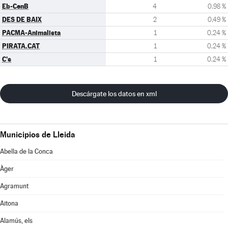
Eb-CenB
4
0,98 %
DES DE BAIX
2
0,49 %
PACMA-Animalista
1
0,24 %
PIRATA.CAT
1
0,24 %
C's
1
0,24 %
Descárgate los datos en xml
Municipios de Lleida
Abella de la Conca
Àger
Agramunt
Aitona
Alamús, els