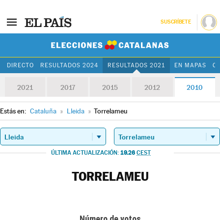
SUSCRÍBETE
Elecciones Cat
DIRECTO
RESULTADOS 2024
RESULTADOS 2021
EN MAPAS
C
2021
2017
2015
2012
2010
Estás en:
Cataluña
»
Lleida
»
Torrelameu
19.26
ÚLTIMA ACTUALIZACIÓN:
CEST
TORRELAMEU
Número de votos