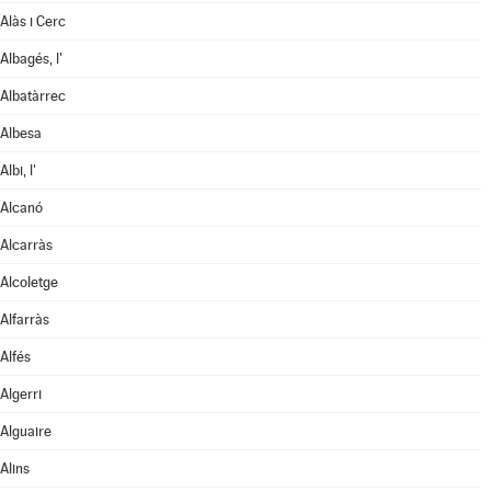
Alàs i Cerc
Albagés, l'
Albatàrrec
Albesa
Albi, l'
Alcanó
Alcarràs
Alcoletge
Alfarràs
Alfés
Algerri
Alguaire
Alins