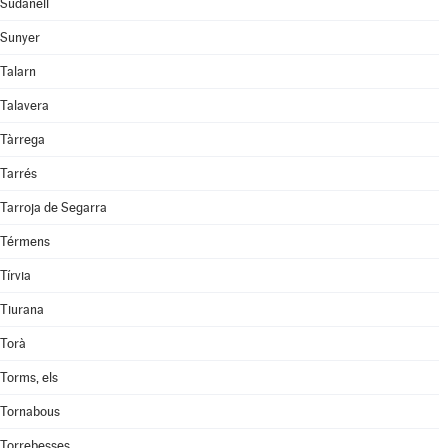
Sudanell
Sunyer
Talarn
Talavera
Tàrrega
Tarrés
Tarroja de Segarra
Térmens
Tírvia
Tiurana
Torà
Torms, els
Tornabous
Torrebesses