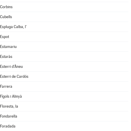
Corbins
Cubells
Espluga Calba, l'
Espot
Estamariu
Estaràs
Esterri d'Àneu
Esterri de Cardós
Farrera
Fígols i Alinyà
Floresta, la
Fondarella
Foradada