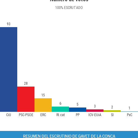
100
%
ESCRUTADO
93
28
15
6
5
3
2
1
CiU
PSC-PSOE
ERC
RI.cat
PP
ICV-EUiA
SI
PxC
RESUMEN DEL ESCRUTINIO DE GAVET DE LA CONCA