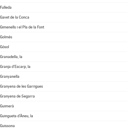
Fulleda
Gavet de la Conca
Gimenells i el Pla de la Font
Golmés
Gósol
Granadella, la
Granja d'Escarp, la
Granyanella
Granyena de les Garrigues
Granyena de Segarra
Guimerà
Guingueta d'Àneu, la
Guissona