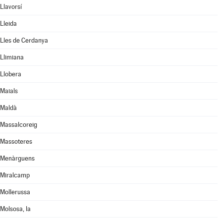
Llavorsí
Lleida
Lles de Cerdanya
Llimiana
Llobera
Maials
Maldà
Massalcoreig
Massoteres
Menàrguens
Miralcamp
Mollerussa
Molsosa, la