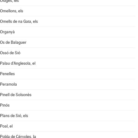
Oluges, les
Omellons, els
Omells de na Gaia, els
Organyà
Os de Balaguer
Ossó de Sió
Palau d'Anglesola, el
Penelles
Peramola
Pinell de Solsonès
Pinós
Plans de Sió, els
Poal, el
Pobla de Cérvoles, la