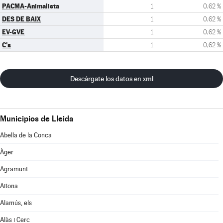
PACMA-Animalista
1
0,62 %
DES DE BAIX
1
0,62 %
EV-GVE
1
0,62 %
C's
1
0,62 %
Descárgate los datos en xml
Municipios de Lleida
Abella de la Conca
Àger
Agramunt
Aitona
Alamús, els
Alàs i Cerc