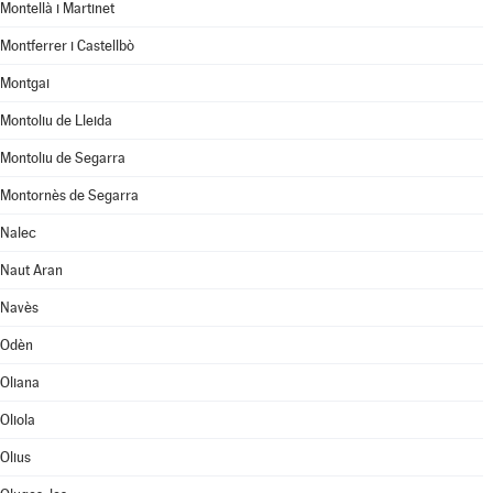
Montellà i Martinet
Montferrer i Castellbò
Montgai
Montoliu de Lleida
Montoliu de Segarra
Montornès de Segarra
Nalec
Naut Aran
Navès
Odèn
Oliana
Oliola
Olius