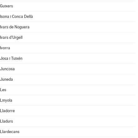
Guixers
Isona i Conca Dellà
Ivars de Noguera
Ivars d'Urgell
Ivorra
Josa i Tuixén
Juncosa
Juneda
Les
Linyola
Lladorre
Lladurs
Llardecans