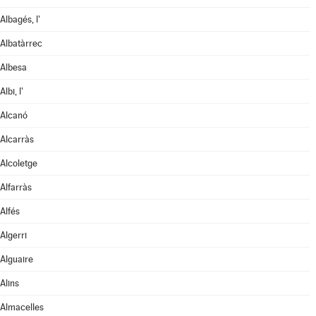
Albagés, l'
Albatàrrec
Albesa
Albi, l'
Alcanó
Alcarràs
Alcoletge
Alfarràs
Alfés
Algerri
Alguaire
Alins
Almacelles