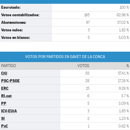
Escrutado:
100 %
Votos contabilizados:
165
62,98 %
Abstenciones:
97
37,02 %
Votos nulos:
3
1,82 %
Votos en blanco:
5
3,03 %
VOTOS POR PARTIDOS EN GAVET DE LA CONCA
PARTIDO
VOTOS
%
CiU
93
57,41 %
PSC-PSOE
28
17,28 %
ERC
15
9,26 %
RI.cat
6
3,7 %
PP
5
3,09 %
ICV-EUiA
3
1,85 %
SI
2
1,23 %
PxC
1
0,62 %