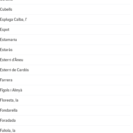
Cubells
Espluga Calba, l'
Espot
Estamariu
Estaràs
Esterri d'Àneu
Esterri de Cardós
Farrera
Fígols i Alinyà
Floresta, la
Fondarella
Foradada
Fuliola, la