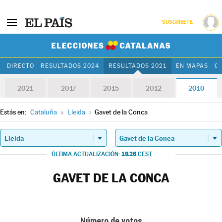
SUSCRÍBETE
Elecciones Cat
DIRECTO
RESULTADOS 2024
RESULTADOS 2021
EN MAPAS
C
2021
2017
2015
2012
2010
Estás en:
Cataluña
»
Lleida
»
Gavet de la Conca
19.26
ÚLTIMA ACTUALIZACIÓN:
CEST
GAVET DE LA CONCA
Número de votos