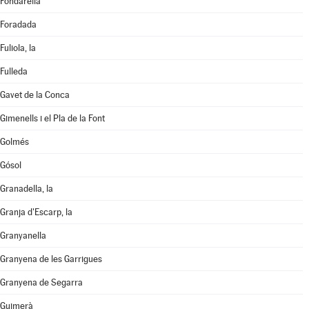
Fondarella
Foradada
Fuliola, la
Fulleda
Gavet de la Conca
Gimenells i el Pla de la Font
Golmés
Gósol
Granadella, la
Granja d'Escarp, la
Granyanella
Granyena de les Garrigues
Granyena de Segarra
Guimerà