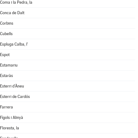
Coma i la Pedra, la
Conca de Dalt
Corbins
Cubells
Espluga Calba, l'
Espot
Estamariu
Estaràs
Esterri d'Àneu
Esterri de Cardós
Farrera
Fígols i Alinyà
Floresta, la