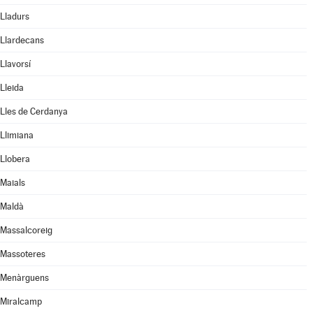
Lladurs
Llardecans
Llavorsí
Lleida
Lles de Cerdanya
Llimiana
Llobera
Maials
Maldà
Massalcoreig
Massoteres
Menàrguens
Miralcamp