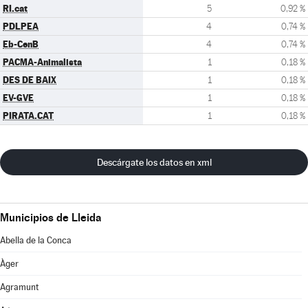
RI.cat
5
0,92 %
PDLPEA
4
0,74 %
Eb-CenB
4
0,74 %
PACMA-Animalista
1
0,18 %
DES DE BAIX
1
0,18 %
EV-GVE
1
0,18 %
PIRATA.CAT
1
0,18 %
Descárgate los datos en xml
Municipios de Lleida
Abella de la Conca
Àger
Agramunt