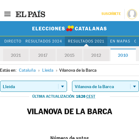
SUSCRÍBETE
Elecciones Cat
DIRECTO
RESULTADOS 2024
RESULTADOS 2021
EN MAPAS
C
2021
2017
2015
2012
2010
Estás en:
Cataluña
»
Lleida
»
Vilanova de la Barca
19.26
ÚLTIMA ACTUALIZACIÓN:
CEST
VILANOVA DE LA BARCA
Número de votos