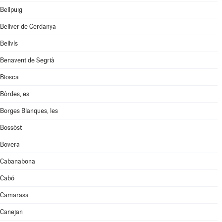
Bellpuig
Bellver de Cerdanya
Bellvís
Benavent de Segrià
Biosca
Bòrdes, es
Borges Blanques, les
Bossòst
Bovera
Cabanabona
Cabó
Camarasa
Canejan