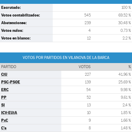
Escrutado:
100 %
Votos contabilizados:
545
69,52 %
Abstenciones:
239
30,48 %
Votos nulos:
4
0,73 %
Votos en blanco:
12
2,2 %
VOTOS POR PARTIDOS EN VILANOVA DE LA BARCA
PARTIDO
VOTOS
%
CiU
227
41,96 %
PSC-PSOE
139
25,69 %
ERC
54
9,98 %
PP
52
9,61 %
SI
13
2,4 %
ICV-EUiA
10
1,85 %
PxC
9
1,66 %
C's
8
1,48 %