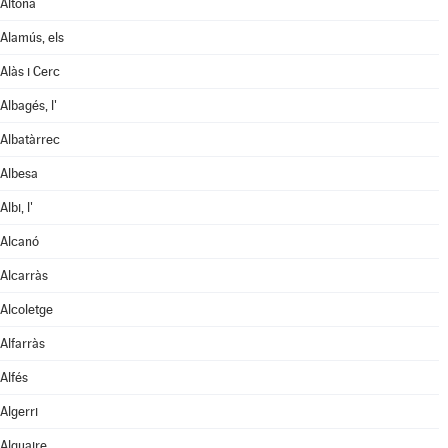
Aitona
Alamús, els
Alàs i Cerc
Albagés, l'
Albatàrrec
Albesa
Albi, l'
Alcanó
Alcarràs
Alcoletge
Alfarràs
Alfés
Algerri
Alguaire