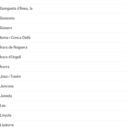
Guingueta d'Àneu, la
Guissona
Guixers
Isona i Conca Dellà
Ivars de Noguera
Ivars d'Urgell
Ivorra
Josa i Tuixén
Juncosa
Juneda
Les
Linyola
Lladorre