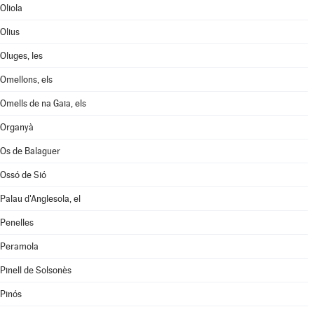
Oliola
Olius
Oluges, les
Omellons, els
Omells de na Gaia, els
Organyà
Os de Balaguer
Ossó de Sió
Palau d'Anglesola, el
Penelles
Peramola
Pinell de Solsonès
Pinós