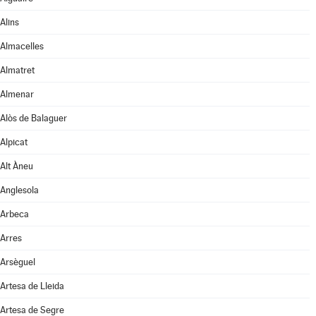
Alins
Almacelles
Almatret
Almenar
Alòs de Balaguer
Alpicat
Alt Àneu
Anglesola
Arbeca
Arres
Arsèguel
Artesa de Lleida
Artesa de Segre