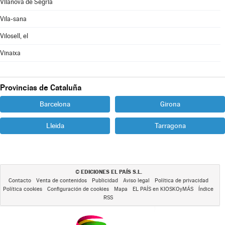
Vilanova de Segrià
Vila-sana
Vilosell, el
Vinaixa
Provincias de Cataluña
Barcelona
Girona
Lleida
Tarragona
EDICIONES EL PAÍS S.L.
©
Contacto
Venta de contenidos
Publicidad
Aviso legal
Política de privacidad
Política cookies
Configuración de cookies
Mapa
EL PAÍS en KIOSKOyMÁS
Índice
RSS