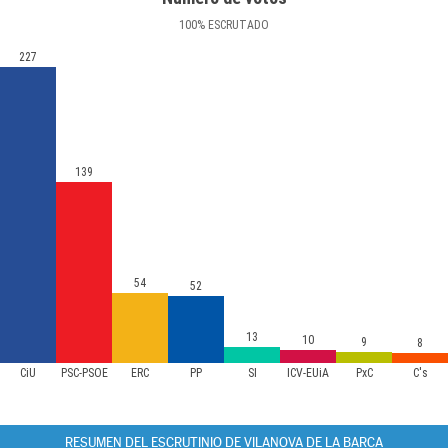
100
%
ESCRUTADO
227
139
54
52
13
10
9
8
CiU
PSC-PSOE
ERC
PP
SI
ICV-EUiA
PxC
C's
RESUMEN DEL ESCRUTINIO DE VILANOVA DE LA BARCA