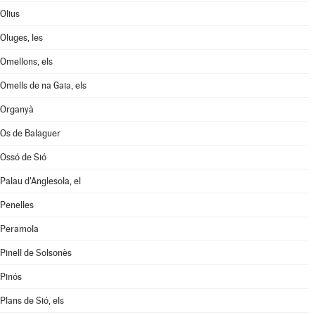
Olius
Oluges, les
Omellons, els
Omells de na Gaia, els
Organyà
Os de Balaguer
Ossó de Sió
Palau d'Anglesola, el
Penelles
Peramola
Pinell de Solsonès
Pinós
Plans de Sió, els