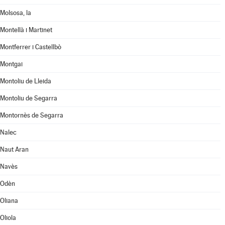
Molsosa, la
Montellà i Martinet
Montferrer i Castellbò
Montgai
Montoliu de Lleida
Montoliu de Segarra
Montornès de Segarra
Nalec
Naut Aran
Navès
Odèn
Oliana
Oliola