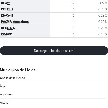
RI.cat
2
0,57 %
PDLPEA
1
0,29 %
Eb-CenB
1
0,29 %
PACMA-Animalista
1
0,29 %
BLOC.S.C.
1
0,29 %
EV-GVE
1
0,29 %
Descárgate los datos en xml
Municipios de Lleida
Abella de la Conca
Àger
Agramunt
Aitona