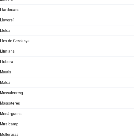
Llardecans
Llavorsí
Lleida
Lles de Cerdanya
Llimiana
Llobera
Maials
Maldà
Massalcoreig
Massoteres
Menàrguens
Miralcamp
Mollerussa