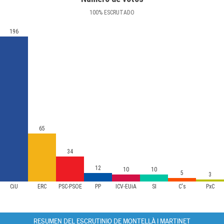
100
%
ESCRUTADO
196
65
34
12
10
10
5
3
CiU
ERC
PSC-PSOE
PP
ICV-EUiA
SI
C's
PxC
RESUMEN DEL ESCRUTINIO DE MONTELLÀ I MARTINET