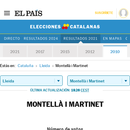
SUSCRÍBETE
Elecciones Cat
DIRECTO
RESULTADOS 2024
RESULTADOS 2021
EN MAPAS
C
2021
2017
2015
2012
2010
Estás en:
Cataluña
»
Lleida
»
Montellà i Martinet
19.26
ÚLTIMA ACTUALIZACIÓN:
CEST
MONTELLÀ I MARTINET
Número de votos