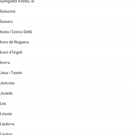
Guingueta d'Àneu, la
Guissona
Guixers
Isona i Conca Dellà
Ivars de Noguera
Ivars d'Urgell
Ivorra
Josa i Tuixén
Juncosa
Juneda
Les
Linyola
Lladorre
Lladurs