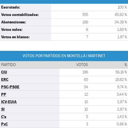
Escrutado:
100 %
Votos contabilizados:
355
65,62 %
Abstenciones:
186
34,38 %
Votos nulos:
6
1,69 %
Votos en blanco:
7
1,97 %
VOTOS POR PARTIDOS EN MONTELLÀ I MARTINET
PARTIDO
VOTOS
%
CiU
196
56,16 %
ERC
65
18,62 %
PSC-PSOE
34
9,74 %
PP
12
3,44 %
ICV-EUiA
10
2,87 %
SI
10
2,87 %
C's
5
1,43 %
PxC
3
0,86 %