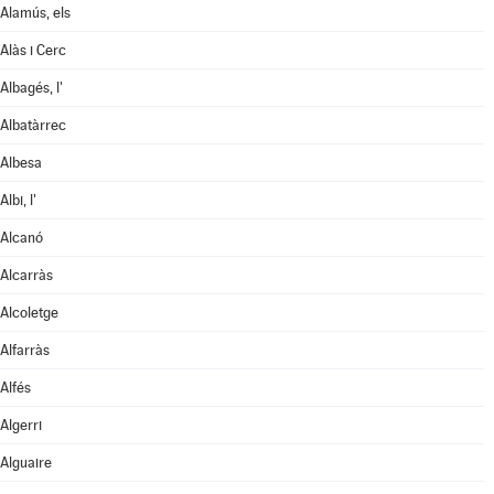
Alamús, els
Alàs i Cerc
Albagés, l'
Albatàrrec
Albesa
Albi, l'
Alcanó
Alcarràs
Alcoletge
Alfarràs
Alfés
Algerri
Alguaire