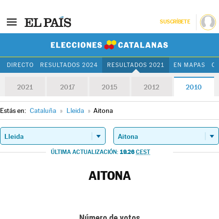
SUSCRÍBETE
Elecciones Cat
DIRECTO
RESULTADOS 2024
RESULTADOS 2021
EN MAPAS
C
2021
2017
2015
2012
2010
Estás en:
Cataluña
»
Lleida
»
Aitona
19.26
ÚLTIMA ACTUALIZACIÓN:
CEST
AITONA
Número de votos