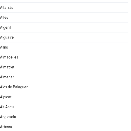
Alfarràs
Alfés
Algerri
Alguaire
Alins
Almacelles
Almatret
Almenar
Alòs de Balaguer
Alpicat
Alt Àneu
Anglesola
Arbeca