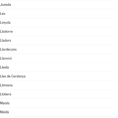
Juneda
Les
Linyola
Lladorre
Lladurs
Llardecans
Llavorsí
Lleida
Lles de Cerdanya
Llimiana
Llobera
Maials
Maldà