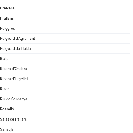
Preixens
Prullans
Puiggròs
Puigverd d'Agramunt
Puigverd de Lleida
Rialp
Ribera d'Ondara
Ribera d'Urgellet
Riner
Riu de Cerdanya
Rosselló
Salàs de Pallars
Sanaüja