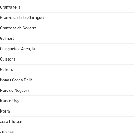
Granyanella
Granyena de les Garrigues
Granyena de Segarra
Guimerà
Guingueta d'Àneu, la
Guissona
Guixers
Isona i Conca Dellà
Ivars de Noguera
Ivars d'Urgell
Ivorra
Josa i Tuixén
Juncosa