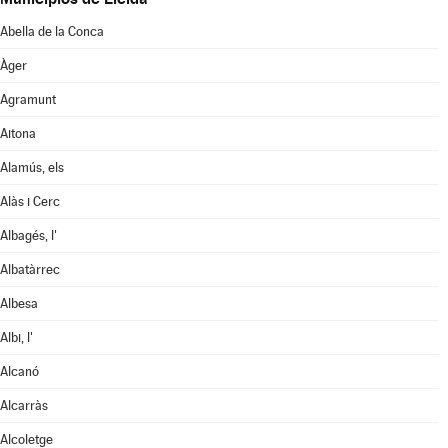
Abella de la Conca
Àger
Agramunt
Aitona
Alamús, els
Alàs i Cerc
Albagés, l'
Albatàrrec
Albesa
Albi, l'
Alcanó
Alcarràs
Alcoletge