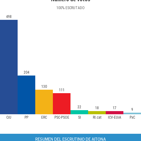
100
%
ESCRUTADO
498
204
130
111
22
18
17
9
CiU
PP
ERC
PSC-PSOE
SI
RI.cat
ICV-EUiA
PxC
RESUMEN DEL ESCRUTINIO DE AITONA