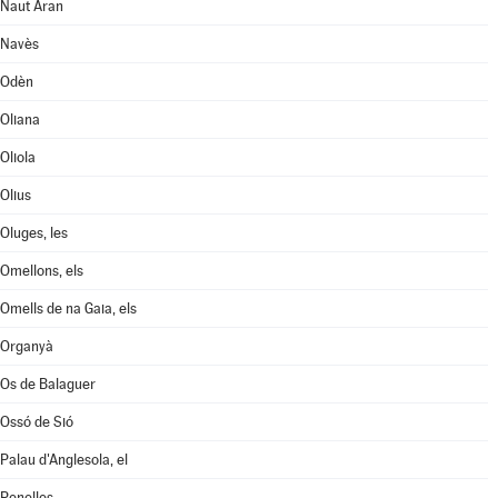
Naut Aran
Navès
Odèn
Oliana
Oliola
Olius
Oluges, les
Omellons, els
Omells de na Gaia, els
Organyà
Os de Balaguer
Ossó de Sió
Palau d'Anglesola, el
Penelles