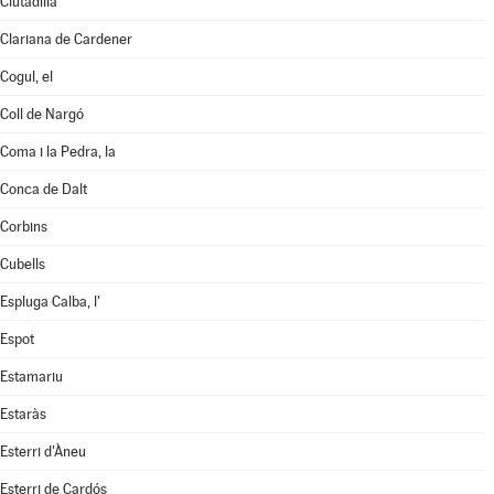
Ciutadilla
Clariana de Cardener
Cogul, el
Coll de Nargó
Coma i la Pedra, la
Conca de Dalt
Corbins
Cubells
Espluga Calba, l'
Espot
Estamariu
Estaràs
Esterri d'Àneu
Esterri de Cardós