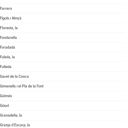
Farrera
Fígols i Alinyà
Floresta, la
Fondarella
Foradada
Fuliola, la
Fulleda
Gavet de la Conca
Gimenells i el Pla de la Font
Golmés
Gósol
Granadella, la
Granja d'Escarp, la