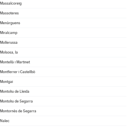
Massalcoreig
Massoteres
Menàrguens
Miralcamp
Mollerussa
Molsosa, la
Montellà i Martinet
Montferrer i Castellbò
Montgai
Montoliu de Lleida
Montoliu de Segarra
Montornès de Segarra
Nalec