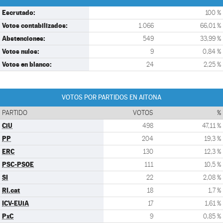
Escrutado:
100 %
Votos contabilizados:
1.066
66,01 %
Abstenciones:
549
33,99 %
Votos nulos:
9
0,84 %
Votos en blanco:
24
2,25 %
VOTOS POR PARTIDOS EN AITONA
PARTIDO
VOTOS
%
CiU
498
47,11 %
PP
204
19,3 %
ERC
130
12,3 %
PSC-PSOE
111
10,5 %
SI
22
2,08 %
RI.cat
18
1,7 %
ICV-EUiA
17
1,61 %
PxC
9
0,85 %