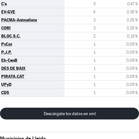
C's
5
0,47 %
EV-GVE
4
0,38 %
PACMA-Animalista
3
0,28 %
CORI
3
0,28 %
BLOC.S.C.
2
0,19 %
PxCat
1
0,09 %
P.J.P.
1
0,09 %
Eb-CenB
1
0,09 %
DES DE BAIX
1
0,09 %
PIRATA.CAT
1
0,09 %
UPyD
1
0,09 %
CDS
1
0,09 %
Descárgate los datos en xml
Municipios de Lleida