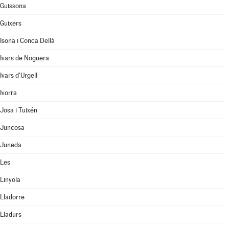
Guissona
Guixers
Isona i Conca Dellà
Ivars de Noguera
Ivars d'Urgell
Ivorra
Josa i Tuixén
Juncosa
Juneda
Les
Linyola
Lladorre
Lladurs