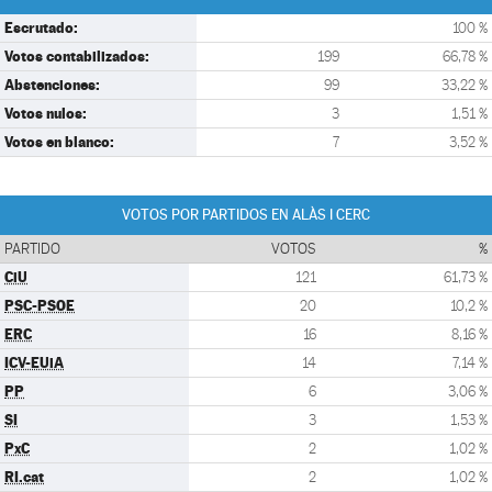
Escrutado:
100 %
Votos contabilizados:
199
66,78 %
Abstenciones:
99
33,22 %
Votos nulos:
3
1,51 %
Votos en blanco:
7
3,52 %
VOTOS POR PARTIDOS EN ALÀS I CERC
PARTIDO
VOTOS
%
CiU
121
61,73 %
PSC-PSOE
20
10,2 %
ERC
16
8,16 %
ICV-EUiA
14
7,14 %
PP
6
3,06 %
SI
3
1,53 %
PxC
2
1,02 %
RI.cat
2
1,02 %