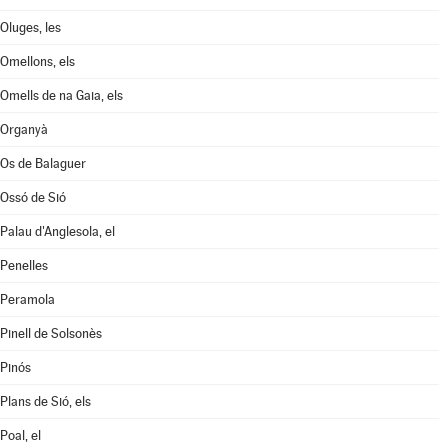
Oluges, les
Omellons, els
Omells de na Gaia, els
Organyà
Os de Balaguer
Ossó de Sió
Palau d'Anglesola, el
Penelles
Peramola
Pinell de Solsonès
Pinós
Plans de Sió, els
Poal, el