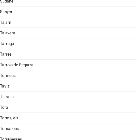
Sudanell
Sunyer
Talarn
Talavera
Tàrrega
Tarrés
Tarroja de Segarra
Térmens
Tírvia
Tiurana
Torà
Torms, els
Tornabous
Torrebesses