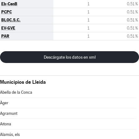
Eb-CenB
1
0,51 %
PCPC
1
0,51 %
BLOC.S.C.
1
0,51 %
EV-GVE
1
0,51 %
PAR
1
0,51 %
Descárgate los datos en xml
Municipios de Lleida
Abella de la Conca
Àger
Agramunt
Aitona
Alamús, els