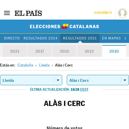
SUSCRÍBETE
Elecciones Cat
DIRECTO
RESULTADOS 2024
RESULTADOS 2021
EN MAPAS
C
2021
2017
2015
2012
2010
Estás en:
Cataluña
»
Lleida
»
Alàs i Cerc
19.26
ÚLTIMA ACTUALIZACIÓN:
CEST
ALÀS I CERC
Número de votos