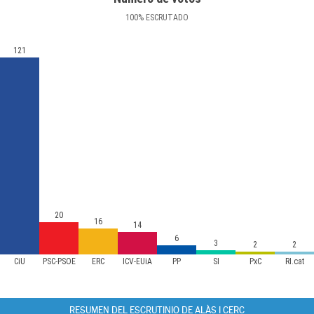
100
%
ESCRUTADO
121
20
16
14
6
3
2
2
CiU
PSC-PSOE
ERC
ICV-EUiA
PP
SI
PxC
RI.cat
RESUMEN DEL ESCRUTINIO DE ALÀS I CERC