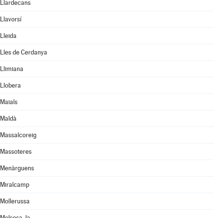
Llardecans
Llavorsí
Lleida
Lles de Cerdanya
Llimiana
Llobera
Maials
Maldà
Massalcoreig
Massoteres
Menàrguens
Miralcamp
Mollerussa
Molsosa, la