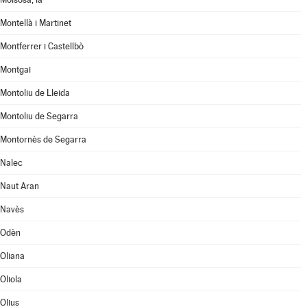
Montellà i Martinet
Montferrer i Castellbò
Montgai
Montoliu de Lleida
Montoliu de Segarra
Montornès de Segarra
Nalec
Naut Aran
Navès
Odèn
Oliana
Oliola
Olius