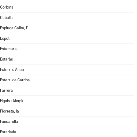
Corbins
Cubells
Espluga Calba, l'
Espot
Estamariu
Estaràs
Esterri d'Àneu
Esterri de Cardós
Farrera
Fígols i Alinyà
Floresta, la
Fondarella
Foradada