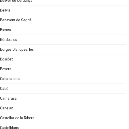
Bellver de Cerdanya
Bellvís
Benavent de Segrià
Biosca
Bòrdes, es
Borges Blanques, les
Bossòst
Bovera
Cabanabona
Cabó
Camarasa
Canejan
Castellar de la Ribera
Castelldans