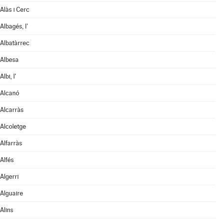
Alàs i Cerc
Albagés, l'
Albatàrrec
Albesa
Albi, l'
Alcanó
Alcarràs
Alcoletge
Alfarràs
Alfés
Algerri
Alguaire
Alins