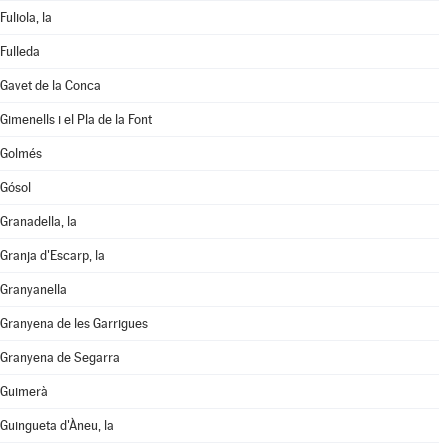
Fuliola, la
Fulleda
Gavet de la Conca
Gimenells i el Pla de la Font
Golmés
Gósol
Granadella, la
Granja d'Escarp, la
Granyanella
Granyena de les Garrigues
Granyena de Segarra
Guimerà
Guingueta d'Àneu, la