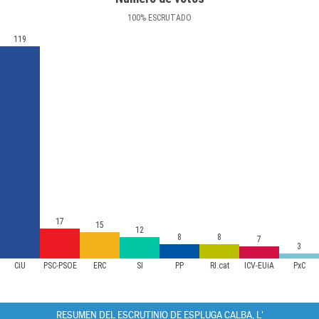
100
%
ESCRUTADO
119
17
15
12
8
8
7
3
CiU
PSC-PSOE
ERC
SI
PP
RI.cat
ICV-EUiA
PxC
RESUMEN DEL ESCRUTINIO DE ESPLUGA CALBA, L'