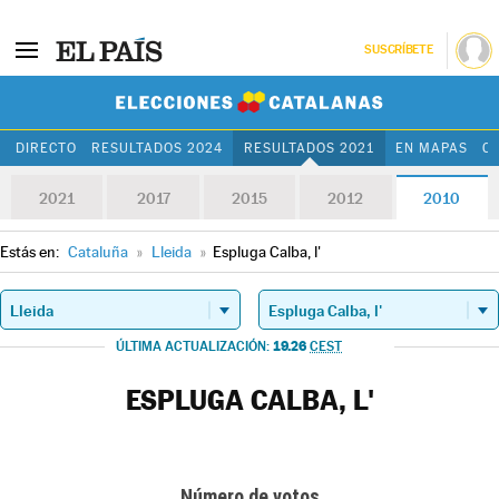
SUSCRÍBETE
Elecciones Cat
DIRECTO
RESULTADOS 2024
RESULTADOS 2021
EN MAPAS
C
2021
2017
2015
2012
2010
Estás en:
Cataluña
»
Lleida
»
Espluga Calba, l'
19.26
ÚLTIMA ACTUALIZACIÓN:
CEST
ESPLUGA CALBA, L'
Número de votos