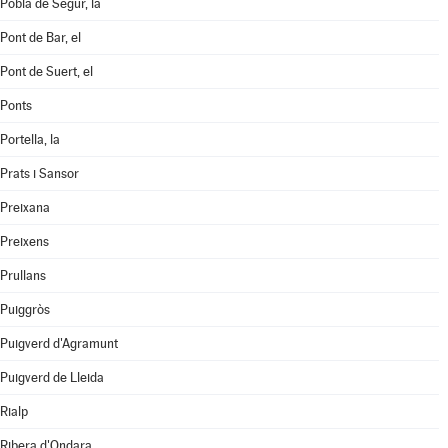
Pobla de Segur, la
Pont de Bar, el
Pont de Suert, el
Ponts
Portella, la
Prats i Sansor
Preixana
Preixens
Prullans
Puiggròs
Puigverd d'Agramunt
Puigverd de Lleida
Rialp
Ribera d'Ondara