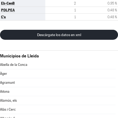
Eb-CenB
2
0,95 %
PDLPEA
1
0,48 %
C's
1
0,48 %
Descárgate los datos en xml
Municipios de Lleida
Abella de la Conca
Àger
Agramunt
Aitona
Alamús, els
Alàs i Cerc