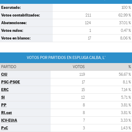
Escrutado:
100 %
Votos contabilizados:
211
62,99 %
Abstenciones:
124
37,01 %
Votos nulos:
1
0,47 %
Votos en blanco:
17
8,06 %
VOTOS POR PARTIDOS EN ESPLUGA CALBA, L'
PARTIDO
VOTOS
%
CiU
119
56,67 %
PSC-PSOE
17
8,1 %
ERC
15
7,14 %
SI
12
5,71 %
PP
8
3,81 %
RI.cat
8
3,81 %
ICV-EUiA
7
3,33 %
PxC
3
1,43 %