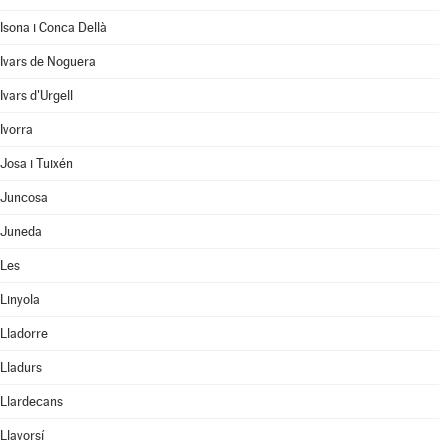
Isona i Conca Dellà
Ivars de Noguera
Ivars d'Urgell
Ivorra
Josa i Tuixén
Juncosa
Juneda
Les
Linyola
Lladorre
Lladurs
Llardecans
Llavorsí