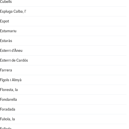
Cubells
Espluga Calba, l'
Espot
Estamariu
Estaràs
Esterri d'Àneu
Esterri de Cardós
Farrera
Fígols i Alinyà
Floresta, la
Fondarella
Foradada
Fuliola, la
Fulleda