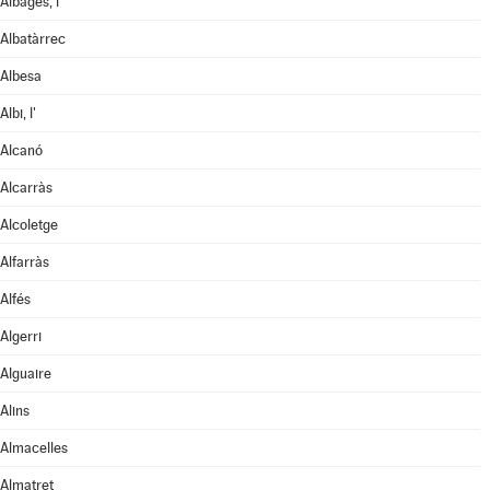
Albagés, l'
Albatàrrec
Albesa
Albi, l'
Alcanó
Alcarràs
Alcoletge
Alfarràs
Alfés
Algerri
Alguaire
Alins
Almacelles
Almatret