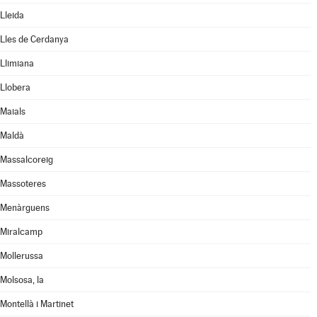
Lleida
Lles de Cerdanya
Llimiana
Llobera
Maials
Maldà
Massalcoreig
Massoteres
Menàrguens
Miralcamp
Mollerussa
Molsosa, la
Montellà i Martinet