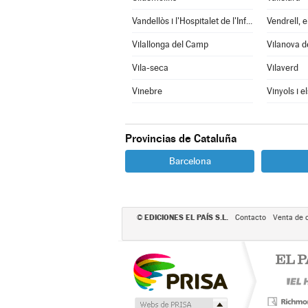
Vandellòs i l'Hospitalet de l'Infant
Vendrell, e
Vilallonga del Camp
Vilanova d
Vila-seca
Vilaverd
Vinebre
Vinyols i e
Provincias de Cataluña
Barcelona
EDICIONES EL PAÍS S.L.
©
Contacto
Venta de 