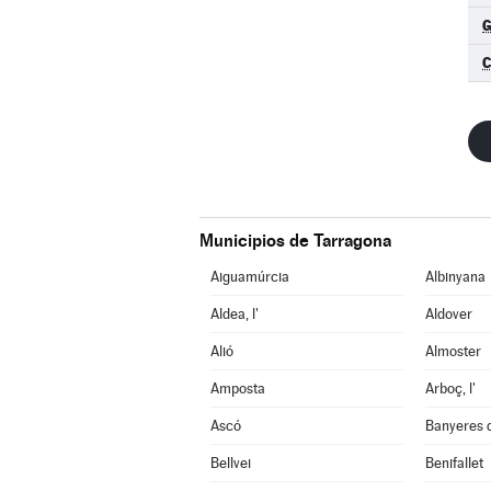
G
Municipios de Tarragona
Aiguamúrcia
Albinyana
Aldea, l'
Aldover
Alió
Almoster
Amposta
Arboç, l'
Ascó
Banyeres 
Bellvei
Benifallet