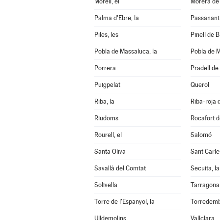
Morell, el
Morera de 
Palma d'Ebre, la
Passanant i
Piles, les
Pinell de Br
Pobla de Massaluca, la
Pobla de M
Porrera
Pradell de 
Puigpelat
Querol
Riba, la
Riba-roja 
Riudoms
Rocafort d
Rourell, el
Salomó
Santa Oliva
Sant Carle
Savallà del Comtat
Secuita, la
Solivella
Tarragona
Torre de l'Espanyol, la
Torredem
Ulldemolins
Vallclara