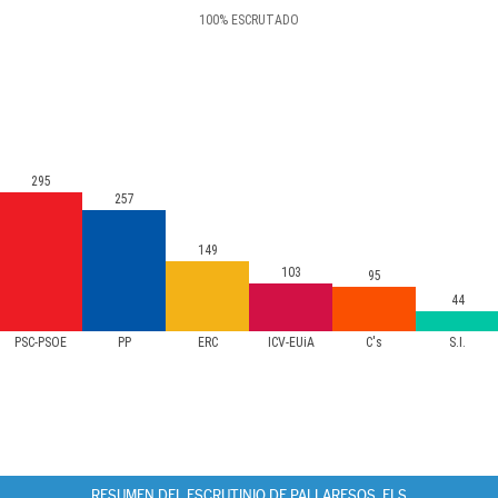
100
%
ESCRUTADO
295
257
149
103
95
44
PSC-PSOE
PP
ERC
ICV-EUiA
C's
S.I.
RESUMEN DEL ESCRUTINIO DE PALLARESOS, ELS