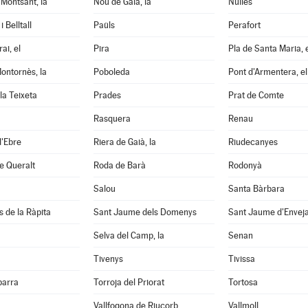
Montsant, la
Nou de Gaià, la
Nulles
 Belltall
Paüls
Perafort
ai, el
Pira
Pla de Santa Maria, 
ontornès, la
Poboleda
Pont d'Armentera, el
la Teixeta
Prades
Prat de Comte
Rasquera
Renau
d'Ebre
Riera de Gaià, la
Riudecanyes
e Queralt
Roda de Barà
Rodonyà
Salou
Santa Bàrbara
s de la Ràpita
Sant Jaume dels Domenys
Sant Jaume d'Envej
Selva del Camp, la
Senan
Tivenys
Tivissa
barra
Torroja del Priorat
Tortosa
Vallfogona de Riucorb
Vallmoll