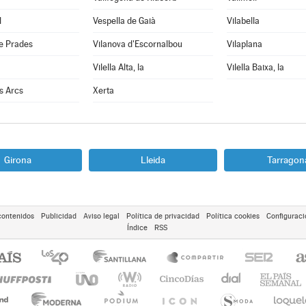
l
Vespella de Gaià
Vilabella
e Prades
Vilanova d'Escornalbou
Vilaplana
Vilella Alta, la
Vilella Baixa, la
ls Arcs
Xerta
Girona
Lleida
Tarragon
contenidos
Publicidad
Aviso legal
Política de privacidad
Política cookies
Configuraci
Índice
RSS