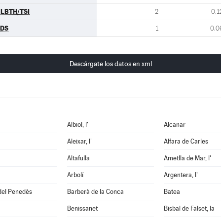
LBTH/TSI
2
0,1
CDS
1
0,0
Descárgate los datos en xml
Albiol, l'
Alcanar
Aleixar, l'
Alfara de Carles
Altafulla
Ametlla de Mar, l'
Arbolí
Argentera, l'
del Penedès
Barberà de la Conca
Batea
Benissanet
Bisbal de Falset, la