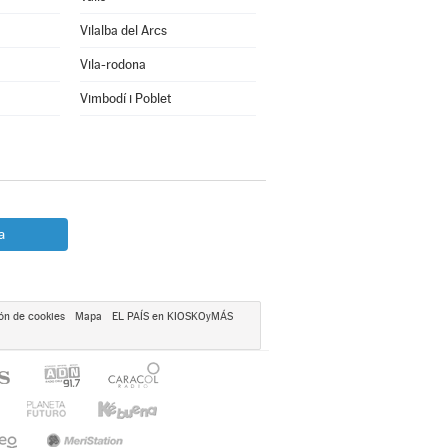
Vilalba del Arcs
Vila-rodona
Vimbodí i Poblet
a
ón de cookies
Mapa
EL PAÍS en KIOSKOyMÁS