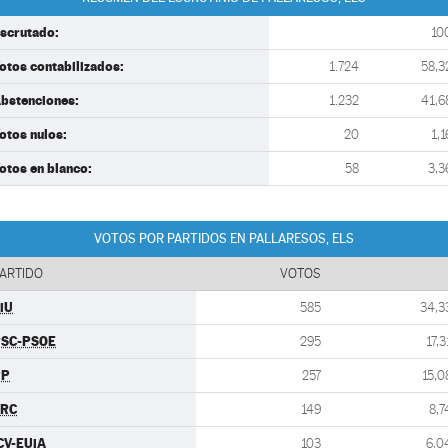
scrutado:
10
otos contabilizados:
1.724
58,3
bstenciones:
1.232
41,6
otos nulos:
20
1,1
otos en blanco:
58
3,3
VOTOS POR PARTIDOS EN PALLARESOS, ELS
ARTIDO
VOTOS
iU
585
34,3
SC-PSOE
295
17,3
PP
257
15,0
ERC
149
8,7
CV-EUiA
103
6,0