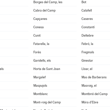
Borges del Camp, les
Bot
Cabra del Camp
Calafell
Capçanes
Caseres
Conesa
Constantí
Cunit
Deltebre
Fatarella, la
Febró, la
Forès
Freginals
Garidells, els
Ginestar
els
Horta de Sant Joan
Lloar, el
Margalef
Mas de Barberans
Maspujols
Masroig, el
Montblanc
Montbrió del Camp
Mont-roig del Camp
Móra d'Ebre