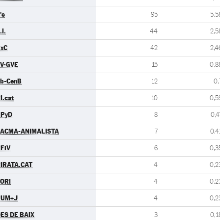
's
95
5,5
.I.
44
2,5
xC
42
2,4
V-GVE
15
0,8
b-CenB
12
0,
I.cat
10
0,5
UPyD
8
0,4
ACMA-ANIMALISTA
7
0,4
FiV
6
0,3
IRATA.CAT
4
0,2
ORI
4
0,2
PUM+J
4
0,2
ES DE BAIX
3
0,1