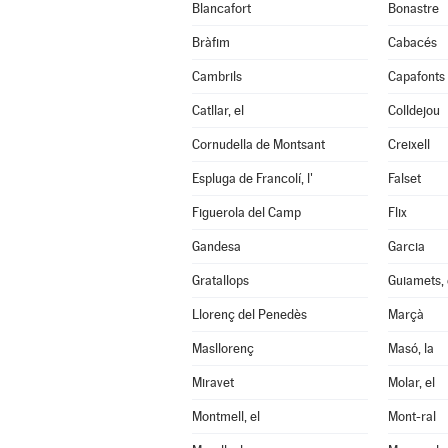
Blancafort
Bonastre
Bràfim
Cabacés
Cambrils
Capafonts
Catllar, el
Colldejou
Cornudella de Montsant
Creixell
Espluga de Francolí, l'
Falset
Figuerola del Camp
Flix
Gandesa
Garcia
Gratallops
Guiamets, 
Llorenç del Penedès
Marçà
Masllorenç
Masó, la
Miravet
Molar, el
Montmell, el
Mont-ral