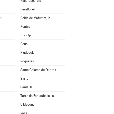
Pallaresos, els
Perelló, el
el
Pobla de Mafumet, la
Pontils
Pratdip
Reus
Riudecols
Roquetes
Santa Coloma de Queralt
a
Sarral
Sénia, la
Torre de Fontaubella, la
Ulldecona
Valls