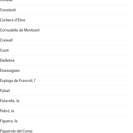
Constantí
Corbera d'Ebre
Cornudella de Montsant
Creixell
Cunit
Deltebre
Duesaigües
Espluga de Francolí, l'
Falset
Fatarella, la
Febró, la
Figuera, la
Figuerola del Camp