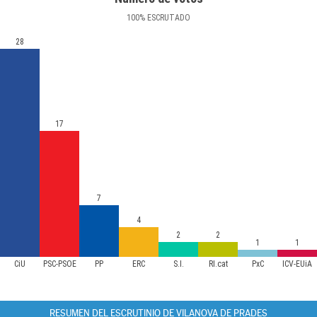
100
%
ESCRUTADO
28
17
7
4
2
2
1
1
CiU
PSC-PSOE
PP
ERC
S.I.
RI.cat
PxC
ICV-EUiA
RESUMEN DEL ESCRUTINIO DE VILANOVA DE PRADES