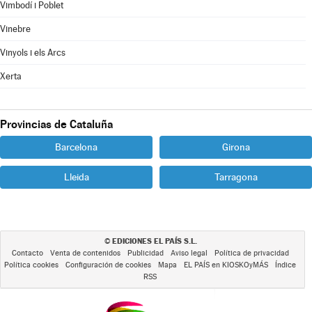
Vimbodí i Poblet
Vinebre
Vinyols i els Arcs
Xerta
Provincias de Cataluña
Barcelona
Girona
Lleida
Tarragona
EDICIONES EL PAÍS S.L.
©
Contacto
Venta de contenidos
Publicidad
Aviso legal
Política de privacidad
Política cookies
Configuración de cookies
Mapa
EL PAÍS en KIOSKOyMÁS
Índice
RSS