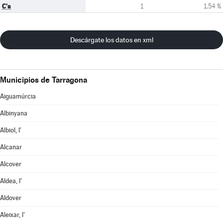
C's
1
1,54 %
Descárgate los datos en xml
Municipios de Tarragona
Aiguamúrcia
Albinyana
Albiol, l'
Alcanar
Alcover
Aldea, l'
Aldover
Aleixar, l'