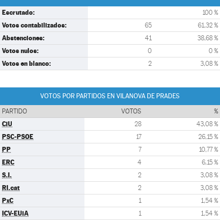
Escrutado:
100 %
Votos contabilizados:
65
61,32 %
Abstenciones:
41
38,68 %
Votos nulos:
0
0 %
Votos en blanco:
2
3,08 %
VOTOS POR PARTIDOS EN VILANOVA DE PRADES
PARTIDO
VOTOS
%
CiU
28
43,08 %
PSC-PSOE
17
26,15 %
PP
7
10,77 %
ERC
4
6,15 %
S.I.
2
3,08 %
RI.cat
2
3,08 %
PxC
1
1,54 %
ICV-EUiA
1
1,54 %