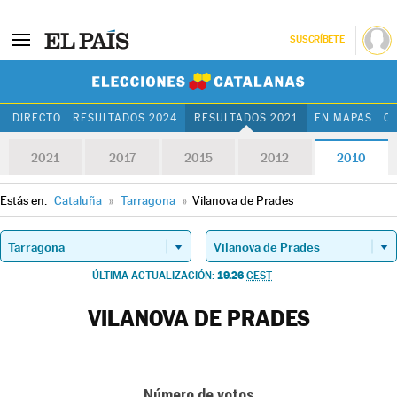
SUSCRÍBETE
Elecciones Cat
DIRECTO
RESULTADOS 2024
RESULTADOS 2021
EN MAPAS
C
2021
2017
2015
2012
2010
Estás en:
Cataluña
»
Tarragona
»
Vilanova de Prades
19.26
ÚLTIMA ACTUALIZACIÓN:
CEST
VILANOVA DE PRADES
Número de votos