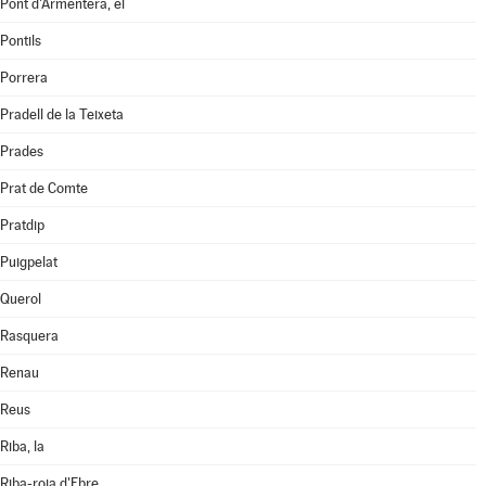
Pont d'Armentera, el
Pontils
Porrera
Pradell de la Teixeta
Prades
Prat de Comte
Pratdip
Puigpelat
Querol
Rasquera
Renau
Reus
Riba, la
Riba-roja d'Ebre