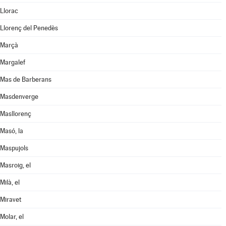
Llorac
Llorenç del Penedès
Marçà
Margalef
Mas de Barberans
Masdenverge
Masllorenç
Masó, la
Maspujols
Masroig, el
Milà, el
Miravet
Molar, el