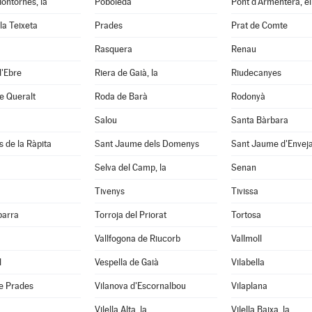
ontornès, la
Poboleda
Pont d'Armentera, el
la Teixeta
Prades
Prat de Comte
Rasquera
Renau
d'Ebre
Riera de Gaià, la
Riudecanyes
e Queralt
Roda de Barà
Rodonyà
Salou
Santa Bàrbara
s de la Ràpita
Sant Jaume dels Domenys
Sant Jaume d'Envej
Selva del Camp, la
Senan
Tivenys
Tivissa
barra
Torroja del Priorat
Tortosa
Vallfogona de Riucorb
Vallmoll
l
Vespella de Gaià
Vilabella
e Prades
Vilanova d'Escornalbou
Vilaplana
Vilella Alta, la
Vilella Baixa, la