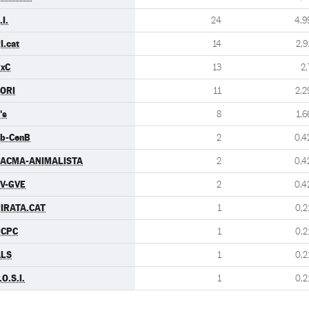
.I.
24
4,9
I.cat
14
2,9
xC
13
2,
ORI
11
2,2
's
8
1,6
b-CenB
2
0,4
ACMA-ANIMALISTA
2
0,4
V-GVE
2
0,4
IRATA.CAT
1
0,2
PCPC
1
0,2
ALS
1
0,2
.O.S.I.
1
0,2