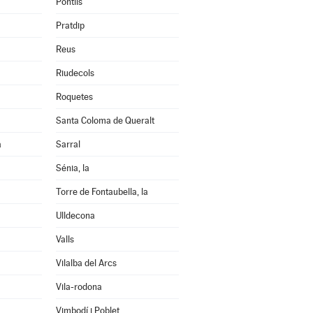
Pontils
Pratdip
Reus
Riudecols
Roquetes
Santa Coloma de Queralt
a
Sarral
Sénia, la
Torre de Fontaubella, la
Ulldecona
Valls
Vilalba del Arcs
Vila-rodona
Vimbodí i Poblet