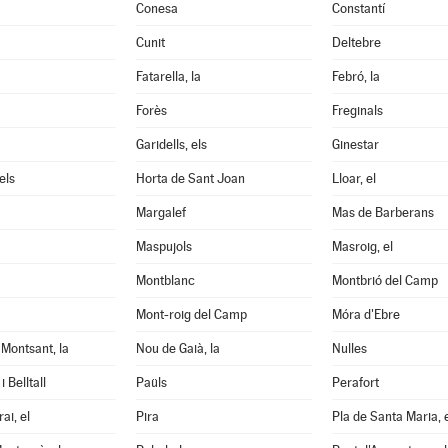
Conesa
Constantí
Cunit
Deltebre
Fatarella, la
Febró, la
Forès
Freginals
Garidells, els
Ginestar
els
Horta de Sant Joan
Lloar, el
Margalef
Mas de Barberans
Maspujols
Masroig, el
Montblanc
Montbrió del Camp
Mont-roig del Camp
Móra d'Ebre
Montsant, la
Nou de Gaià, la
Nulles
 Belltall
Paüls
Perafort
ai, el
Pira
Pla de Santa Maria, 