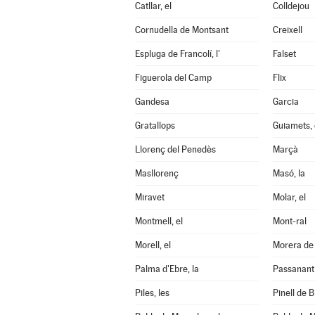
Catllar, el
Colldejou
Cornudella de Montsant
Creixell
Espluga de Francolí, l'
Falset
Figuerola del Camp
Flix
Gandesa
Garcia
Gratallops
Guiamets, 
Llorenç del Penedès
Marçà
Masllorenç
Masó, la
Miravet
Molar, el
Montmell, el
Mont-ral
Morell, el
Morera de 
Palma d'Ebre, la
Passanant i
Piles, les
Pinell de Br