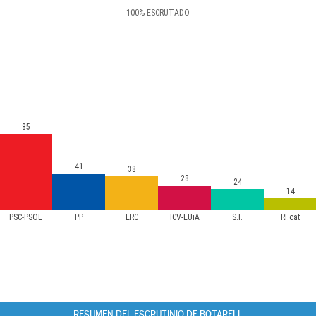
100
%
ESCRUTADO
85
41
38
28
24
14
PSC-PSOE
PP
ERC
ICV-EUiA
S.I.
RI.cat
RESUMEN DEL ESCRUTINIO DE BOTARELL