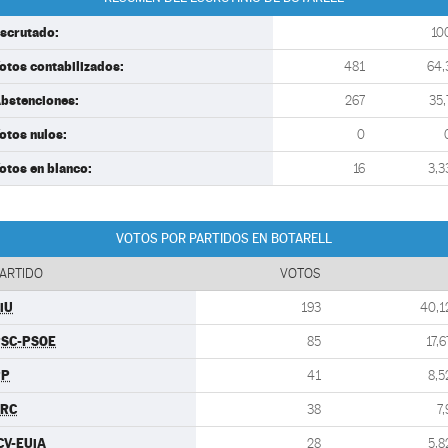
scrutado:
10
otos contabilizados:
481
64,
bstenciones:
267
35,
otos nulos:
0
otos en blanco:
16
3,3
VOTOS POR PARTIDOS EN BOTARELL
ARTIDO
VOTOS
iU
193
40,1
SC-PSOE
85
17,6
PP
41
8,5
ERC
38
7,
CV-EUiA
28
5,8