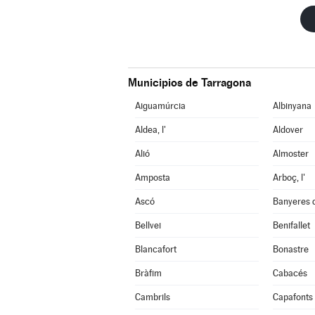
Municipios de Tarragona
Aiguamúrcia
Albinyana
Aldea, l'
Aldover
Alió
Almoster
Amposta
Arboç, l'
Ascó
Banyeres 
Bellvei
Benifallet
Blancafort
Bonastre
Bràfim
Cabacés
Cambrils
Capafonts