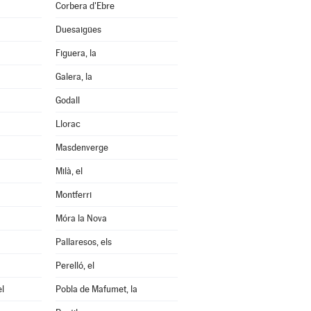
Corbera d'Ebre
Duesaigües
Figuera, la
Galera, la
Godall
Llorac
Masdenverge
Milà, el
Montferri
Móra la Nova
Pallaresos, els
Perelló, el
el
Pobla de Mafumet, la