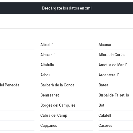
Descárgate los datos en xml
Albiol, l'
Alcanar
Aleixar, l'
Alfara de Carles
Altafulla
Ametlla de Mar, l'
Arbolí
Argentera, l'
del Penedès
Barberà de la Conca
Batea
Benissanet
Bisbal de Falset, la
Borges del Camp, les
Bot
Cabra del Camp
Calafell
Capçanes
Caseres