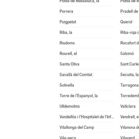
Pobla de Massaluca, la
Pobla de M
Porrera
Pradell de 
Puigpelat
Querol
Riba, la
Riba-roja 
Riudoms
Rocafort d
Rourell, el
Salomó
Santa Oliva
Sant Carle
Savallà del Comtat
Secuita, la
Solivella
Tarragona
Torre de l'Espanyol, la
Torredem
Ulldemolins
Vallclara
Vandellòs i l'Hospitalet de l'Infant
Vendrell, e
Vilallonga del Camp
Vilanova d
Vila-seca
Vilaverd