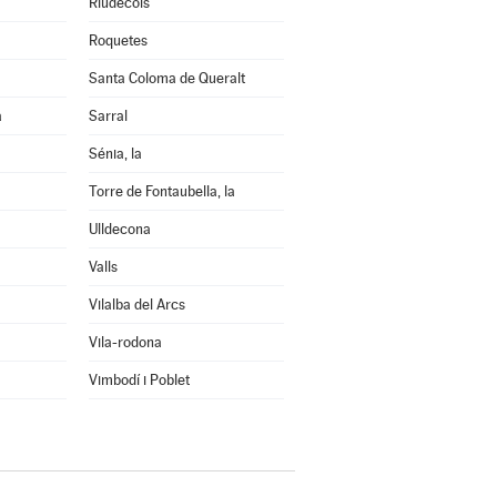
Riudecols
Roquetes
Santa Coloma de Queralt
a
Sarral
Sénia, la
Torre de Fontaubella, la
Ulldecona
Valls
Vilalba del Arcs
Vila-rodona
Vimbodí i Poblet