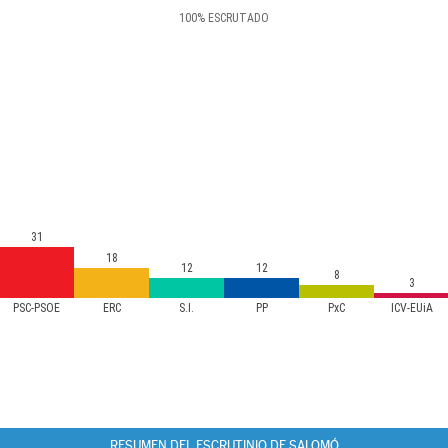
100
%
ESCRUTADO
31
18
12
12
8
3
PSC-PSOE
ERC
S.I.
PP
PxC
ICV-EUiA
RESUMEN DEL ESCRUTINIO DE SALOMÓ