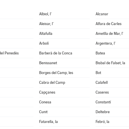
Albiol, l'
Alcanar
Aleixar, l'
Alfara de Carles
Altafulla
Ametlla de Mar, l'
Arbolí
Argentera, l'
del Penedès
Barberà de la Conca
Batea
Benissanet
Bisbal de Falset, la
Borges del Camp, les
Bot
Cabra del Camp
Calafell
Capçanes
Caseres
Conesa
Constantí
Cunit
Deltebre
Fatarella, la
Febró, la