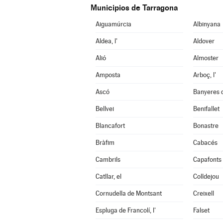
Municipios de Tarragona
Aiguamúrcia
Albinyana
Aldea, l'
Aldover
Alió
Almoster
Amposta
Arboç, l'
Ascó
Banyeres 
Bellvei
Benifallet
Blancafort
Bonastre
Bràfim
Cabacés
Cambrils
Capafonts
Catllar, el
Colldejou
Cornudella de Montsant
Creixell
Espluga de Francolí, l'
Falset