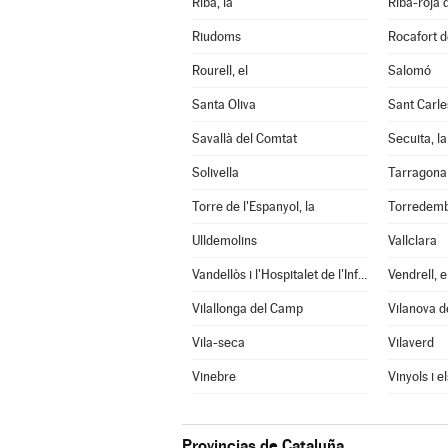
Riba, la
Riba-roja 
Riudoms
Rocafort d
Rourell, el
Salomó
Santa Oliva
Sant Carle
Savallà del Comtat
Secuita, la
Solivella
Tarragona
Torre de l'Espanyol, la
Torredem
Ulldemolins
Vallclara
Vandellòs i l'Hospitalet de l'Infant
Vendrell, e
Vilallonga del Camp
Vilanova d
Vila-seca
Vilaverd
Vinebre
Vinyols i e
Provincias de Cataluña