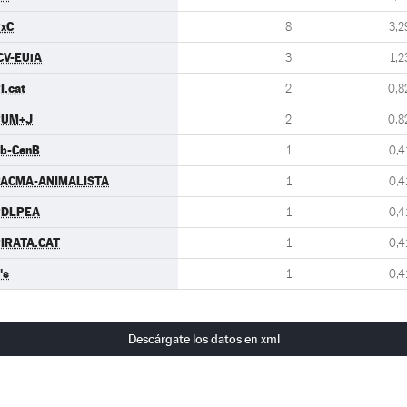
xC
8
3,2
CV-EUiA
3
1,2
I.cat
2
0,8
PUM+J
2
0,8
b-CenB
1
0,4
ACMA-ANIMALISTA
1
0,4
PDLPEA
1
0,4
IRATA.CAT
1
0,4
's
1
0,4
Descárgate los datos en xml