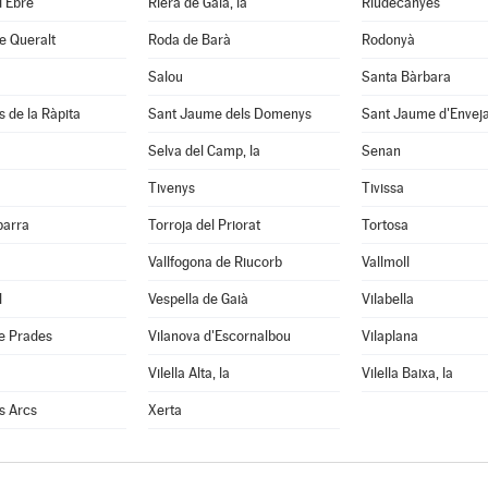
d'Ebre
Riera de Gaià, la
Riudecanyes
e Queralt
Roda de Barà
Rodonyà
Salou
Santa Bàrbara
s de la Ràpita
Sant Jaume dels Domenys
Sant Jaume d'Envej
Selva del Camp, la
Senan
Tivenys
Tivissa
barra
Torroja del Priorat
Tortosa
Vallfogona de Riucorb
Vallmoll
l
Vespella de Gaià
Vilabella
e Prades
Vilanova d'Escornalbou
Vilaplana
Vilella Alta, la
Vilella Baixa, la
ls Arcs
Xerta