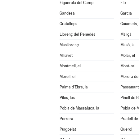
Figuerola del Camp
Flix
Gandesa
Garcia
Gratallops
Guiamets, 
Llorenç del Penedès
Marçà
Masllorenç
Masó, la
Miravet
Molar, el
Montmell, el
Mont-ral
Morell, el
Morera de 
Palma d'Ebre, la
Passanant i
Piles, les
Pinell de Br
Pobla de Massaluca, la
Pobla de M
Porrera
Pradell de 
Puigpelat
Querol