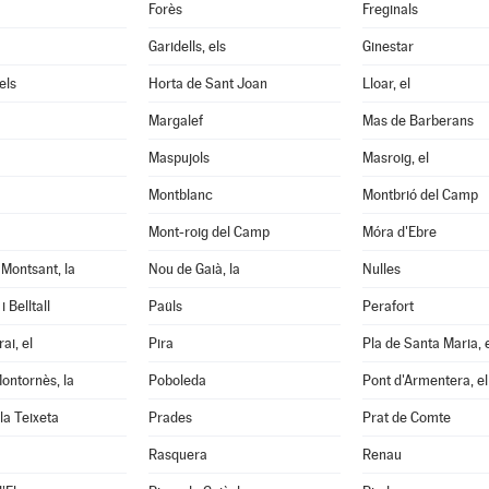
Forès
Freginals
Garidells, els
Ginestar
els
Horta de Sant Joan
Lloar, el
Margalef
Mas de Barberans
Maspujols
Masroig, el
Montblanc
Montbrió del Camp
Mont-roig del Camp
Móra d'Ebre
Montsant, la
Nou de Gaià, la
Nulles
 Belltall
Paüls
Perafort
ai, el
Pira
Pla de Santa Maria, 
ontornès, la
Poboleda
Pont d'Armentera, el
la Teixeta
Prades
Prat de Comte
Rasquera
Renau