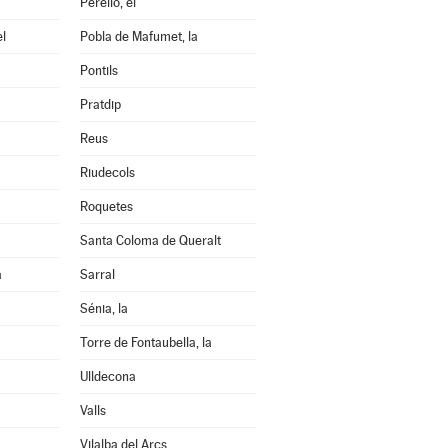
Perelló, el
el
Pobla de Mafumet, la
Pontils
Pratdip
Reus
Riudecols
Roquetes
Santa Coloma de Queralt
a
Sarral
Sénia, la
Torre de Fontaubella, la
Ulldecona
Valls
Vilalba del Arcs