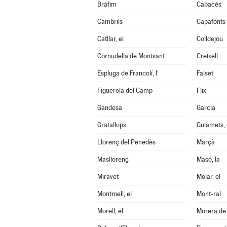
Bràfim
Cabacés
Cambrils
Capafonts
Catllar, el
Colldejou
Cornudella de Montsant
Creixell
Espluga de Francolí, l'
Falset
Figuerola del Camp
Flix
Gandesa
Garcia
Gratallops
Guiamets, 
Llorenç del Penedès
Marçà
Masllorenç
Masó, la
Miravet
Molar, el
Montmell, el
Mont-ral
Morell, el
Morera de 