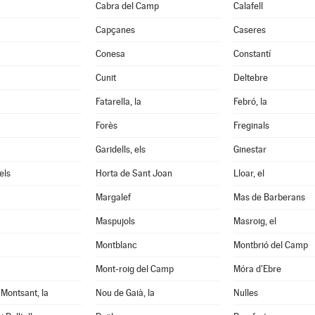
Cabra del Camp
Calafell
Capçanes
Caseres
Conesa
Constantí
Cunit
Deltebre
Fatarella, la
Febró, la
Forès
Freginals
Garidells, els
Ginestar
els
Horta de Sant Joan
Lloar, el
Margalef
Mas de Barberans
Maspujols
Masroig, el
Montblanc
Montbrió del Camp
Mont-roig del Camp
Móra d'Ebre
Montsant, la
Nou de Gaià, la
Nulles