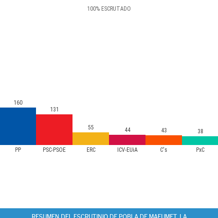
100
%
ESCRUTADO
160
131
55
44
43
38
PP
PSC-PSOE
ERC
ICV-EUiA
C's
PxC
RESUMEN DEL ESCRUTINIO DE POBLA DE MAFUMET, LA