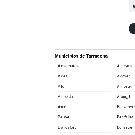
M
Municipios de Tarragona
Aiguamúrcia
Albinyana
Aldea, l'
Aldover
Alió
Almoster
Amposta
Arboç, l'
Ascó
Banyeres 
Bellvei
Benifallet
Blancafort
Bonastre