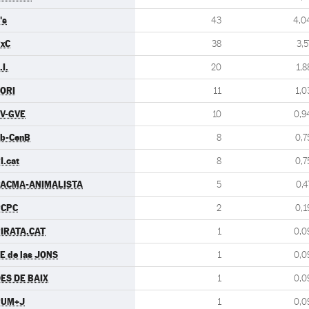
's
43
4,0
xC
38
3,5
.I.
20
1,8
ORI
11
1,0
V-GVE
10
0,9
b-CenB
8
0,7
I.cat
8
0,7
ACMA-ANIMALISTA
5
0,4
PCPC
2
0,1
IRATA.CAT
1
0,0
E de las JONS
1
0,0
ES DE BAIX
1
0,0
PUM+J
1
0,0