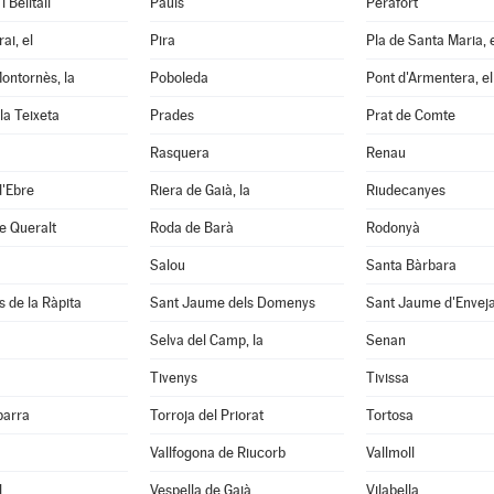
 Belltall
Paüls
Perafort
ai, el
Pira
Pla de Santa Maria, 
ontornès, la
Poboleda
Pont d'Armentera, el
la Teixeta
Prades
Prat de Comte
Rasquera
Renau
d'Ebre
Riera de Gaià, la
Riudecanyes
e Queralt
Roda de Barà
Rodonyà
Salou
Santa Bàrbara
s de la Ràpita
Sant Jaume dels Domenys
Sant Jaume d'Envej
Selva del Camp, la
Senan
Tivenys
Tivissa
barra
Torroja del Priorat
Tortosa
Vallfogona de Riucorb
Vallmoll
l
Vespella de Gaià
Vilabella