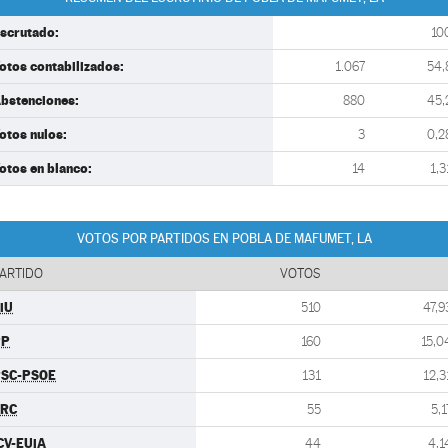
scrutado:
10
otos contabilizados:
1.067
54,
bstenciones:
880
45,
otos nulos:
3
0,2
otos en blanco:
14
1,3
VOTOS POR PARTIDOS EN POBLA DE MAFUMET, LA
ARTIDO
VOTOS
iU
510
47,9
PP
160
15,0
SC-PSOE
131
12,3
ERC
55
5,1
CV-EUiA
44
4,1