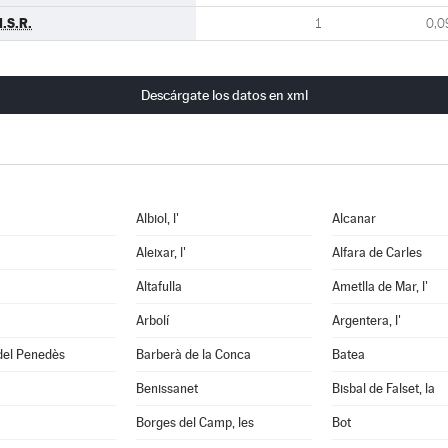
.S.R.
1
0,0
Descárgate los datos en xml
Albiol, l'
Alcanar
Aleixar, l'
Alfara de Carles
Altafulla
Ametlla de Mar, l'
Arbolí
Argentera, l'
del Penedès
Barberà de la Conca
Batea
Benissanet
Bisbal de Falset, la
Borges del Camp, les
Bot