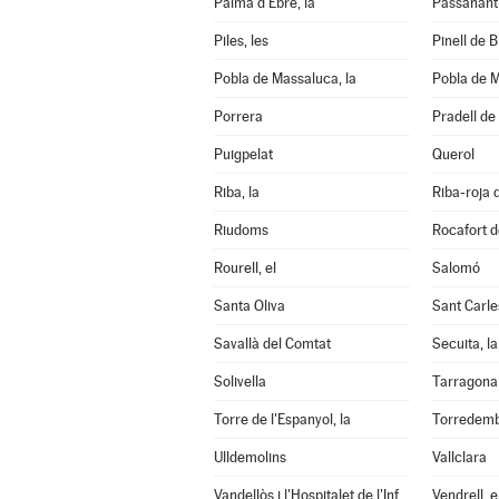
Palma d'Ebre, la
Passanant i
Piles, les
Pinell de Br
Pobla de Massaluca, la
Pobla de M
Porrera
Pradell de 
Puigpelat
Querol
Riba, la
Riba-roja 
Riudoms
Rocafort d
Rourell, el
Salomó
Santa Oliva
Sant Carle
Savallà del Comtat
Secuita, la
Solivella
Tarragona
Torre de l'Espanyol, la
Torredem
Ulldemolins
Vallclara
Vandellòs i l'Hospitalet de l'Infant
Vendrell, e