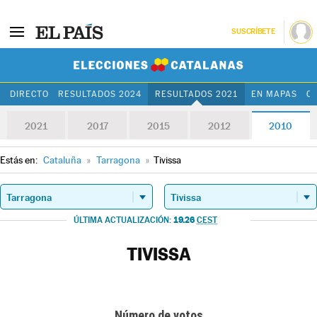
SUSCRÍBETE
Elecciones Cat
DIRECTO
RESULTADOS 2024
RESULTADOS 2021
EN MAPAS
C
2021
2017
2015
2012
2010
Estás en:
Cataluña
»
Tarragona
»
Tivissa
19.26
ÚLTIMA ACTUALIZACIÓN:
CEST
TIVISSA
Número de votos