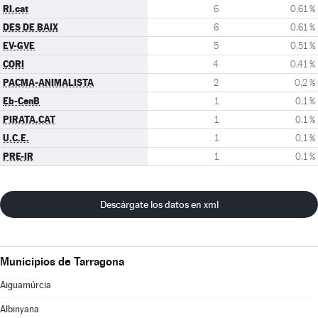
RI.cat
6
0,61 %
DES DE BAIX
6
0,61 %
EV-GVE
5
0,51 %
CORI
4
0,41 %
PACMA-ANIMALISTA
2
0,2 %
Eb-CenB
1
0,1 %
PIRATA.CAT
1
0,1 %
U.C.E.
1
0,1 %
PRE-IR
1
0,1 %
Descárgate los datos en xml
Municipios de Tarragona
Aiguamúrcia
Albinyana