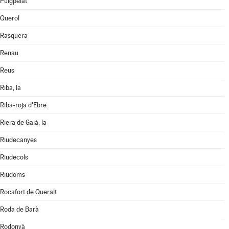
Puigpelat
Querol
Rasquera
Renau
Reus
Riba, la
Riba-roja d'Ebre
Riera de Gaià, la
Riudecanyes
Riudecols
Riudoms
Rocafort de Queralt
Roda de Barà
Rodonyà