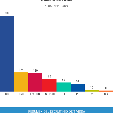
100
%
ESCRUTADO
488
124
120
82
59
51
10
8
CiU
ERC
ICV-EUiA
PSC-PSOE
S.I.
PP
PxC
C's
RESUMEN DEL ESCRUTINIO DE TIVISSA