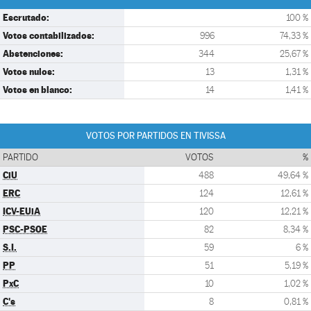
Escrutado:
100 %
Votos contabilizados:
996
74,33 %
Abstenciones:
344
25,67 %
Votos nulos:
13
1,31 %
Votos en blanco:
14
1,41 %
VOTOS POR PARTIDOS EN TIVISSA
PARTIDO
VOTOS
%
CiU
488
49,64 %
ERC
124
12,61 %
ICV-EUiA
120
12,21 %
PSC-PSOE
82
8,34 %
S.I.
59
6 %
PP
51
5,19 %
PxC
10
1,02 %
C's
8
0,81 %