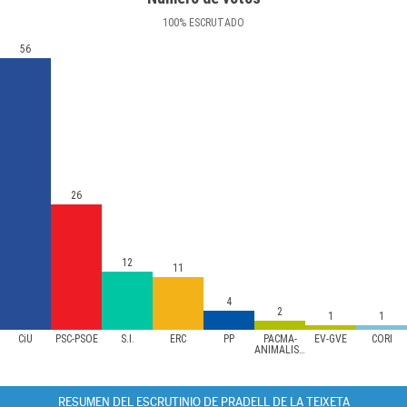
100
%
ESCRUTADO
56
26
12
11
4
2
1
1
CiU
PSC-PSOE
S.I.
ERC
PP
PACMA-
EV-GVE
CORI
ANIMALISTA
RESUMEN DEL ESCRUTINIO DE PRADELL DE LA TEIXETA