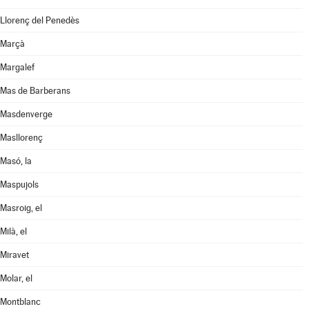
Llorenç del Penedès
Marçà
Margalef
Mas de Barberans
Masdenverge
Masllorenç
Masó, la
Maspujols
Masroig, el
Milà, el
Miravet
Molar, el
Montblanc