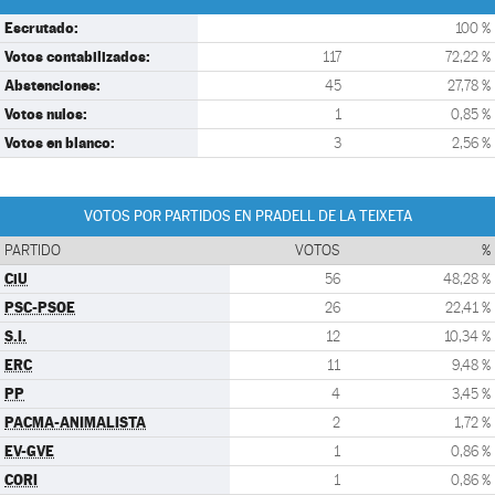
Escrutado:
100 %
Votos contabilizados:
117
72,22 %
Abstenciones:
45
27,78 %
Votos nulos:
1
0,85 %
Votos en blanco:
3
2,56 %
VOTOS POR PARTIDOS EN PRADELL DE LA TEIXETA
PARTIDO
VOTOS
%
CiU
56
48,28 %
PSC-PSOE
26
22,41 %
S.I.
12
10,34 %
ERC
11
9,48 %
PP
4
3,45 %
PACMA-ANIMALISTA
2
1,72 %
EV-GVE
1
0,86 %
CORI
1
0,86 %