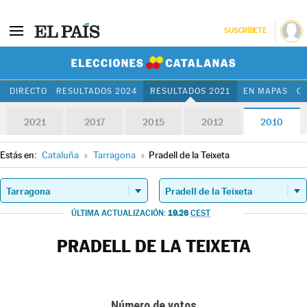
SUSCRÍBETE
Elecciones Cat
DIRECTO
RESULTADOS 2024
RESULTADOS 2021
EN MAPAS
C
2021
2017
2015
2012
2010
Estás en:
Cataluña
»
Tarragona
»
Pradell de la Teixeta
19.26
ÚLTIMA ACTUALIZACIÓN:
CEST
PRADELL DE LA TEIXETA
Número de votos