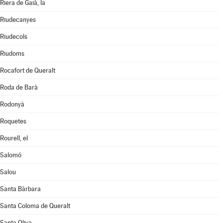
Riera de Gaià, la
Riudecanyes
Riudecols
Riudoms
Rocafort de Queralt
Roda de Barà
Rodonyà
Roquetes
Rourell, el
Salomó
Salou
Santa Bàrbara
Santa Coloma de Queralt
Santa Oliva