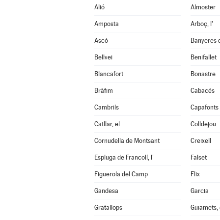
Alió
Almoster
Amposta
Arboç, l'
Ascó
Banyeres 
Bellvei
Benifallet
Blancafort
Bonastre
Bràfim
Cabacés
Cambrils
Capafonts
Catllar, el
Colldejou
Cornudella de Montsant
Creixell
Espluga de Francolí, l'
Falset
Figuerola del Camp
Flix
Gandesa
Garcia
Gratallops
Guiamets, 