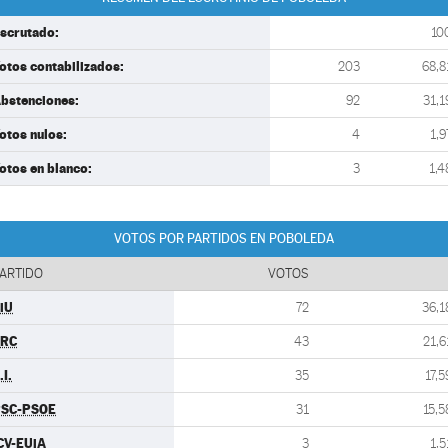
scrutado:
10
otos contabilizados:
203
68,8
bstenciones:
92
31,1
otos nulos:
4
1,9
otos en blanco:
3
1,4
VOTOS POR PARTIDOS EN POBOLEDA
ARTIDO
VOTOS
iU
72
36,1
ERC
43
21,6
.I.
35
17,5
SC-PSOE
31
15,5
CV-EUiA
3
1,5