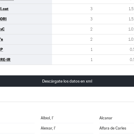
I.cat
3
1,5
ORI
3
1,5
xC
2
1,0
's
2
1,0
PP
1
0,
RE-IR
1
0,
Descárgate los datos en xml
Albiol, l'
Alcanar
Aleixar, l'
Alfara de Carles