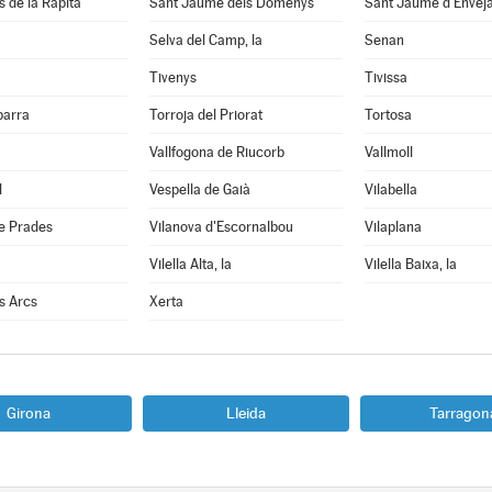
s de la Ràpita
Sant Jaume dels Domenys
Sant Jaume d'Envej
Selva del Camp, la
Senan
Tivenys
Tivissa
barra
Torroja del Priorat
Tortosa
Vallfogona de Riucorb
Vallmoll
l
Vespella de Gaià
Vilabella
e Prades
Vilanova d'Escornalbou
Vilaplana
Vilella Alta, la
Vilella Baixa, la
ls Arcs
Xerta
Girona
Lleida
Tarragon