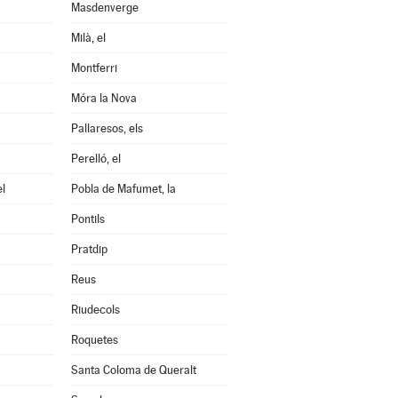
Masdenverge
Milà, el
Montferri
Móra la Nova
Pallaresos, els
Perelló, el
el
Pobla de Mafumet, la
Pontils
Pratdip
Reus
Riudecols
Roquetes
Santa Coloma de Queralt