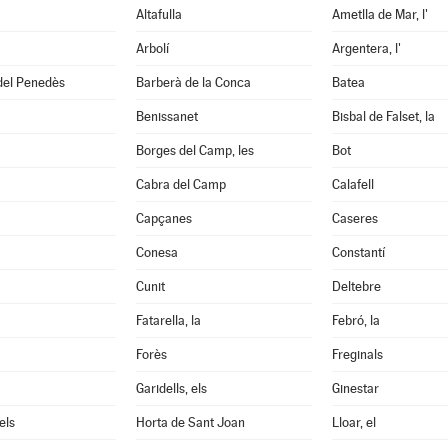
Altafulla
Ametlla de Mar, l'
Arbolí
Argentera, l'
del Penedès
Barberà de la Conca
Batea
Benissanet
Bisbal de Falset, la
Borges del Camp, les
Bot
Cabra del Camp
Calafell
Capçanes
Caseres
Conesa
Constantí
Cunit
Deltebre
Fatarella, la
Febró, la
Forès
Freginals
Garidells, els
Ginestar
els
Horta de Sant Joan
Lloar, el