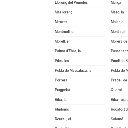
Llorenç del Penedès
Marçà
Masllorenç
Masó, la
Miravet
Molar, el
Montmell, el
Mont-ral
Morell, el
Morera de 
Palma d'Ebre, la
Passanant i
Piles, les
Pinell de Br
Pobla de Massaluca, la
Pobla de M
Porrera
Pradell de 
Puigpelat
Querol
Riba, la
Riba-roja 
Riudoms
Rocafort d
Rourell, el
Salomó