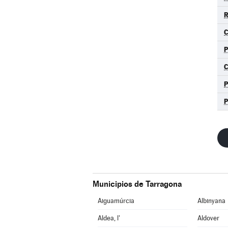
R
C
P
C
P
Municipios de Tarragona
Aiguamúrcia
Albinyana
Aldea, l'
Aldover