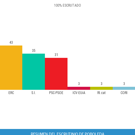
100
%
ESCRUTADO
43
35
31
3
3
3
ERC
S.I.
PSC-PSOE
ICV-EUiA
RI.cat
CORI
RESUMEN DEL ESCRUTINIO DE POBOLEDA