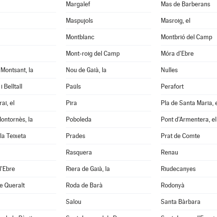
Margalef
Mas de Barberans
Maspujols
Masroig, el
Montblanc
Montbrió del Camp
Mont-roig del Camp
Móra d'Ebre
Montsant, la
Nou de Gaià, la
Nulles
 Belltall
Paüls
Perafort
ai, el
Pira
Pla de Santa Maria, 
ontornès, la
Poboleda
Pont d'Armentera, el
la Teixeta
Prades
Prat de Comte
Rasquera
Renau
d'Ebre
Riera de Gaià, la
Riudecanyes
e Queralt
Roda de Barà
Rodonyà
Salou
Santa Bàrbara