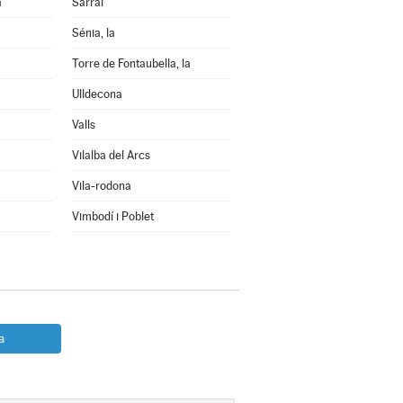
a
Sarral
Sénia, la
Torre de Fontaubella, la
Ulldecona
Valls
Vilalba del Arcs
Vila-rodona
Vimbodí i Poblet
a