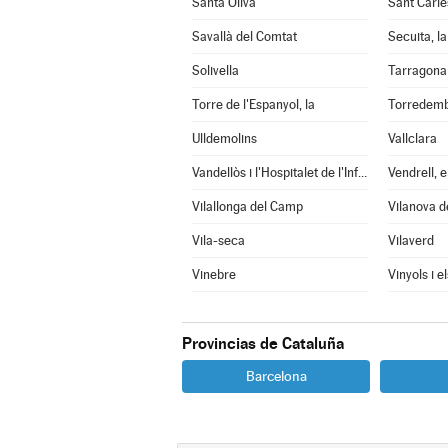
Santa Oliva
Sant Carle
Savallà del Comtat
Secuita, la
Solivella
Tarragona
Torre de l'Espanyol, la
Torredem
Ulldemolins
Vallclara
Vandellòs i l'Hospitalet de l'Infant
Vendrell, e
Vilallonga del Camp
Vilanova d
Vila-seca
Vilaverd
Vinebre
Vinyols i e
Provincias de Cataluña
Barcelona