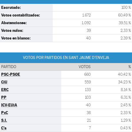
Escrutado:
100 %
Votos contabilizados:
1.672
60,49 %
Abstenciones:
1.092
39,51 %
Votos nulos:
39
2,33 %
Votos en blanco:
40
2,39 %
VOTOS POR PARTIDOS EN SANT JAUME D'ENVEJA
PARTIDO
VOTOS
%
PSC-PSOE
660
40,42 %
CiU
559
34,23 %
ERC
133
8,14 %
PP
103
6,31 %
ICV-EUiA
40
2,45 %
PxC
38
2,33 %
S.I.
21
1,29 %
C's
7
0,43 %