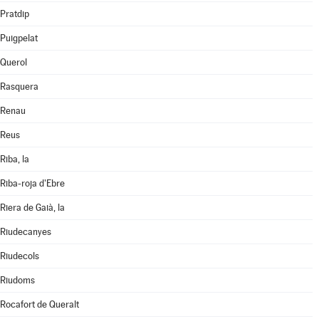
Pratdip
Puigpelat
Querol
Rasquera
Renau
Reus
Riba, la
Riba-roja d'Ebre
Riera de Gaià, la
Riudecanyes
Riudecols
Riudoms
Rocafort de Queralt