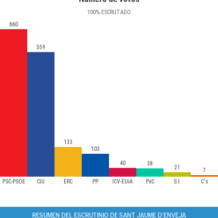
100
%
ESCRUTADO
660
559
133
103
40
38
21
7
PSC-PSOE
CiU
ERC
PP
ICV-EUiA
PxC
S.I.
C's
RESUMEN DEL ESCRUTINIO DE SANT JAUME D'ENVEJA