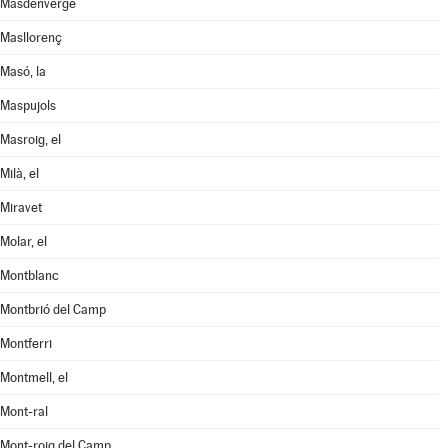
Masdenverge
Masllorenç
Masó, la
Maspujols
Masroig, el
Milà, el
Miravet
Molar, el
Montblanc
Montbrió del Camp
Montferri
Montmell, el
Mont-ral
Mont-roig del Camp