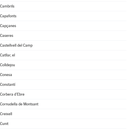
Cambrils
Capafonts
Capçanes
Caseres
Castellvell del Camp
Catllar, el
Colldejou
Conesa
Constantí
Corbera d'Ebre
Cornudella de Montsant
Creixell
Cunit