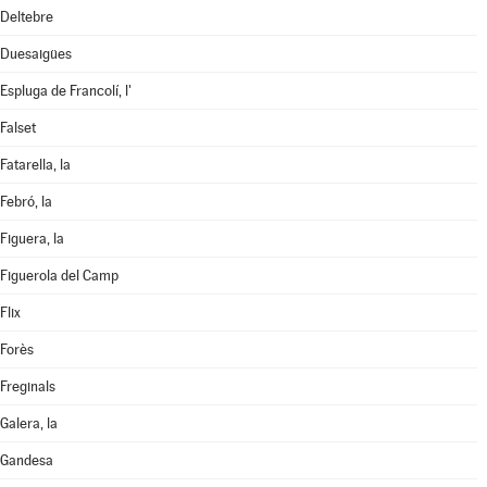
Deltebre
Duesaigües
Espluga de Francolí, l'
Falset
Fatarella, la
Febró, la
Figuera, la
Figuerola del Camp
Flix
Forès
Freginals
Galera, la
Gandesa