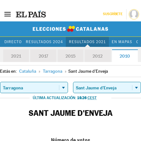
SUSCRÍBETE
Elecciones Cat
DIRECTO
RESULTADOS 2024
RESULTADOS 2021
EN MAPAS
C
2021
2017
2015
2012
2010
Estás en:
Cataluña
»
Tarragona
»
Sant Jaume d'Enveja
19.26
ÚLTIMA ACTUALIZACIÓN:
CEST
SANT JAUME D'ENVEJA
Número de votos