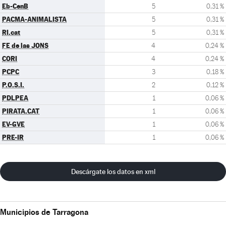
Eb-CenB
5
0,31 %
PACMA-ANIMALISTA
5
0,31 %
RI.cat
5
0,31 %
FE de las JONS
4
0,24 %
CORI
4
0,24 %
PCPC
3
0,18 %
P.O.S.I.
2
0,12 %
PDLPEA
1
0,06 %
PIRATA.CAT
1
0,06 %
EV-GVE
1
0,06 %
PRE-IR
1
0,06 %
Descárgate los datos en xml
Municipios de Tarragona